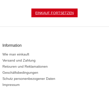
EINKAUF FORTSETZEN
F
u
ß
z
Information
e
Wie man einkauft
i
l
Versand und Zahlung
e
Retouren und Reklamationen
Geschäftsbedingungen
Schutz personenbezogener Daten
Impressum