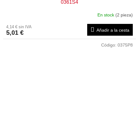
0361S4
En stock
(2 pieza)
4,14 € sin IVA
Añadir a la cesta
5,01 €
Código:
0375P8