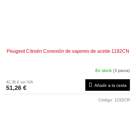
Peugeot Citroën Conexión de vapores de aceite 1192CN
En stock
(3 pieza)
42,36 € sin IVA
Añadir a la cesta
51,26 €
Código:
1192CR