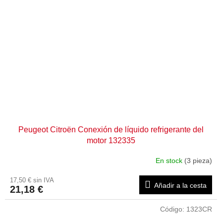
Peugeot Citroën Conexión de líquido refrigerante del
motor 132335
En stock
(3 pieza)
17,50 € sin IVA
Añadir a la cesta
21,18 €
Código:
1323CR