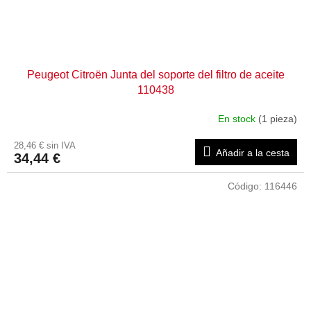
Peugeot Citroën Junta del soporte del filtro de aceite
110438
En stock
(1 pieza)
28,46 € sin IVA
Añadir a la cesta
34,44 €
Código:
116446