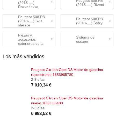
Peugeot 508 R8
(2018-....)
(2018-....) Řízení
Rozvodovka,
přídavná
převodovka
Peugeot 508 R8
Peugeot 508 R8
(2018-....) Skla,
(2018-....) Štítky
stěrače
Piezas y
Sistema de
accesorios
escape
exteriores de la
carrocería
Los más vendidos
Peugeot Citroën Opel DS Motor de gasolina
reconstruido 1656965780
2-3 días
7 010,34 €
Peugeot Citroën Opel DS Motor de gasolina
nuevo 1656965480
2-3 días
6 993,52 €