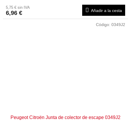
5,75 € sin IVA
Añadir a la cesta
6,96 €
Código:
0349J2
Peugeot Citroën Junta de colector de escape 0349J2