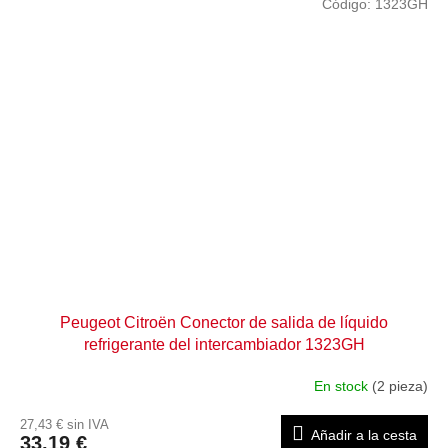
Código:
1323GH
Peugeot Citroën Conector de salida de líquido
refrigerante del intercambiador 1323GH
En stock
(2 pieza)
27,43 € sin IVA
Añadir a la cesta
33,19 €