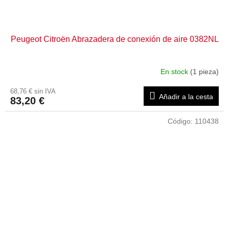
Peugeot Citroën Abrazadera de conexión de aire 0382NL
En stock
(1 pieza)
68,76 € sin IVA
Añadir a la cesta
83,20 €
Código:
110438