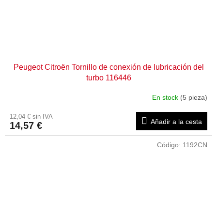
Peugeot Citroën Tornillo de conexión de lubricación del
turbo 116446
En stock
(5 pieza)
12,04 € sin IVA
Añadir a la cesta
14,57 €
Código:
1192CN