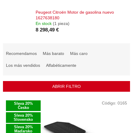
Peugeot Citroën Motor de gasolina nuevo
1627638180
En stock
(1 pieza)
8 298,49 €
C
l
Recomendamos
Más barato
Más caro
a
s
Los más vendidos
Alfabéticamente
i
f
i
ABRIR FILTRO
c
a
L
Código:
0165
Sleva 20%
c
i
Česko
i
s
Sleva 20%
ó
t
Slovensko
n
a
Sleva 20%
d
Maďarsko