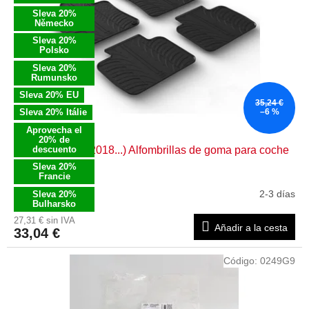
d
e
e
Sleva 20%
Německo
p
p
r
Sleva 20%
r
Polsko
o
o
Sleva 20%
d
d
Rumunsko
u
u
Sleva 20% EU
c
35,24 €
c
Sleva 20% Itálie
–6 %
t
t
Aprovecha el
o
o
20% de
s
descuento
Peugeot 508 (2018...) Alfombrillas de goma para coche
s
Sleva 20%
Francie
2-3 días
Sleva 20%
Bulharsko
27,31 € sin IVA
Añadir a la cesta
33,04 €
Código:
0249G9