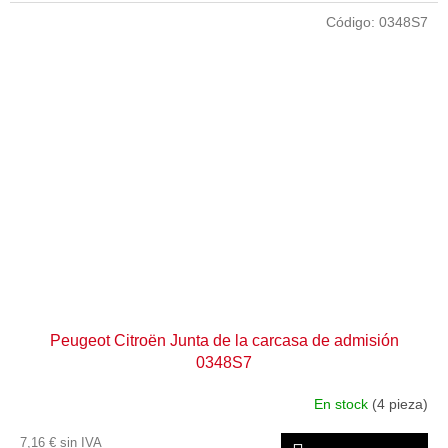
Código:
0348S7
Peugeot Citroën Junta de la carcasa de admisión
0348S7
En stock
(4 pieza)
7,16 € sin IVA