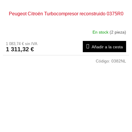
Peugeot Citroën Turbocompresor reconstruido 0375R0
En stock
(2 pieza)
1 083,74 € sin IVA
Añadir a la cesta
1 311,32 €
Código:
0382NL