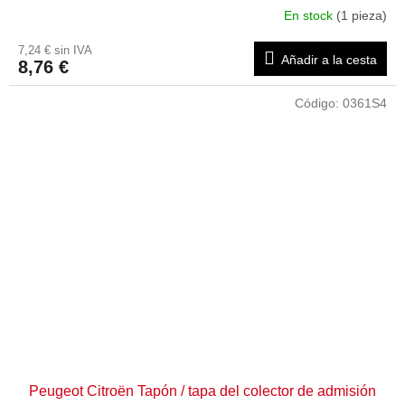
En stock
(1 pieza)
7,24 € sin IVA
Añadir a la cesta
8,76 €
Código:
0361S4
Peugeot Citroën Tapón / tapa del colector de admisión