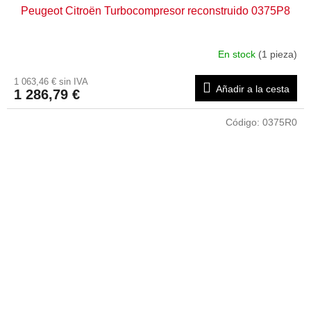
Peugeot Citroën Turbocompresor reconstruido 0375P8
En stock
(1 pieza)
1 063,46 € sin IVA
Añadir a la cesta
1 286,79 €
Código:
0375R0