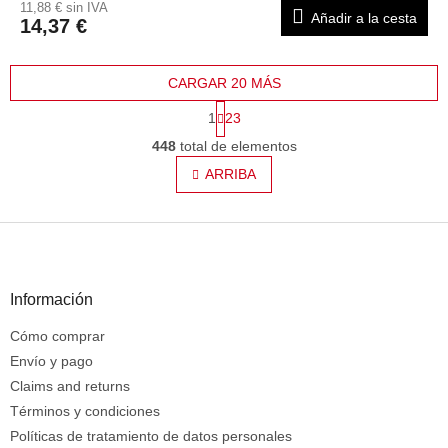
11,88 € sin IVA
Añadir a la cesta
14,37 €
CARGAR 20 MÁS
P
1
23
a
C
g
448
total de elementos
o
i
n
ARRIBA
n
t
a
c
r
i
P
o
ó
l
i
n
e
e
s
d
Información
d
e
e
Cómo comprar
p
l
á
Envío y pago
i
s
g
Claims and returns
t
i
Términos y condiciones
a
n
Políticas de tratamiento de datos personales
d