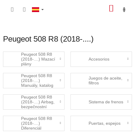
Ir
CEST
al
contenido
DE
LA
COMP
Peugeot 508 R8 (2018-....)
Peugeot 508 R8
(2018-....) Mazací
Accesorios
plány
Peugeot 508 R8
Juegos de aceite,
(2018-....)
filtros
Manuály, katalog
dílů
Peugeot 508 R8
(2018-....) Airbag,
Sistema de frenos
bezpečnostní
pásy
Peugeot 508 R8
(2018-....)
Puertas, espejos
Diferenciál