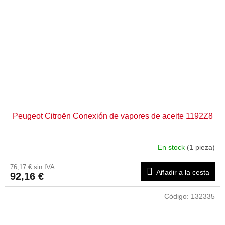
Peugeot Citroën Conexión de vapores de aceite 1192Z8
En stock
(1 pieza)
76,17 € sin IVA
Añadir a la cesta
92,16 €
Código:
132335