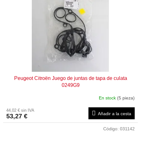
Peugeot Citroën Juego de juntas de tapa de culata
0249G9
En stock
(5 pieza)
44,02 € sin IVA
Añadir a la cesta
53,27 €
Código:
031142