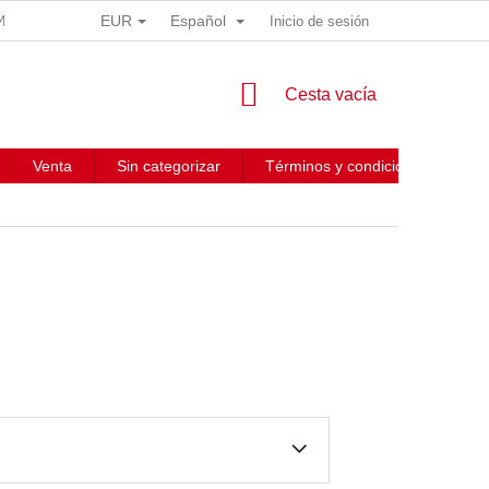
EUR
Español
ИЧНИ ДАННИ
Inicio de sesión
CESTA
Cesta vacía
DE
LA
Venta
Sin categorizar
Términos y condiciones
C
COMPRA