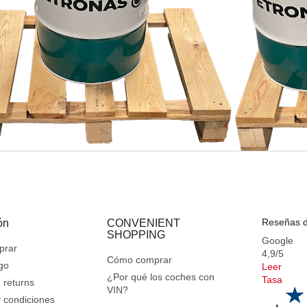
Reseñas d
ón
CONVENIENT
SHOPPING
Google
prar
4,9/5
Cómo comprar
go
Leer
¿Por qué los coches con
Tasa
 returns
VIN?
 condiciones