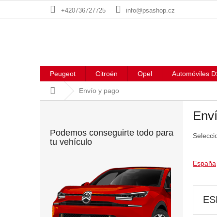
Ir
+420736727725
info@psashop.cz
al
contenido
Peugeot
Citroën
Opel
Automóviles D
Inicio
Envío y pago
B
Enví
a
r
Podemos conseguirte todo para
Selecci
r
tu vehículo
a
l
España
a
t
e
ES
r
a