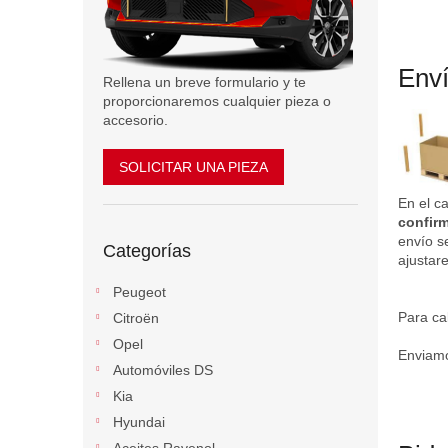
l
Env
Rellena un breve formulario y te
proporcionaremos cualquier pieza o
accesorio.
SOLICITAR UNA PIEZA
En el c
confirm
Saltar
envío s
Categorías
categorías
ajustare
Peugeot
Para ca
Citroën
Opel
Enviamo
Automóviles DS
Kia
Hyundai