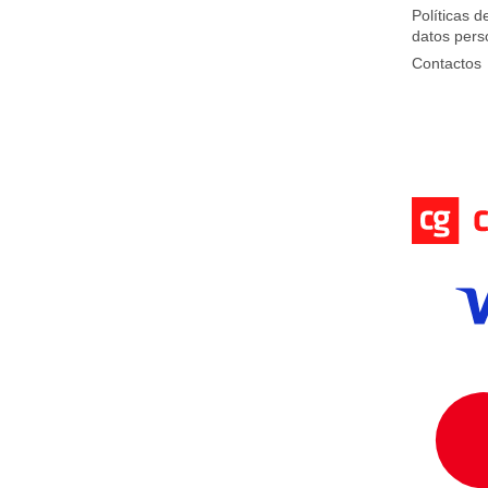
a
Políticas d
datos pers
Contactos