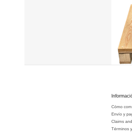
P
i
e
d
e
Informaci
p
á
Cómo com
g
Envío y pa
i
Claims and
n
Términos y