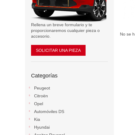
l
Rellena un breve formulario y te
proporcionaremos cualquier pieza o
No se h
accesorio.
SOLICITAR UNA PIEZA
Saltar
Categorías
categorías
Peugeot
Citroën
Opel
Automóviles DS
Kia
Hyundai