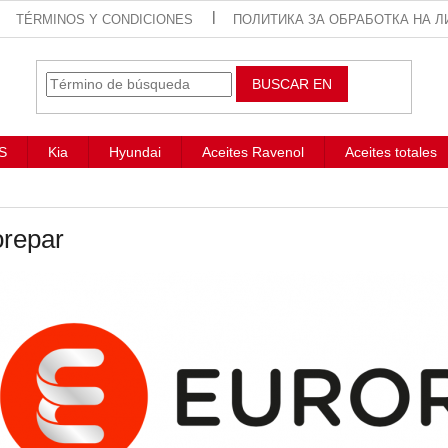
TÉRMINOS Y CONDICIONES
ПОЛИТИКА ЗА ОБРАБОТКА НА Л
BUSCAR EN
S
Kia
Hyundai
Aceites Ravenol
Aceites totales
orepar