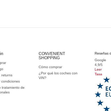
Reseñas d
ón
CONVENIENT
SHOPPING
Google
prar
4,9/5
Cómo comprar
go
Leer
¿Por qué los coches con
Tasa
 returns
VIN?
 condiciones
e tratamiento de
onales