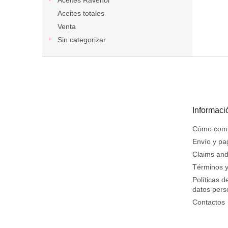
Aceites Ravenol
Aceites totales
Venta
Sin categorizar
P
i
e
d
e
Informaci
p
á
Cómo com
g
Envío y pa
i
Claims and
n
Términos y
a
Políticas d
datos pers
Contactos