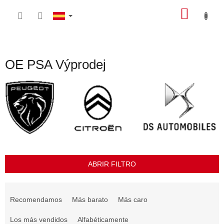
Ir
CEST
al
contenido
DE
LA
COMP
OE PSA Výprodej
ABRIR FILTRO
C
l
Recomendamos
Más barato
Más caro
a
s
Los más vendidos
Alfabéticamente