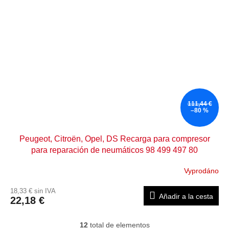
111,44 €
–80 %
Peugeot, Citroën, Opel, DS Recarga para compresor
para reparación de neumáticos 98 499 497 80
Vyprodáno
18,33 € sin IVA
Añadir a la cesta
22,18 €
12
total de elementos
C