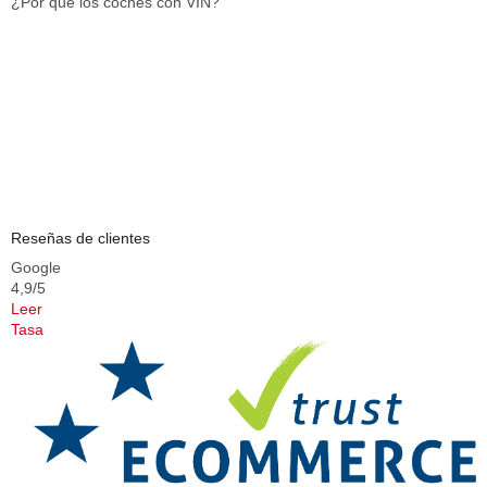
¿Por qué los coches con VIN?
Reseñas de clientes
Google
4,9/5
Leer
Tasa