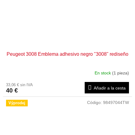
Peugeot 3008 Emblema adhesivo negro "3008" rediseño
En stock
(1 pieza)
33,06 € sin IVA
Añadir a la cesta
40 €
Código:
98497044TW
Výprodej