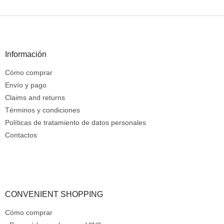
o
n
P
t
i
r
e
o
d
Información
l
e
e
Cómo comprar
p
s
d
á
Envío y pago
e
g
Claims and returns
l
i
Términos y condiciones
i
n
Políticas de tratamiento de datos personales
s
a
t
Contactos
a
d
o
CONVENIENT SHOPPING
Cómo comprar