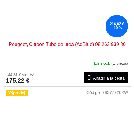
216,82 €
–19 %
Peugeot, Citroën Tubo de urea (AdBlue) 98 262 939 80
En stock
(1 pieza)
144,81 € sin IVA
Añadir a la cesta
175,22 €
Código:
98377920XW
Výprodej