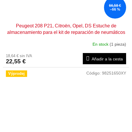
66,58 €
–66 %
Peugeot 208 P21, Citroën, Opel, DS Estuche de
almacenamiento para el kit de reparación de neumáticos
98 188 676 80
En stock
(1 pieza)
18,64 € sin IVA
Añadir a la cesta
22,55 €
Código:
98251650XY
Výprodej