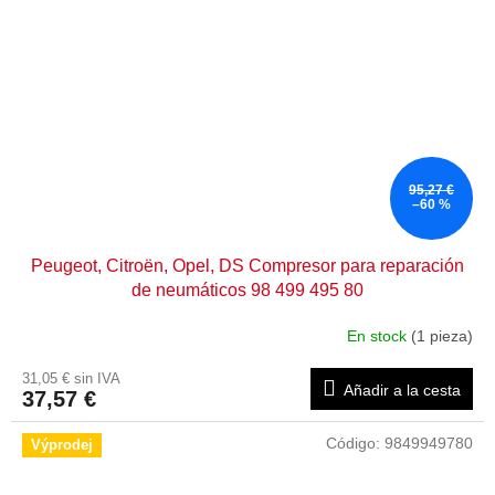
95,27 €
–60 %
Peugeot, Citroën, Opel, DS Compresor para reparación
de neumáticos 98 499 495 80
En stock
(1 pieza)
31,05 € sin IVA
Añadir a la cesta
37,57 €
Código:
9849949780
Výprodej