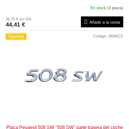
En stock
(3 pieza)
36,70 € sin IVA
Añadir a la cesta
44,41 €
Código:
8666CZ
Výprodej
Placa Peugeot 508 SW "508 SW" parte trasera del coche