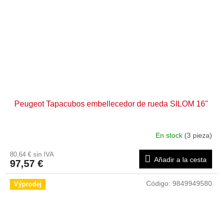
Peugeot Tapacubos embellecedor de rueda SILOM 16"
En stock
(3 pieza)
80,64 € sin IVA
Añadir a la cesta
97,57 €
Código:
9849949580
Výprodej