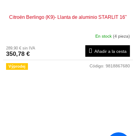
Citroën Berlingo (K9)- Llanta de aluminio STARLIT 16"
En stock
(4 pieza)
289,90 € sin IVA
Añadir a la cesta
350,78 €
Código:
9818867680
Výprodej