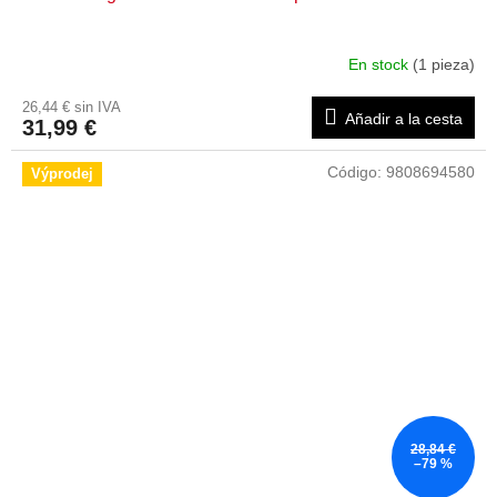
En stock
(1 pieza)
26,44 € sin IVA
Añadir a la cesta
31,99 €
Código:
9808694580
Výprodej
28,84 €
–79 %