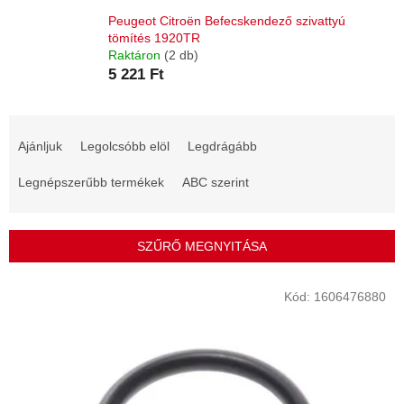
Peugeot Citroën Befecskendező szivattyú
tömítés 1920TR
Raktáron
(2 db)
5 221 Ft
T
e
Ajánljuk
Legolcsóbb elöl
Legdrágább
r
m
Legnépszerűbb termékek
ABC szerint
é
k
e
SZŰRŐ MEGNYITÁSA
k
r
T
Kód:
1606476880
e
e
n
r
d
m
e
é
z
k
é