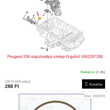
Peugeot 208 olajszivattyú szelep O-gyűrű 1692287280
Raktáron
(2 db)
238 Ft ÁFA nélkül
Kosárba
288 Ft
Kód:
1920TR