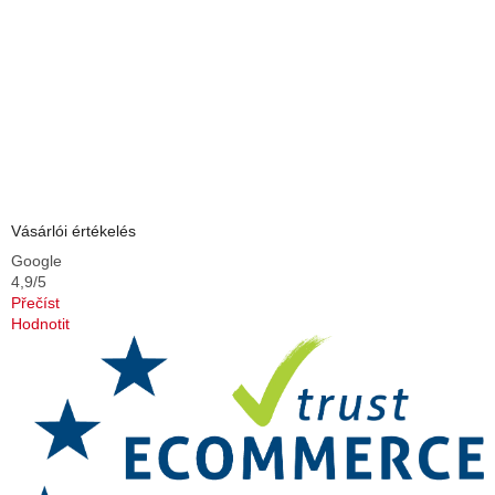
Vásárlói értékelés
Google
4,9/5
Přečíst
Hodnotit