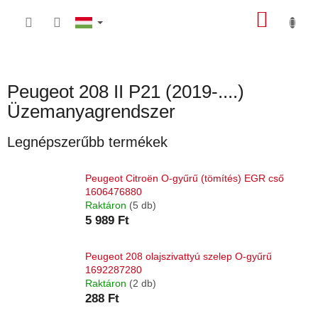
Ugrás
KOSÁ
a
fő
tartalomhoz
Peugeot 208 II P21 (2019-....)
Üzemanyagrendszer
Legnépszerűbb termékek
Peugeot Citroën O-gyűrű (tömítés) EGR cső
1606476880
Raktáron
(5 db)
5 989 Ft
Peugeot 208 olajszivattyú szelep O-gyűrű
1692287280
Raktáron
(2 db)
288 Ft