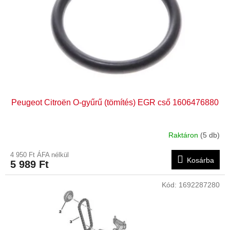
e
s
k
e
l
i
s
t
á
j
a
Peugeot Citroën O-gyűrű (tömítés) EGR cső 1606476880
Raktáron
(5 db)
4 950 Ft ÁFA nélkül
Kosárba
5 989 Ft
Kód:
1692287280