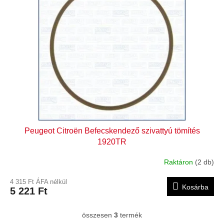
Peugeot Citroën Befecskendező szivattyú tömítés
1920TR
Raktáron
(2 db)
4 315 Ft ÁFA nélkül
Kosárba
5 221 Ft
összesen
3
termék
L