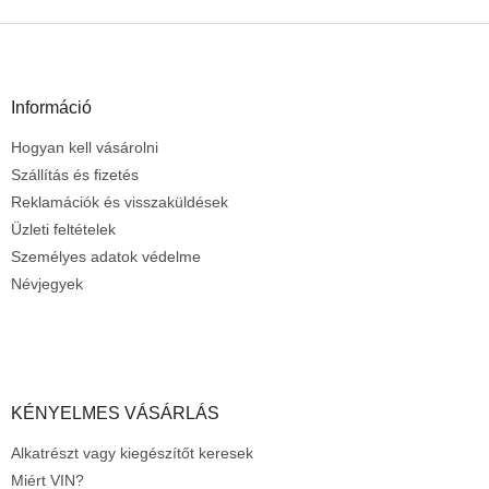
i
s
L
t
á
a
b
i
l
Információ
r
é
á
Hogyan kell vásárolni
c
n
y
Szállítás és fizetés
í
Reklamációk és visszaküldések
t
Üzleti feltételek
á
Személyes adatok védelme
s
e
Névjegyek
l
e
m
e
i
KÉNYELMES VÁSÁRLÁS
Alkatrészt vagy kiegészítőt keresek
Miért VIN?