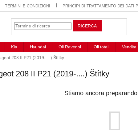
TERMINI E CONDIZIONI
PRINCIPI DI TRATTAMENTO DEI DATI
RICERCA
Kia
Hyundai
Oli Ravenol
Oli totali
Vendita
geot 208 II P21 (2019-....) Štítky
eot 208 II P21 (2019-....) Štítky
Stiamo ancora preparando i