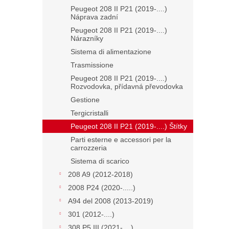
Peugeot 208 II P21 (2019-....)
Náprava zadní
Peugeot 208 II P21 (2019-....)
Nárazníky
Sistema di alimentazione
Trasmissione
Peugeot 208 II P21 (2019-....)
Rozvodovka, přídavná převodovka
Gestione
Tergicristalli
Peugeot 208 II P21 (2019-....) Štítky
Parti esterne e accessori per la
carrozzeria
Sistema di scarico
208 A9 (2012-2018)
2008 P24 (2020-.....)
A94 del 2008 (2013-2019)
301 (2012-....)
308 P5 III (2021-....)