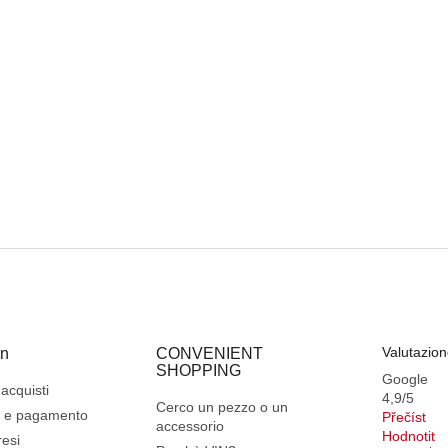
Valutazion
on
CONVENIENT
SHOPPING
Google
acquisti
4,9/5
Cerco un pezzo o un
e e pagamento
Přečíst
accessorio
Hodnotit
resi