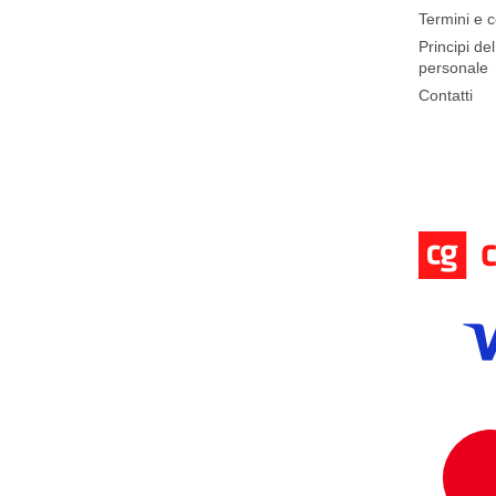
n
Termini e c
a
Principi de
personale
Contatti