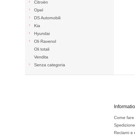
Citroën
Opel
DS Automobili
Kia
Hyundai
Oli Ravenol
Oli totali
Vendita
Senza categoria
P
i
è
d
i
Informati
p
a
Come fare 
g
Spedizion
i
Reclami e 