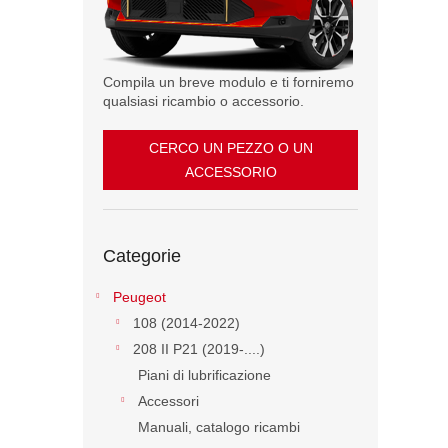
l
e
Compila un breve modulo e ti forniremo
qualsiasi ricambio o accessorio.
CERCO UN PEZZO O UN
ACCESSORIO
Saltare
Categorie
le
categorie
Peugeot
108 (2014-2022)
208 II P21 (2019-....)
Piani di lubrificazione
Accessori
Manuali, catalogo ricambi