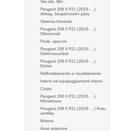
Set olio, filtri
Peugeot 208 II P21 (2019-....)
Airbag, bezpečnostní pásy
Sistema frenante
Peugeot 208 II P21 (2019-....)
Diferenciál
Porte, specchi
Peugeot 208 II P21 (2019-....)
Elektrosoučásti
Peugeot 208 II P21 (2019-....)
Emise
Raffreddamento e riscaldamento
Interni ed equipaggiamenti interni
Corpo
Peugeot 208 II P21 (2019-....)
Klimatizace
Peugeot 208 II P21 (2019-....) Kola,
ventilky
Motore
Asse anteriore