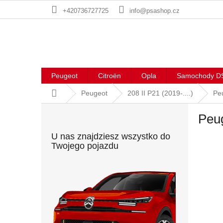
Przejść
+420736727725
info@psashop.cz
do
treści
Peugeot
Citroën
Opla
Samochody D
Home
Peugeot
208 II P21 (2019-....)
Peu
P
Peug
a
s
U nas znajdziesz wszystko do
e
Twojego pojazdu
k
b
o
c
z
n
y