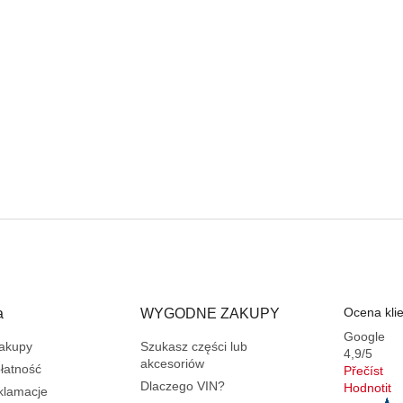
Ocena kli
a
WYGODNE ZAKUPY
Google
zakupy
Szukasz części lub
4,9/5
akcesoriów
płatność
Přečíst
Dlaczego VIN?
Hodnotit
eklamacje