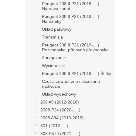
Peugeot 208 II P21 (2019-....)
Náprava zadní
Peugeot 208 II P21 (2019-....)
Nárazníky
Układ paliwowy
Transmisja
Peugeot 208 II P21 (2019-....)
Rozvodovka, přídavná převodovka
Zarządzanie
Wycieraczki
Peugeot 208 II P21 (2019-....) Štítky
Części zewnętrzne i akcesoria
nadwozia
Układ wydechowy
208 A9 (2012-2018)
2008 P24 (2020-.....)
2008 A94 (2013-2019)
301 (2012-....)
308 P5 III (2021-.....)