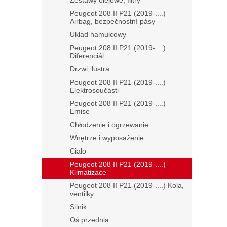
Zestawy olejowe, filtry
Peugeot 208 II P21 (2019-....)
Airbag, bezpečnostní pásy
Układ hamulcowy
Peugeot 208 II P21 (2019-....)
Diferenciál
Drzwi, lustra
Peugeot 208 II P21 (2019-....)
Elektrosoučásti
Peugeot 208 II P21 (2019-....)
Emise
Chłodzenie i ogrzewanie
Wnętrze i wyposażenie
Ciało
Peugeot 208 II P21 (2019-....)
Klimatizace
Peugeot 208 II P21 (2019-....) Kola,
ventilky
Silnik
Oś przednia