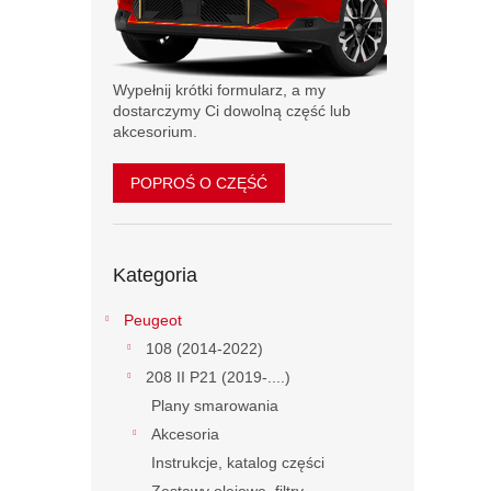
Wypełnij krótki formularz, a my
dostarczymy Ci dowolną część lub
akcesorium.
POPROŚ O CZĘŚĆ
Pominąć
Kategoria
kategorie
Peugeot
108 (2014-2022)
208 II P21 (2019-....)
Plany smarowania
Akcesoria
Instrukcje, katalog części