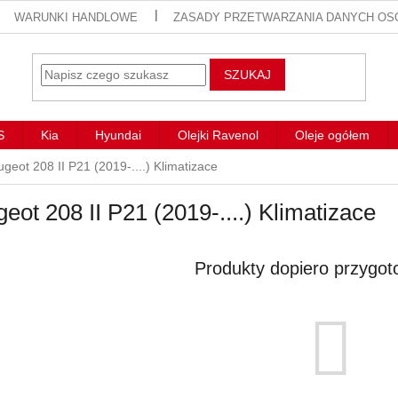
WARUNKI HANDLOWE
ZASADY PRZETWARZANIA DANYCH O
SZUKAJ
S
Kia
Hyundai
Olejki Ravenol
Oleje ogółem
geot 208 II P21 (2019-....) Klimatizace
eot 208 II P21 (2019-....) Klimatizace
Produkty dopiero przygot