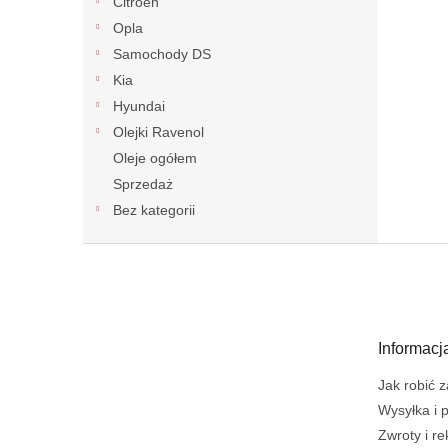
Citroën
Opla
Samochody DS
Kia
Hyundai
Olejki Ravenol
Oleje ogółem
Sprzedaż
Bez kategorii
S
t
o
p
k
Informacj
a
Jak robić 
Wysyłka i 
Zwroty i r