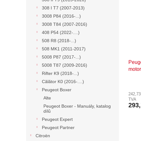
308 I T7 (2007-2013)
3008 P84 (2016-...)
3008 T84 (2007-2016)
408 P54 (2022-....)
508 R8 (2018-...)
508 MK1 (2011-2017)
5008 P87 (2017-...)
Peuge
5008 T87 (2009-2016)
moto
Rifter K9 (2018-...)
Călător K0 (2016-....)
Peugeot Boxer
242,73
Alte
TVA
293
Peugeot Boxer - Manuály, katalog
dílů
Peugeot Expert
Peugeot Partner
Citroën