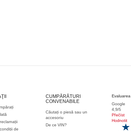
r
o
l
u
l
l
i
s
t
ă
r
i
l
o
r
Evaluarea c
ŢII
CUMPĂRĂTURI
CONVENABILE
Google
mpărați
4,9/5
Căutați o piesă sau un
lată
Přečíst
accesoriu
Hodnotit
 reclamații
De ce VIN?
condiții de