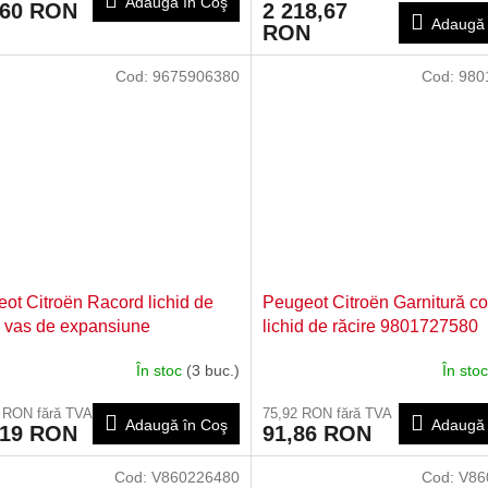
Adaugă în Coş
,60 RON
2 218,67
Adaugă 
RON
Cod:
9675906380
Cod:
980
ot Citroën Racord lichid de
Peugeot Citroën Garnitură co
e vas de expansiune
lichid de răcire 9801727580
906380
În stoc
(3 buc.)
În sto
 RON fără TVA
75,92 RON fără TVA
Adaugă în Coş
Adaugă 
,19 RON
91,86 RON
Cod:
V860226480
Cod:
V86