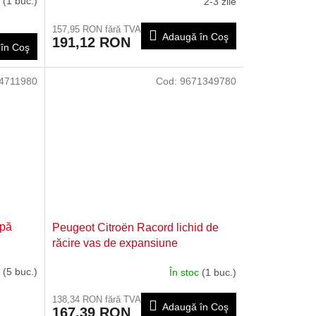
c
(1 buc.)
2-3 zile
157,95 RON fără TVA
Adaugă în Coş
191,12 RON
în Coş
4711980
Cod:
9671349780
apă
Peugeot Citroën Racord lichid de
răcire vas de expansiune
9671349780
c
(5 buc.)
În stoc
(1 buc.)
138,34 RON fără TVA
Adaugă în Coş
167,39 RON