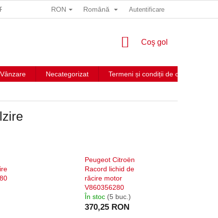
RON
Română
 PRELUCRARE A DATELOR CU CARACTER PERSONAL
Autentificare
COŞ
Coş gol
DE
CUMPĂRĂTURI
Vânzare
Necategorizat
Termeni și condiții de comercializar
lzire
Peugeot Citroën
ire
Racord lichid de
80
răcire motor
V860356280
În stoc
(5 buc.)
370,25 RON