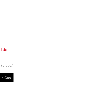
d de
c
(5 buc.)
în Coş