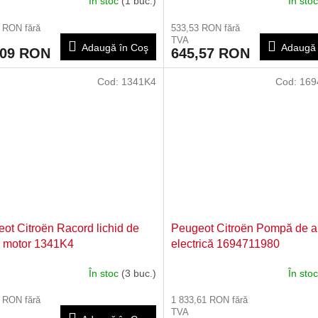
În stoc
(1 buc.)
În sto
 RON fără
533,53 RON fără
TVA
Adaugă în Coş
Adaugă 
,09 RON
645,57 RON
Cod:
1341K4
Cod:
169
ot Citroën Racord lichid de
Peugeot Citroën Pompă de 
e motor 1341K4
electrică 1694711980
În stoc
(3 buc.)
În sto
 RON fără
1 833,61 RON fără
TVA