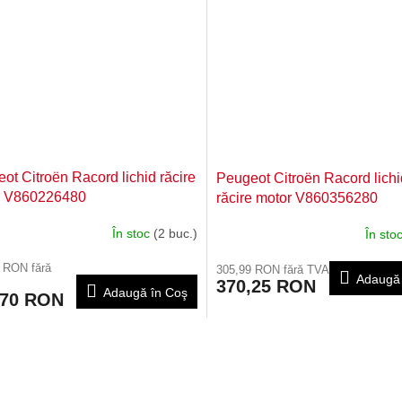
ot Citroën Racord lichid răcire
Peugeot Citroën Racord lichi
r V860226480
răcire motor V860356280
În stoc
(2 buc.)
În sto
 RON fără
305,99 RON fără TVA
Adaugă 
370,25 RON
Adaugă în Coş
,70 RON
C
o
n
t