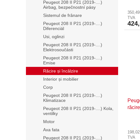
Peugeot 208 II P21 (2019-....)
Airbag, bezpečnostní pásy
350,49
Sistemul de frânare
TVA
424
Peugeot 208 II P21 (2019-....)
Diferenciál
Usi, oglinzi
Peugeot 208 II P21 (2019-....)
Elektrosoučásti
Peugeot 208 II P21 (2019-....)
Emise
Răcire și încălzire
Interior și mobilier
Corp
Peugeot 208 II P21 (2019-....)
Klimatizace
Peuge
răcir
Peugeot 208 II P21 (2019-....) Kola,
ventilky
Motor
Axa fata
198,02
TVA
Peugeot 208 II P21 (2019-....)