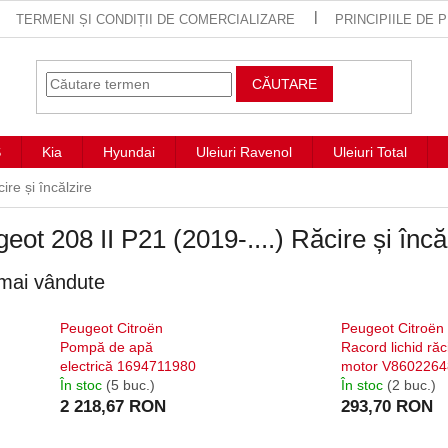
TERMENI ȘI CONDIȚII DE COMERCIALIZARE
PRINCIPIILE DE
CĂUTARE
S
Kia
Hyundai
Uleiuri Ravenol
Uleiuri Total
ire și încălzire
eot 208 II P21 (2019-....) Răcire și încă
mai vândute
Peugeot Citroën
Peugeot Citroën
Pompă de apă
Racord lichid răc
electrică 1694711980
motor V8602264
În stoc
(5 buc.)
În stoc
(2 buc.)
2 218,67 RON
293,70 RON