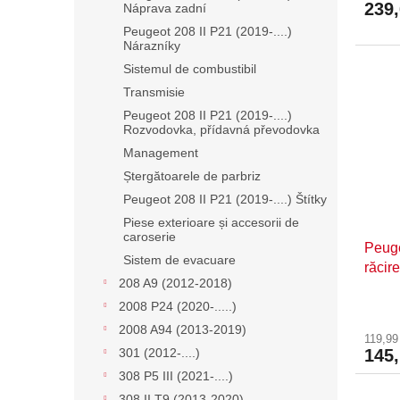
239
Náprava zadní
Peugeot 208 II P21 (2019-....)
Nárazníky
Sistemul de combustibil
Transmisie
Peugeot 208 II P21 (2019-....)
Rozvodovka, přídavná převodovka
Management
Ștergătoarele de parbriz
Peugeot 208 II P21 (2019-....) Štítky
Piese exterioare și accesorii de
caroserie
Peuge
Sistem de evacuare
răcir
208 A9 (2012-2018)
9675
2008 P24 (2020-.....)
2008 A94 (2013-2019)
119,99
145
301 (2012-....)
308 P5 III (2021-....)
308 II T9 (2013-2020)