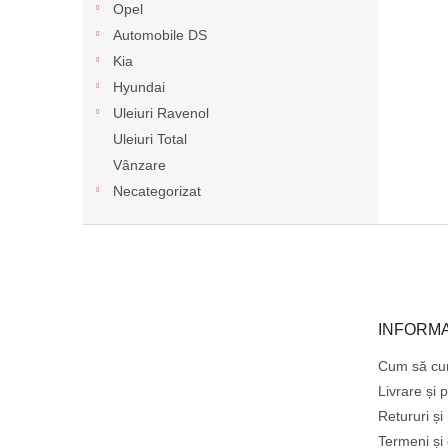
Opel
Automobile DS
Kia
Hyundai
Uleiuri Ravenol
Uleiuri Total
Vânzare
Necategorizat
S
u
b
s
o
INFORMA
l
Cum să cu
Livrare și p
Retururi și
Termeni și 