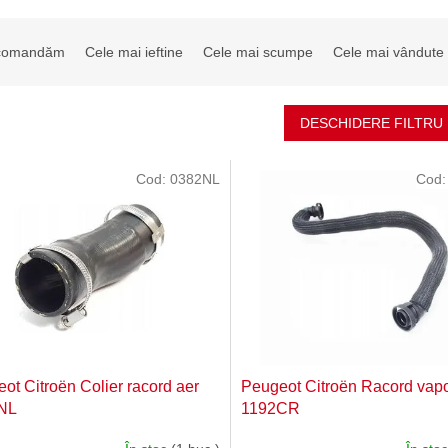
ecomandăm
Cele mai ieftine
Cele mai scumpe
Cele mai vândute
DESCHIDERE FILTRU
Cod:
0382NL
Cod
ot Citroën Colier racord aer
Peugeot Citroën Racord vapor
NL
1192CR