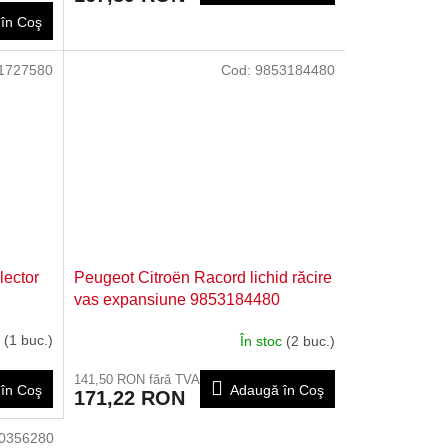
în Coş
1727580
Cod:
9853184480
lector
Peugeot Citroën Racord lichid răcire
vas expansiune 9853184480
c
(1 buc.)
În stoc
(2 buc.)
141,50 RON fără TVA
în Coş
Adaugă în Coş
171,22 RON
0356280