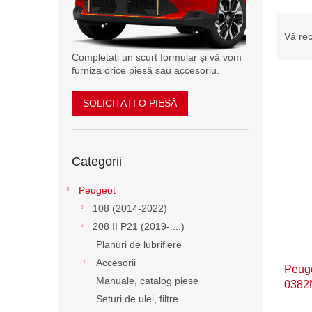
ă
S
e
Vă r
l
Completați un scurt formular și vă vom
e
furniza orice piesă sau accesoriu.
c
t
SOLICITAȚI O PIESĂ
a
L
r
i
e
s
Sari
a
Categorii
peste
t
p
categorii
ă
r
Peugeot
p
o
108 (2014-2022)
r
d
o
208 II P21 (2019-....)
u
d
Planuri de lubrifiere
s
u
Accesorii
u
Peuge
s
l
Manuale, catalog piese
0382
e
u
Seturi de ulei, filtre
i