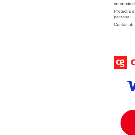
comerciali
Protecția d
personal
Contactați