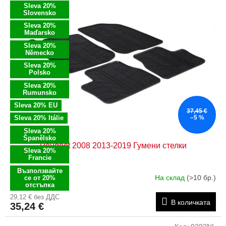
и
Sleva 20%
п
с
Slovensko
р
ъ
Sleva 20%
о
Maďarsko
к
д
н
Sleva 20%
Německo
у
а
к
Sleva 20%
п
Polsko
т
р
Sleva 20%
и
о
Rumunsko
д
Sleva 20% EU
37,45 €
у
Sleva 20% Itálie
–5 %
к
Sleva 20%
т
Španělsko
Peugeot 2008 2013-2019 Гумени стелки
и
Sleva 20%
т
Francie
е
Възползвайте
На склад
(>10 бр.)
се от 20%
отстъпка
29,12 € без ДДС
В количката
35,24 €