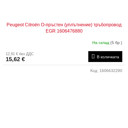
Peugeot Citroën О-пръстен (уплътнение) тръбопровод
EGR 1606476880
На склад
(5 бр.)
12,91 € без ДДС
В количката
15,62 €
Код:
1606632280