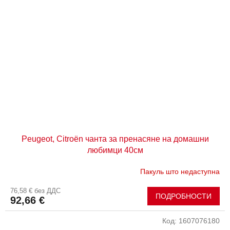
Peugeot, Citroën чанта за пренасяне на домашни
любимци 40см
Пакуль што недаступна
76,58 € без ДДС
ПОДРОБНОСТИ
92,66 €
Код:
1607076180