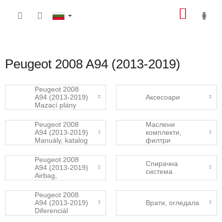
Преминаване
КОЛИ
към
съдържанието
ЗА
ПАЗА
Peugeot 2008 A94 (2013-2019)
Peugeot 2008
A94 (2013-2019)
Аксесоари
Mazací plány
Peugeot 2008
Маслени
A94 (2013-2019)
комплекти,
Manuály, katalog
филтри
dílů
Peugeot 2008
Спирачна
A94 (2013-2019)
система
Airbag,
bezpečnostní
pásy
Peugeot 2008
A94 (2013-2019)
Врати, огледала
Diferenciál