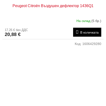
Peugeot Citroën Въздушен дефлектор 1436Q1
На склад
(5 бр.)
17,26 € без ДДС
В количката
20,88 €
Код:
1606429280