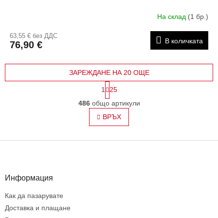
На склад
(1 бр.)
63,55 € без ДДС
В количката
76,90 €
ЗАРЕЖДАНЕ НА 20 ОЩЕ
П
1
25
а
К
г
486
общо артикули
о
и
н
ВРЪХ
н
т
а
ц
р
и
Ф
о
я
л
у
н
т
и
е
Информация
е
р
л
Как да пазарувате
е
Доставка и плащане
м