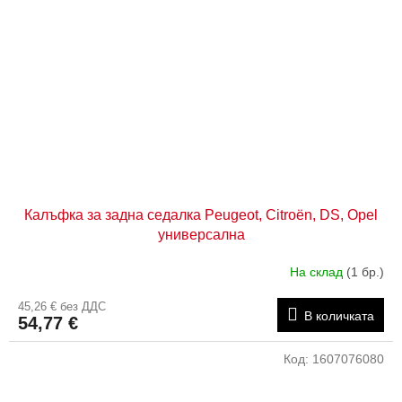
Калъфка за задна седалка Peugeot, Citroën, DS, Opel
универсална
На склад
(1 бр.)
45,26 € без ДДС
В количката
54,77 €
Код:
1607076080