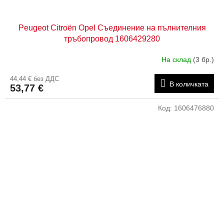
Peugeot Citroën Opel Съединение на пълнителния
тръбопровод 1606429280
На склад
(3 бр.)
44,44 € без ДДС
В количката
53,77 €
Код:
1606476880