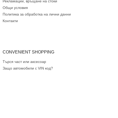
е
Рекламации, връщане на стоки
н
Общи условия
т
Политика за обработка на лични данни
и
з
Контакти
а
и
з
б
р
о
CONVENIENT SHOPPING
я
в
Търся част или аксесоар
а
Защо автомобили с VIN код?
н
е