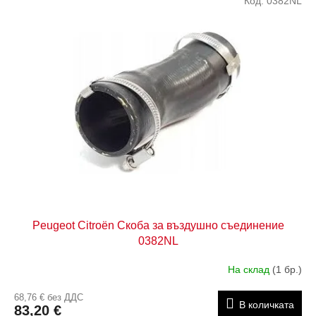
Код:
0382NL
Peugeot Citroën Скоба за въздушно съединение
0382NL
На склад
(1 бр.)
68,76 € без ДДС
В количката
83,20 €