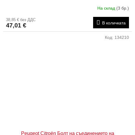
На склад
(3 бр.)
38,85 € без ДДС
В количката
47,01 €
Код:
134210
Peugeot Citroën Болт на съединението на