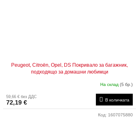
Peugeot, Citroën, Opel, DS Покривало за багажник,
подходящо за домашни любимци
На склад
(5 бр.)
59,66 € без ДДС
В количката
72,19 €
Код:
1607075880