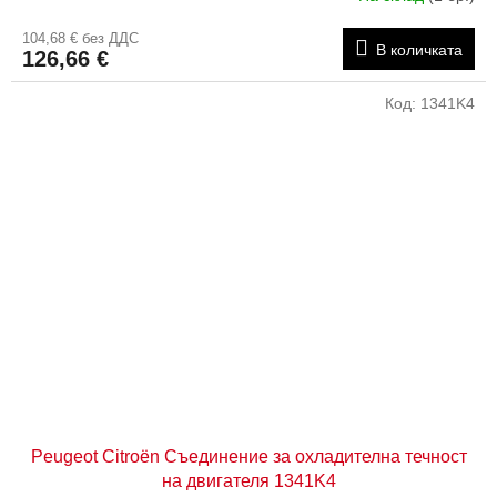
104,68 € без ДДС
В количката
126,66 €
Код:
1341K4
Peugeot Citroën Съединение за охладителна течност
на двигателя 1341K4