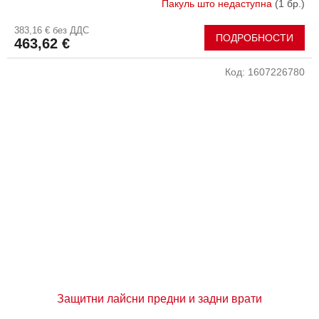
Пакуль што недаступна
(1 бр.)
383,16 € без ДДС
ПОДРОБНОСТИ
463,62 €
Код:
1607226780
Защитни лайсни предни и задни врати