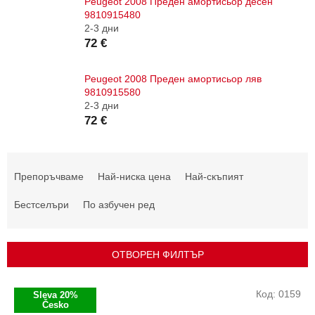
Peugeot 2008 Преден амортисьор десен
9810915480
2-3 дни
72 €
Peugeot 2008 Преден амортисьор ляв
9810915580
2-3 дни
72 €
С
о
Препоръчваме
Най-ниска цена
Най-скъпият
р
т
Бестселъри
По азбучен ред
и
р
а
ОТВОРЕН ФИЛТЪР
н
е
С
Код:
0159
Sleva 20%
н
п
Česko
а