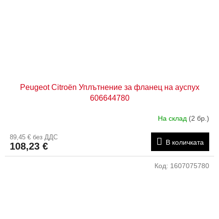
Peugeot Citroën Уплътнение за фланец на ауспух
606644780
На склад
(2 бр.)
89,45 € без ДДС
В количката
108,23 €
Код:
1607075780