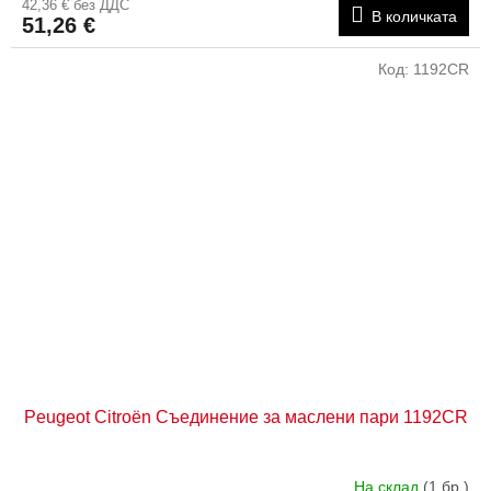
42,36 € без ДДС
В количката
51,26 €
Код:
1192CR
Peugeot Citroën Съединение за маслени пари 1192CR
На склад
(1 бр.)