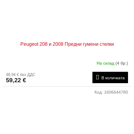
Peugeot 208 и 2008 Предни гумени стелки
На склад
(4 бр.)
48,94 € без ДДС
В количката
59,22 €
Код:
1606644780