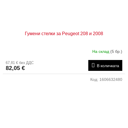
Гумени стелки за Peugeot 208 и 2008
На склад
(5 бр.)
67,81 € без ДДС
В количката
82,05 €
Код:
1606632480