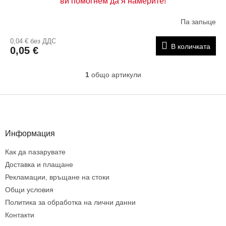
ви помогнем да я намерите!
т
е
Па запыце
0,04 € без ДДС
В количката
0,05 €
1
общо артикули
К
о
н
Ф
т
у
р
т
о
е
Информация
л
р
н
Как да пазарувате
и
е
Доставка и плащане
л
Рекламации, връщане на стоки
е
Общи условия
м
Политика за обработка на лични данни
е
н
Контакти
т