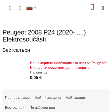
Преминаване
КОЛИ
към
съдържанието
ЗА
ПАЗА
Peugeot 2008 P24 (2020-.....)
Elektrosoučásti
Бестселъри
Не намерихте необходимата част за Peugeot?
Ние ще ви помогнем да я намерите!
Па запыце
0,05 €
С
о
Препоръчваме
Най-ниска цена
Най-скъпият
р
т
Бестселъри
По азбучен ред