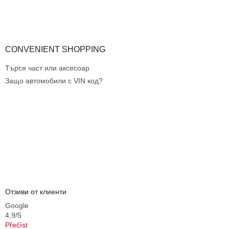
и
з
а
и
з
CONVENIENT SHOPPING
б
р
Търся част или аксесоар
о
Защо автомобили с VIN код?
я
в
а
н
е
Отзиви от клиенти
Google
4,9/5
Přečíst