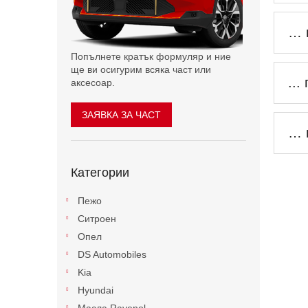
н
т
… 
а
Попълнете кратък формуляр и ние
ще ви осигурим всяка част или
..
аксесоар.
ЗАЯВКА ЗА ЧАСТ
… 
Пропускане
Категории
на
категориите
Пежо
Ситроен
Опел
DS Automobiles
Kia
Hyundai