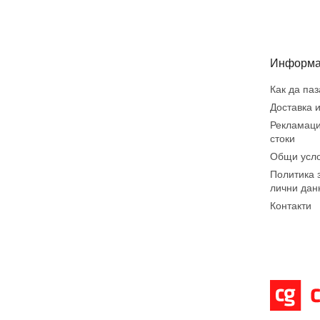
у
т
е
р
Информа
Как да па
Доставка 
Рекламаци
стоки
Общи усл
Политика 
лични дан
Контакти