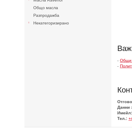
Масла Ravenol
Общо масла
Разпродажба
Некатегоризирано
Важ
-
Общи 
-
Полит
Кон
Отгово
Данни 
Имейл
Тел.:
+
Ф