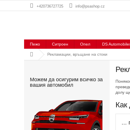
Преминаване
+420736727725
info@psashop.cz
към
съдържанието
Пежо
Ситроен
Опел
DS Automobile
Начало
Рекламации, връщане на стоки
С
Рек
т
р
Можем да осигурим всичко за
Поняког
а
вашия автомобил
преведе
н
долу щ
и
ч
Как 
н
а
л
...
е