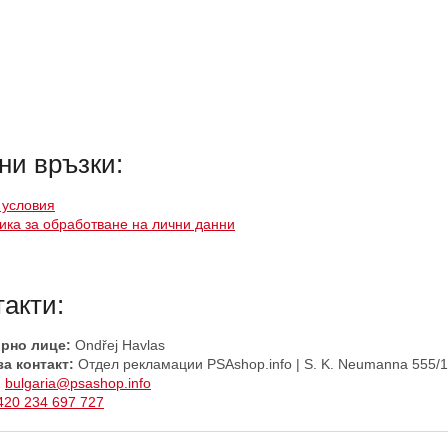
ни връзки:
условия
ика за обработване на лични данни
такти:
рно лице:
Ondřej Havlas
за контакт:
Отдел рекламации PSAshop.info | S. K. Neumanna 555/1
:
bulgaria@psashop.info
420 234 697 727