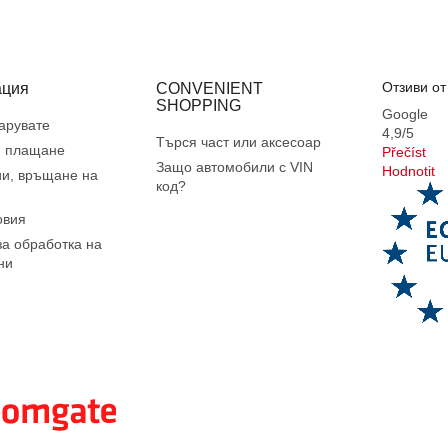
Отзиви от
ция
CONVENIENT
SHOPPING
Google
зарувате
4,9/5
Търся част или аксесоар
и плащане
Přečíst
Защо автомобили с VIN
Hodnotit
и, връщане на
код?
овия
за обработка на
ни