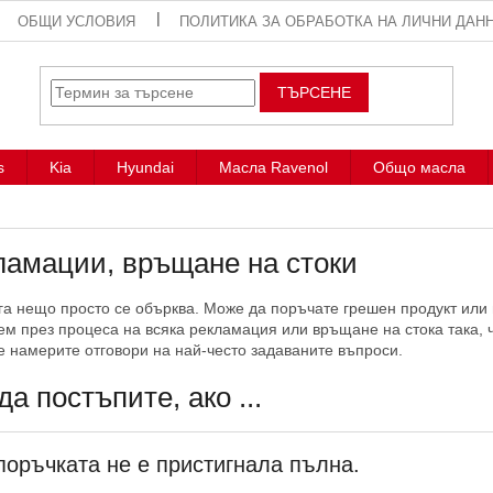
ОБЩИ УСЛОВИЯ
ПОЛИТИКА ЗА ОБРАБОТКА НА ЛИЧНИ ДАН
ТЪРСЕНЕ
s
Kia
Hyundai
Масла Ravenol
Общо масла
ламации, връщане на стоки
а нещо просто се обърква. Може да поръчате грешен продукт или 
м през процеса на всяка рекламация или връщане на стока така, ч
е намерите отговори на най-често задаваните въпроси.
да постъпите, ако ...
 поръчката не е пристигнала пълна.