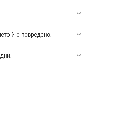
ието ѝ е повредено.
 дни.