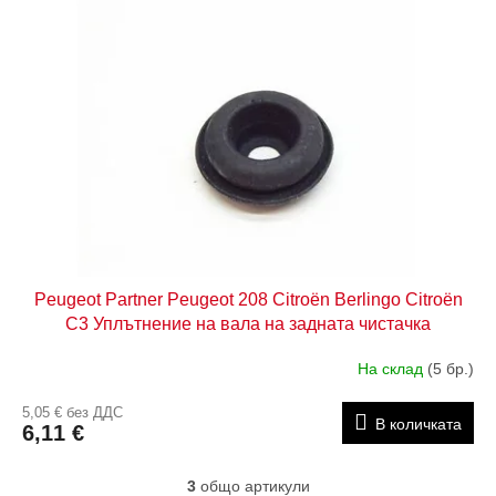
Peugeot Partner Peugeot 208 Citroën Berlingo Citroën
C3 Уплътнение на вала на задната чистачка
9810590380
На склад
(5 бр.)
5,05 € без ДДС
В количката
6,11 €
3
общо артикули
К