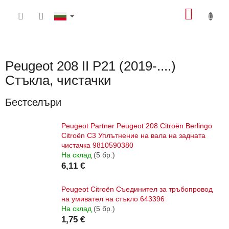
Преминаване
КОЛИ
към
съдържанието
ЗА
ПАЗА
Peugeot 208 II P21 (2019-....)
Стъкла, чистачки
Бестселъри
Peugeot Partner Peugeot 208 Citroën Berlingo
Citroën C3 Уплътнение на вала на задната
чистачка 9810590380
На склад
(5 бр.)
6,11 €
Peugeot Citroën Съединител за тръбопровод
на умивател на стъкло 643396
На склад
(5 бр.)
1,75 €