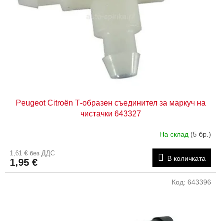
д
н
у
а
к
п
т
р
и
о
д
у
к
т
Peugeot Citroën Т-образен съединител за маркуч на
и
чистачки 643327
т
е
На склад
(5 бр.)
1,61 € без ДДС
В количката
1,95 €
Код:
643396