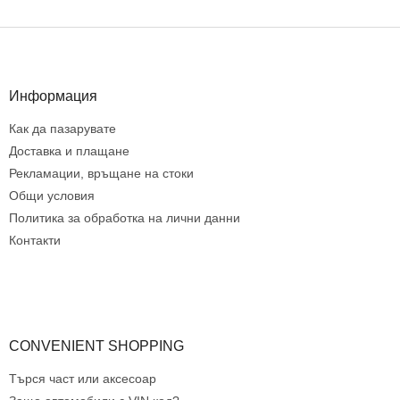
о
н
Ф
т
у
р
т
о
е
Информация
л
р
н
Как да пазарувате
и
е
Доставка и плащане
л
Рекламации, връщане на стоки
е
Общи условия
м
Политика за обработка на лични данни
е
н
Контакти
т
и
з
а
и
з
CONVENIENT SHOPPING
б
р
Търся част или аксесоар
о