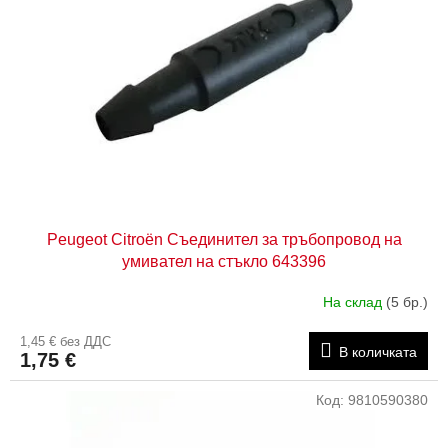
Peugeot Citroën Съединител за тръбопровод на
умивател на стъкло 643396
На склад
(5 бр.)
1,45 € без ДДС
В количката
1,75 €
Код:
9810590380