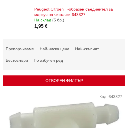
Peugeot Citroën Т-образен съединител за
маркуч на чистачки 643327
На склад
(5 бр.)
1,95 €
С
о
Препоръчваме
Най-ниска цена
Най-скъпият
р
т
Бестселъри
По азбучен ред
и
р
а
ОТВОРЕН ФИЛТЪР
н
е
С
Код:
643327
н
п
а
и
п
с
р
ъ
о
к