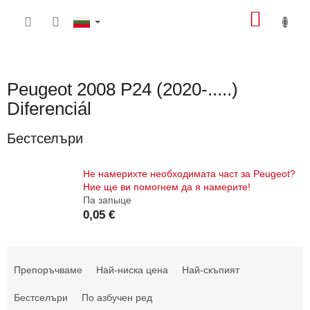
Преминаване
КОЛИ
към
съдържанието
ЗА
ПАЗА
Peugeot 2008 P24 (2020-.....)
Diferenciál
Бестселъри
Не намерихте необходимата част за Peugeot?
Ние ще ви помогнем да я намерите!
Па запыце
0,05 €
С
о
Препоръчваме
Най-ниска цена
Най-скъпият
р
т
Бестселъри
По азбучен ред