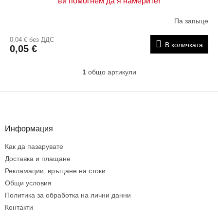
ви помогнем да я намерите!
т
е
Па запыце
0,04 € без ДДС
В количката
0,05 €
1
общо артикули
К
о
н
Ф
т
у
р
т
о
е
Информация
л
р
н
Как да пазарувате
и
е
Доставка и плащане
л
Рекламации, връщане на стоки
е
Общи условия
м
Политика за обработка на лични данни
е
н
Контакти
т