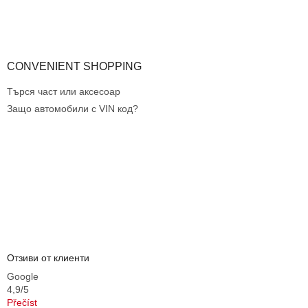
и
з
а
и
з
CONVENIENT SHOPPING
б
р
Търся част или аксесоар
о
Защо автомобили с VIN код?
я
в
а
н
е
Отзиви от клиенти
Google
4,9/5
Přečíst