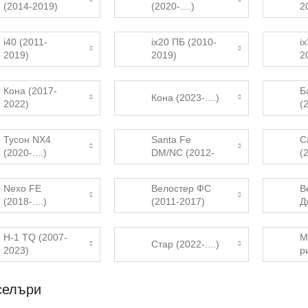
(2014-2019)
(2020-....)
2
i40 (2011-
ix20 ПБ (2010-
i
2019)
2019)
2
Кона (2017-
Б
Кона (2023-....)
2022)
(2
Тусон NX4
Santa Fe
С
(2020-....)
DM/NC (2012-
(2
2017)
Nexo FE
Велостер ФС
В
(2018-....)
(2011-2017)
Д
2
H-1 TQ (2007-
М
Стар (2022-....)
2023)
р
H
селъри