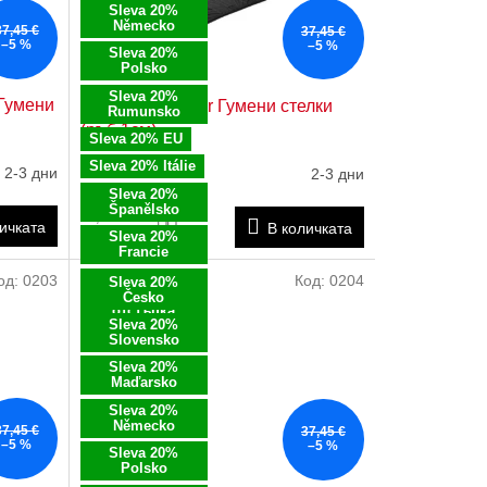
Sleva 20%
Německo
37,45 €
37,45 €
–5 %
–5 %
Sleva 20%
Polsko
Sleva 20%
 Гумени
Hyundai Veloster Гумени стелки
Rumunsko
(ръб 1см)
Sleva 20% EU
Sleva 20% Itálie
2-3 дни
2-3 дни
Sleva 20%
Španělsko
29,12 € без ДДС
ичката
В количката
35,24 €
Sleva 20%
Francie
од:
0203
Код:
0204
Възползвайте
Sleva 20%
се от 20%
Česko
отстъпка
Sleva 20%
Slovensko
Sleva 20%
Maďarsko
Sleva 20%
Německo
37,45 €
37,45 €
–5 %
–5 %
Sleva 20%
Polsko