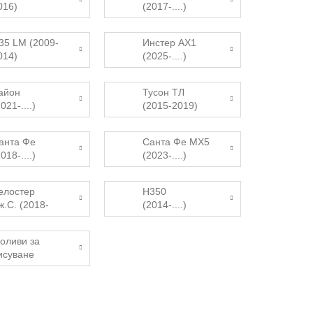
016)
(2017-....)
x35 LM (2009-
Инстер AX1
014)
(2025-....)
айон
Тусон ТЛ
021-....)
(2015-2019)
анта Фе
Санта Фе MX5
018-....)
(2023-....)
елостер
H350
ж.С. (2018-
(2014-....)
022)
оливи за
исуване
yundai