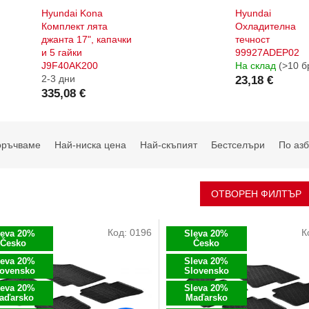
Hyundai Kona
Hyundai
Комплект лята
Охладителна
джанта 17", капачки
течност
и 5 гайки
99927ADEP02
J9F40AK200
На склад
(>10 б
2-3 дни
23,18 €
335,08 €
оръчваме
Най-ниска цена
Най-скъпият
Бестселъри
По азб
ОТВОРЕН ФИЛТЪР
Код:
0196
К
leva 20%
Sleva 20%
Česko
Česko
leva 20%
Sleva 20%
lovensko
Slovensko
leva 20%
Sleva 20%
aďarsko
Maďarsko