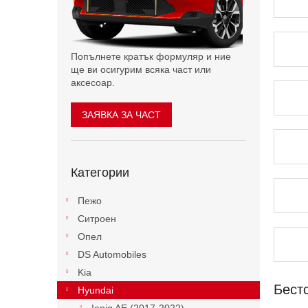
н
т
а
Попълнете кратък формуляр и ние
ще ви осигурим всяка част или
аксесоар.
ЗАЯВКА ЗА ЧАСТ
Пропускане
Категории
на
категориите
Пежо
Ситроен
Опел
DS Automobiles
Kia
Бест
Hyundai