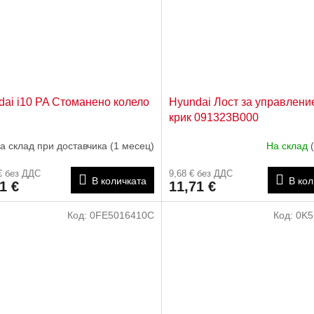
dai i10 PA Стоманено колело
Hyundai Лост за управлени
крик 091323B000
а склад при доставчика (1 месец)
На склад
€ без ДДС
9,68 € без ДДС
В количката
В кол
1 €
11,71 €
Код:
0FE5016410C
Код:
0K5