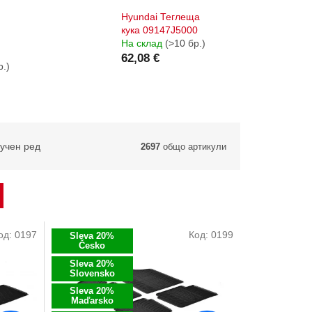
Hyundai Теглеща
кука 09147J5000
На склад
(>10 бр.)
62,08 €
р.)
учен ред
2697
общо артикули
од:
0197
Код:
0199
Sleva 20%
Česko
Sleva 20%
Slovensko
Sleva 20%
Maďarsko