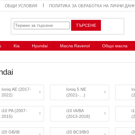
ОБЩИ УСЛОВИЯ
ПОЛИТИКА ЗА ОБРАБОТКА НА ЛИЧНИ ДАН
ТЪРСЕНЕ
s
Kia
Hyundai
Масла Ravenol
Общо масла
ndai
Ioniq AE (2017-
Ioniq 5 NE
I
2022)
(2021-....)
(2
i10 PA (2007-
i10 IA/BA
i
2015)
(2013-2018)
(2
i20 GB/IB
i20 BC3/BI3
i