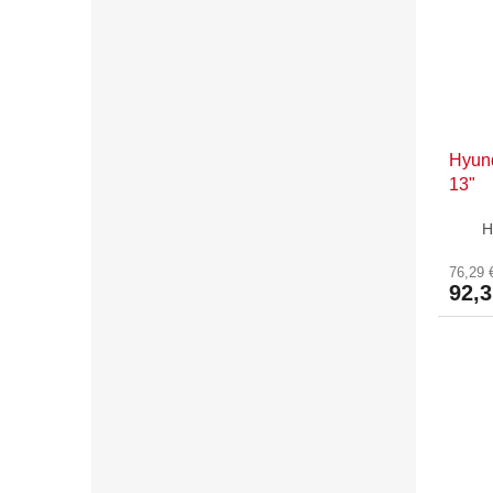
Hyun
13"
Н
76,29 
92,3