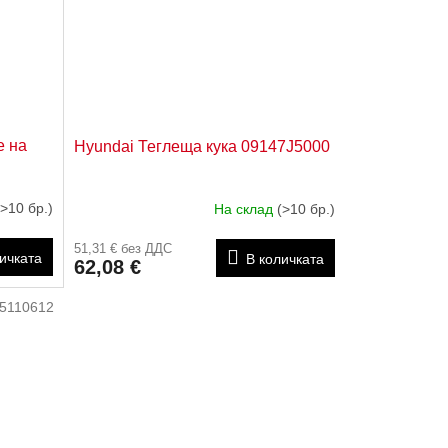
е на
Hyundai Теглеща кука 09147J5000
(>10 бр.)
На склад
(>10 бр.)
51,31 € без ДДС
ичката
В количката
62,08 €
5110612