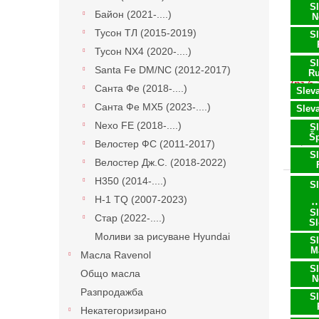
р
н
S
Байон (2021-....)
о
N
а
д
Тусон ТЛ (2015-2019)
S
п
у
Тусон NX4 (2020-....)
р
к
S
Hyund
о
Santa Fe DM/NC (2012-2017)
R
т
(ръб 
д
Санта Фе (2018-....)
Slev
и
у
Санта Фе MX5 (2023-....)
Sleva
к
Nexo FE (2018-....)
S
т
Š
29,12 
Велостер ФС (2011-2017)
и
35,2
S
Велостер Дж.С. (2018-2022)
т
е
H350 (2014-....)
Въз
S
с
H-1 TQ (2007-2023)
о
S
Стар (2022-....)
S
Моливи за рисуване Hyundai
S
M
Масла Ravenol
S
Общо масла
N
Разпродажба
S
Некатегоризирано