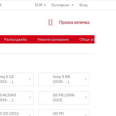
EUR
Български
НИ
Вход
КОЛИЧКА
Празна количка
ЗА
ПАЗАРУВАНЕ
Разпродажба
Некатегоризирано
Общи условия
oniq 6 CE
Ioniq 9 ME
022-....)
(2025-....)
10 AC3/AI3
i20 PB (2008-
019-....)
2013)
30 GD (2011-
i30 PD