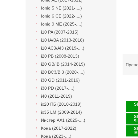
Ioniq AE (2017-2022)
Ioniq 5 NE (2021-....)
Ioniq 6 CE (2022-....)
Ioniq 9 ME (2025-....)
i10 PA (2007-2015)
i10 IA/BA (2013-2018)
i10 AC3/AI3 (2019-....)
i20 PB (2008-2013)
С
о
i20 GB/IB (2014-2019)
Преп
р
i20 BC3/BI3 (2020-....)
т
i30 GD (2011-2016)
и
i30 PD (2017-....)
р
i40 (2011-2019)
а
С
н
ix20 ПБ (2010-2019)
S
п
е
ix35 LM (2009-2014)
и
S
н
Инстер AX1 (2025-....)
с
S
а
ъ
Кона (2017-2022)
S
п
M
к
Кона (2023-....)