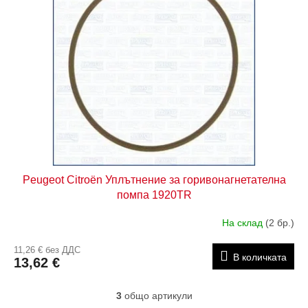
Peugeot Citroën Уплътнение за горивонагнетателна
помпа 1920TR
На склад
(2 бр.)
11,26 € без ДДС
В количката
13,62 €
3
общо артикули
К