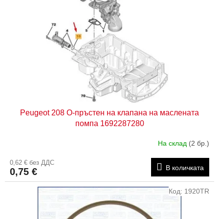
Peugeot 208 О-пръстен на клапана на маслената
помпа 1692287280
На склад
(2 бр.)
0,62 € без ДДС
В количката
0,75 €
Код:
1920TR