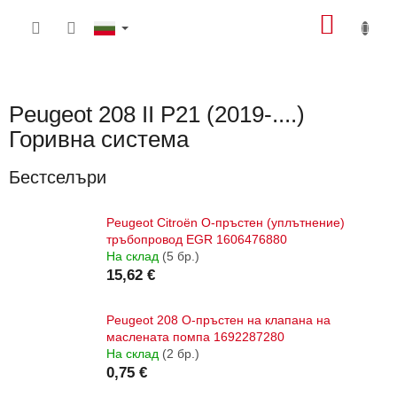
Преминаване
КОЛИ
към
съдържанието
ЗА
ПАЗА
Peugeot 208 II P21 (2019-....)
Горивна система
Бестселъри
Peugeot Citroën О-пръстен (уплътнение)
тръбопровод EGR 1606476880
На склад
(5 бр.)
15,62 €
Peugeot 208 О-пръстен на клапана на
маслената помпа 1692287280
На склад
(2 бр.)
0,75 €