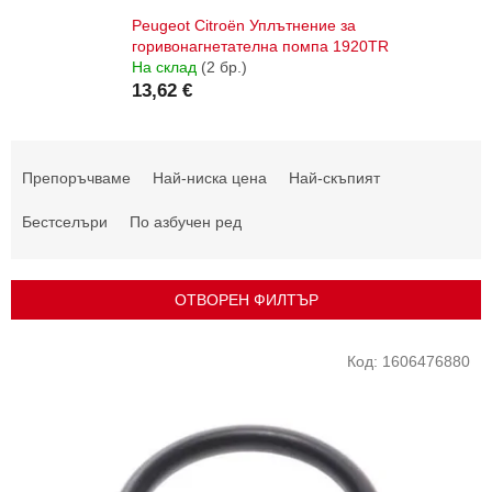
Peugeot Citroën Уплътнение за
горивонагнетателна помпа 1920TR
На склад
(2 бр.)
13,62 €
С
о
Препоръчваме
Най-ниска цена
Най-скъпият
р
т
Бестселъри
По азбучен ред
и
р
а
ОТВОРЕН ФИЛТЪР
н
е
С
Код:
1606476880
н
п
а
и
п
с
р
ъ
о
к
д