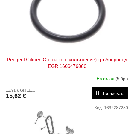
н
у
а
к
п
т
р
и
о
д
у
к
т
Peugeot Citroën О-пръстен (уплътнение) тръбопровод
и
EGR 1606476880
т
е
На склад
(5 бр.)
12,91 € без ДДС
В количката
15,62 €
Код:
1692287280