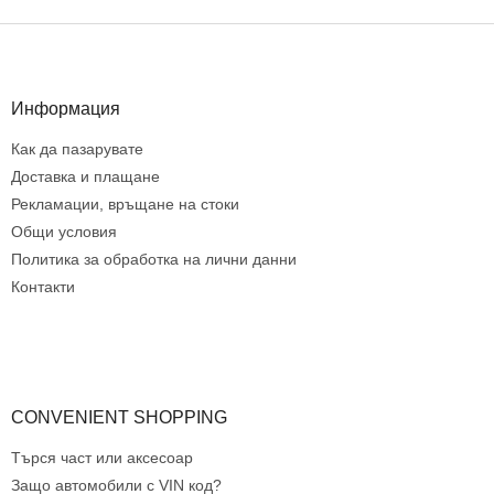
о
н
Ф
т
у
р
т
о
е
Информация
л
р
н
Как да пазарувате
и
е
Доставка и плащане
л
Рекламации, връщане на стоки
е
Общи условия
м
Политика за обработка на лични данни
е
н
Контакти
т
и
з
а
и
з
CONVENIENT SHOPPING
б
р
Търся част или аксесоар
о
Защо автомобили с VIN код?
я