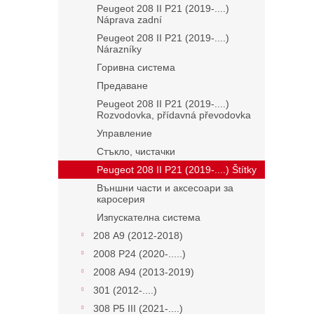
Peugeot 208 II P21 (2019-....)
Náprava zadní
Peugeot 208 II P21 (2019-....)
Nárazníky
Горивна система
Предаване
Peugeot 208 II P21 (2019-....)
Rozvodovka, přídavná převodovka
Управление
Стъкло, чистачки
Peugeot 208 II P21 (2019-....) Štítky
Външни части и аксесоари за
каросерия
Изпускателна система
208 А9 (2012-2018)
2008 P24 (2020-.....)
2008 А94 (2013-2019)
301 (2012-....)
308 P5 III (2021-....)