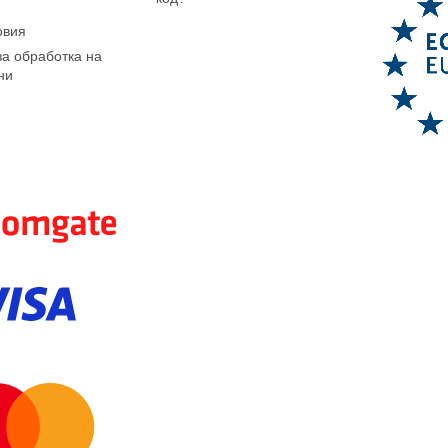
овия
за обработка на
ни