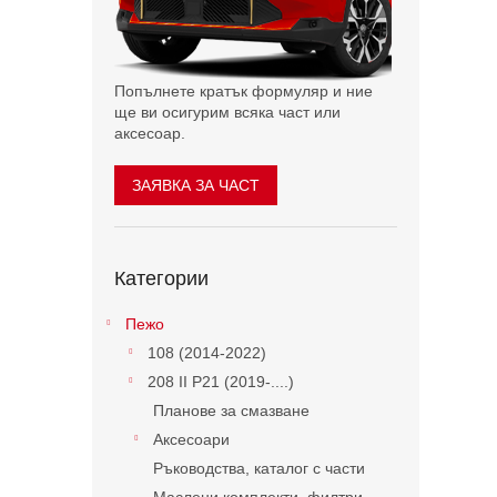
н
т
а
Попълнете кратък формуляр и ние
ще ви осигурим всяка част или
аксесоар.
ЗАЯВКА ЗА ЧАСТ
Пропускане
Категории
на
категориите
Пежо
108 (2014-2022)
208 II P21 (2019-....)
Планове за смазване
Аксесоари
Ръководства, каталог с части