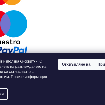
т използва бисквитки. С
Отхвърляне на
При
нето на разглеждането на
ие се съгласявате с
то им. Повече информация
ки
пазени.