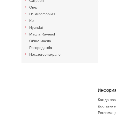
Ситроен
Опел
DS Automobiles
Kia
Hyundai
Масла Ravenol
Общо масла
Разпродажба
Некатегоризирано
Ф
у
т
е
р
Информа
Как да па
Доставка 
Рекламаци