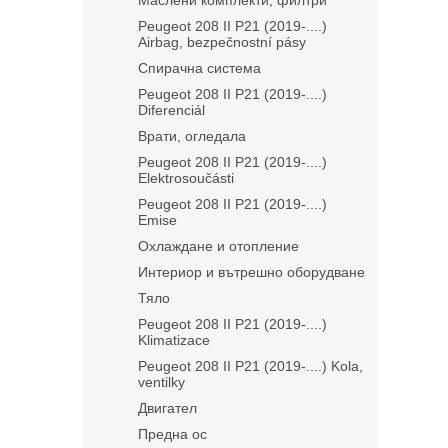
Маслени комплекти, филтри
Peugeot 208 II P21 (2019-....)
Airbag, bezpečnostní pásy
Спирачна система
Peugeot 208 II P21 (2019-....)
Diferenciál
Врати, огледала
Peugeot 208 II P21 (2019-....)
Elektrosoučásti
Peugeot 208 II P21 (2019-....)
Emise
Охлаждане и отопление
Интериор и вътрешно оборудване
Тяло
Peugeot 208 II P21 (2019-....)
Klimatizace
Peugeot 208 II P21 (2019-....) Kola,
ventilky
Двигател
Предна ос