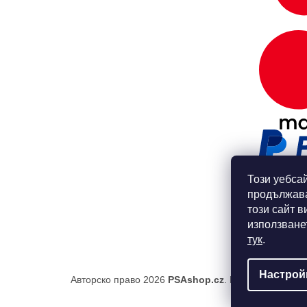
Този уебсай
продължава
този сайт в
използване
тук
.
Настрой
Авторско право 2026
PSAshop.cz
. Всички права за