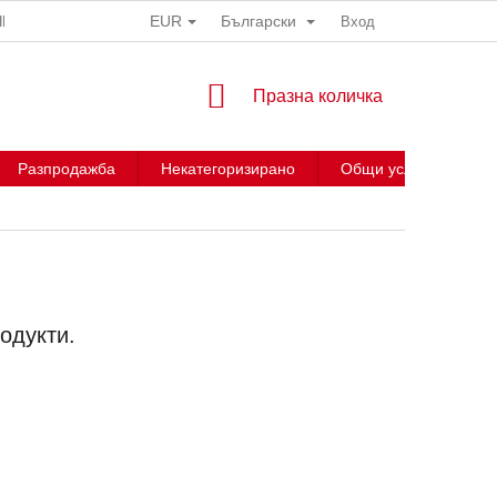
EUR
Български
НИ
Вход
КОЛИЧКА
Празна количка
ЗА
ПАЗАРУВАНЕ
Разпродажба
Некатегоризирано
Общи условия
одукти.