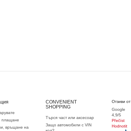
Отзиви от
ция
CONVENIENT
SHOPPING
Google
зарувате
4,9/5
Търся част или аксесоар
и плащане
Přečíst
Защо автомобили с VIN
Hodnotit
и, връщане на
код?