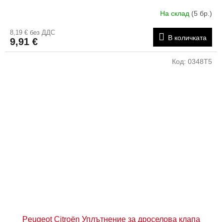
На склад
(5 бр.)
8,19 € без ДДС
В количката
9,91 €
Код:
0348T5
Peugeot Citroën Уплътнение за дроселова клапа