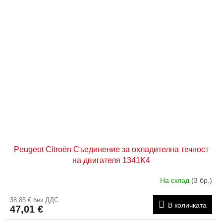
Peugeot Citroën Съединение за охладителна течност
на двигателя 1341K4
На склад
(3 бр.)
38,85 € без ДДС
В количката
47,01 €