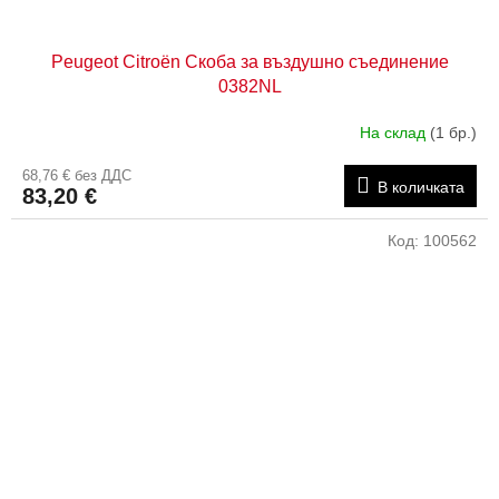
Peugeot Citroën Скоба за въздушно съединение
0382NL
На склад
(1 бр.)
68,76 € без ДДС
В количката
83,20 €
Код:
100562