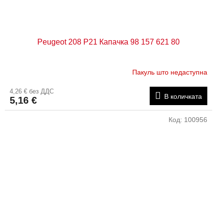
Peugeot 208 P21 Капачка 98 157 621 80
Пакуль што недаступна
4,26 € без ДДС
В количката
5,16 €
Код:
100956