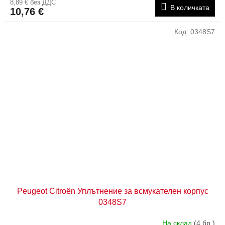
8,89 € без ДДС
В количката
10,76 €
Код:
0348S7
Peugeot Citroën Уплътнение за всмукателен корпус
0348S7
На склад
(4 бр.)