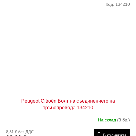
Код:
134210
Peugeot Citroën Болт на съединението на
тръбопровода 134210
На склад
(3 бр.)
8,31 € без ДДС
В количката