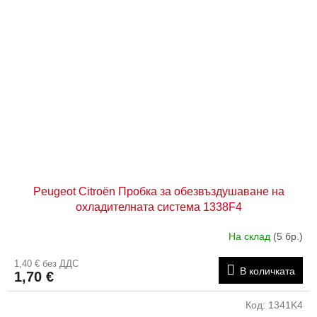
Peugeot Citroën Пробка за обезвъздушаване на
охладителната система 1338F4
На склад
(5 бр.)
1,40 € без ДДС
В количката
1,70 €
Код:
1341K4