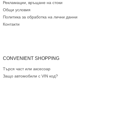
е
Рекламации, връщане на стоки
н
Общи условия
т
Политика за обработка на лични данни
и
з
Контакти
а
и
з
б
р
о
CONVENIENT SHOPPING
я
в
Търся част или аксесоар
а
Защо автомобили с VIN код?
н
е