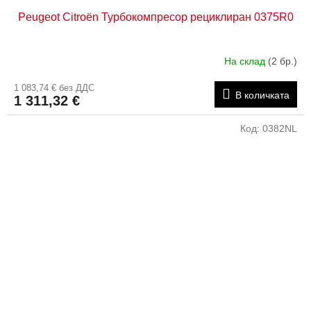
Peugeot Citroën Турбокомпресор рециклиран 0375R0
На склад
(2 бр.)
1 083,74 € без ДДС
В количката
1 311,32 €
Код:
0382NL