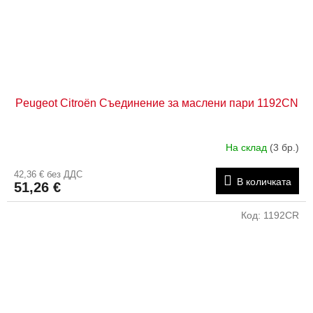
Peugeot Citroën Съединение за маслени пари 1192CN
На склад
(3 бр.)
42,36 € без ДДС
В количката
51,26 €
Код:
1192CR