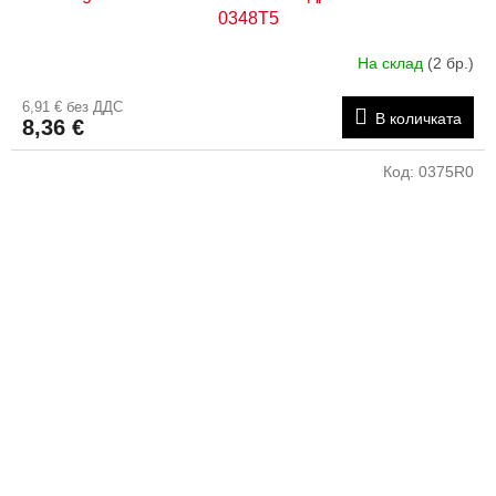
0348T5
На склад
(2 бр.)
6,91 € без ДДС
В количката
8,36 €
Код:
0375R0