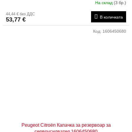
На склад
(3 бр.)
44,44 € без ДДС
В количката
53,77 €
Код:
1606450680
Peugeot Citroën Капачка за резервоар за
сервоусилвател 1606450680