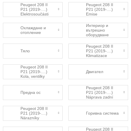
Peugeot 208 II
Peugeot 208 II
P21 (2019-....)
P21 (2019-....)
Elektrosoučásti
Emise
Интериор и
Охлаждане и
вътрешно
отопление
оборудване
Peugeot 208 II
Тяло
P21 (2019-....)
Klimatizace
Peugeot 208 II
P21 (2019-....)
Двигател
Kola, ventilky
Peugeot 208 II
Предна ос
P21 (2019-....)
Náprava zadní
Peugeot 208 II
P21 (2019-....)
Горивна система
Nárazníky
Peugeot 208 II