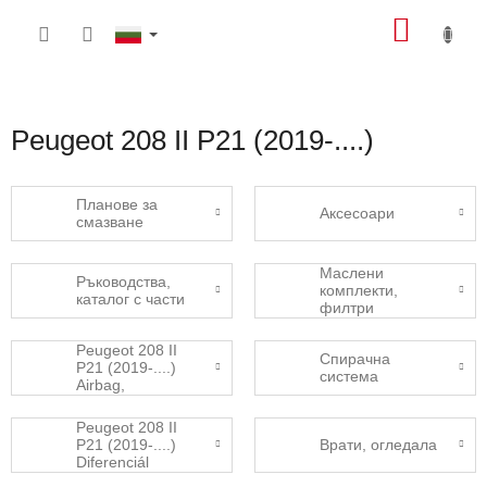
Преминаване
КОЛИ
към
съдържанието
ЗА
ПАЗА
Peugeot 208 II P21 (2019-....)
Планове за
Аксесоари
смазване
Маслени
Ръководства,
комплекти,
каталог с части
филтри
Peugeot 208 II
Спирачна
P21 (2019-....)
система
Airbag,
bezpečnostní
pásy
Peugeot 208 II
P21 (2019-....)
Врати, огледала
Diferenciál