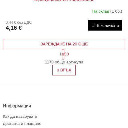
На склад
(1 бр.)
3,44 € без ДДС
В количката
4,16 €
ЗАРЕЖДАНЕ НА 20 ОЩЕ
П
1
59
а
К
г
1170
общо артикули
о
и
н
ВРЪХ
н
т
а
ц
р
и
Ф
о
я
л
у
н
т
и
е
Информация
е
р
л
Как да пазарувате
е
Доставка и плащане
м