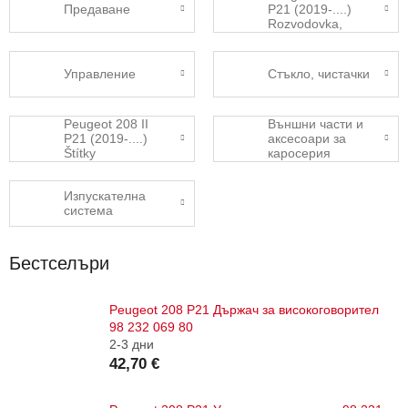
Предаване
P21 (2019-....)
Rozvodovka,
přídavná
převodovka
Управление
Стъкло, чистачки
Peugeot 208 II
Външни части и
P21 (2019-....)
аксесоари за
Štítky
каросерия
Изпускателна
система
Бестселъри
Peugeot 208 P21 Държач за високоговорител
98 232 069 80
2-3 дни
42,70 €