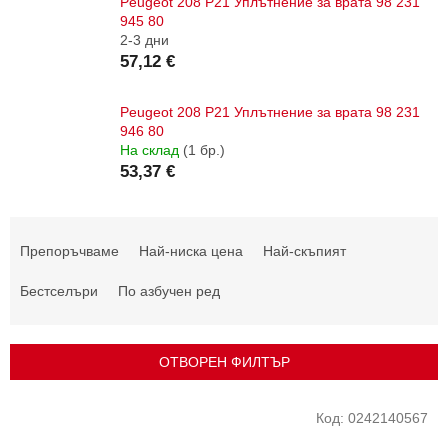
Peugeot 208 P21 Уплътнение за врата 98 231
945 80
2-3 дни
57,12 €
Peugeot 208 P21 Уплътнение за врата 98 231
946 80
На склад
(1 бр.)
53,37 €
С
о
Препоръчваме
Най-ниска цена
Най-скъпият
р
т
Бестселъри
По азбучен ред
и
р
а
ОТВОРЕН ФИЛТЪР
н
е
С
Код:
0242140567
н
п
а