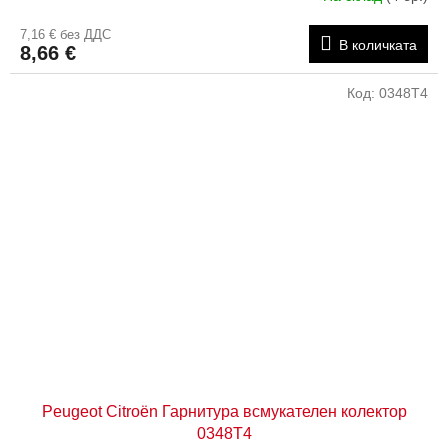
7,16 € без ДДС
В количката
8,66 €
Код:
0348T4
Peugeot Citroën Гарнитура всмукателен колектор
0348T4