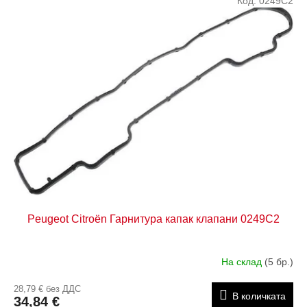
Код:
0249C2
Peugeot Citroën Гарнитура капак клапани 0249C2
На склад
(5 бр.)
28,79 € без ДДС
В количката
34,84 €