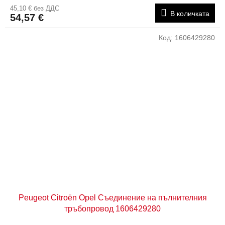
45,10 € без ДДС
В количката
54,57 €
Код:
1606429280
Peugeot Citroën Opel Съединение на пълнителния
тръбопровод 1606429280