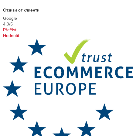
Отзиви от клиенти
Google
4,9/5
Přečíst
Hodnotit