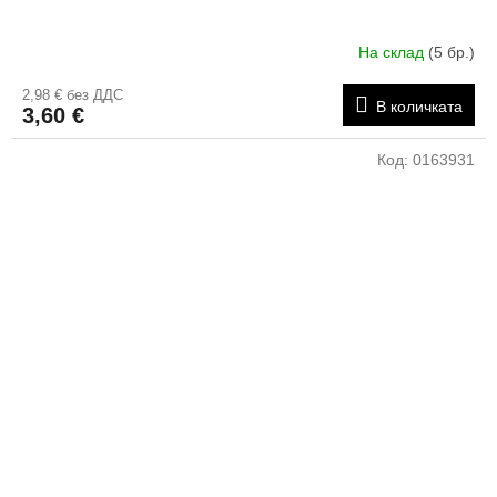
На склад
(5 бр.)
2,98 € без ДДС
В количката
3,60 €
Код:
0163931