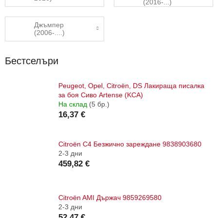
(2016-...)
Джъмпер
(2006-....)
Бестселъри
Peugeot, Opel, Citroën, DS Лакираща писалка
за боя Сиво Artense (KCA)
На склад
(5 бр.)
16,37 €
Citroën C4 Безжично зареждане 9838903680
2-3 дни
459,82 €
Citroën AMI Държач 9859269580
2-3 дни
52,47 €