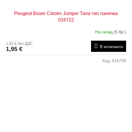
Peugeot Boxer Citroën Jumper Тапа тип паничка
016722
На склад
(5 бр.)
1,61 € без ДДС
В количката
1,95 €
Код:
016735