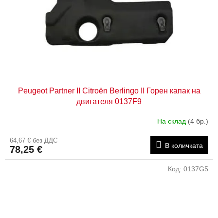
Peugeot Partner II Citroën Berlingo II Горен капак на
двигателя 0137F9
На склад
(4 бр.)
64,67 € без ДДС
В количката
78,25 €
Код:
0137G5