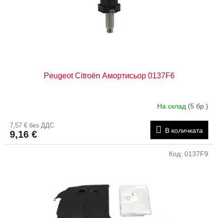
Peugeot Citroën Амортисьор 0137F6
На склад
(5 бр.)
7,57 € без ДДС
В количката
9,16 €
Код:
0137F9