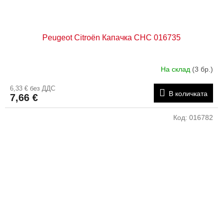
Peugeot Citroën Капачка CHC 016735
На склад
(3 бр.)
6,33 € без ДДС
В количката
7,66 €
Код:
016782