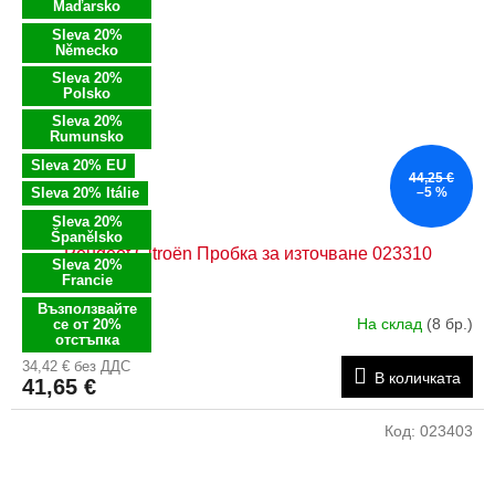
Maďarsko
Sleva 20%
Německo
Sleva 20%
Polsko
Sleva 20%
Rumunsko
Sleva 20% EU
44,25 €
Sleva 20% Itálie
–5 %
Sleva 20%
Španělsko
Peugeot Citroën Пробка за източване 023310
Sleva 20%
Francie
Възползвайте
На склад
(8 бр.)
се от 20%
отстъпка
34,42 € без ДДС
В количката
41,65 €
Код:
023403