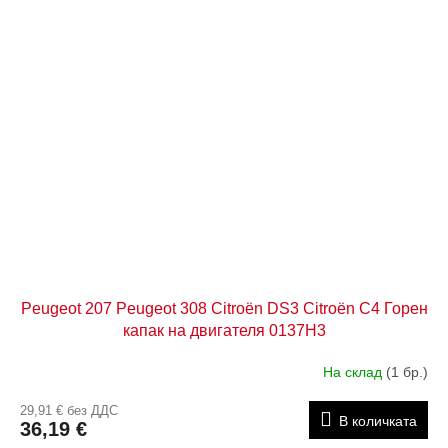
Peugeot 207 Peugeot 308 Citroën DS3 Citroën C4 Горен
капак на двигателя 0137H3
На склад
(1 бр.)
29,91 € без ДДС
В количката
36,19 €