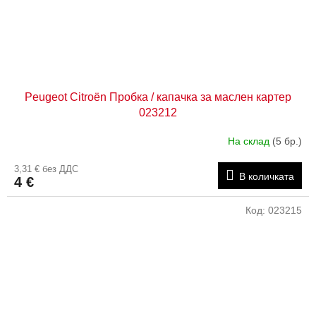
Peugeot Citroën Пробка / капачка за маслен картер
023212
На склад
(5 бр.)
3,31 € без ДДС
В количката
4 €
Код:
023215