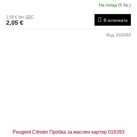
На склад
(5 бр.)
1,69 € без ДДС
В количката
2,05 €
Код:
016393
Peugeot Citroën Пробка за маслен картер 016393