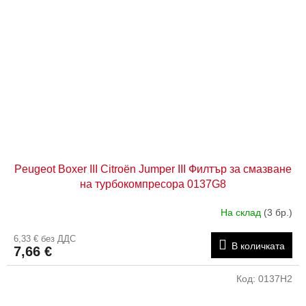
Peugeot Boxer III Citroën Jumper III Филтър за смазване
на турбокомпресора 0137G8
На склад
(3 бр.)
6,33 € без ДДС
В количката
7,66 €
Код:
0137H2