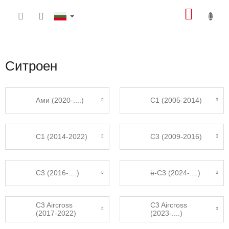
Преминаване
КОЛИ
към
съдържанието
ЗА
ПАЗА
Ситроен
Ами (2020-....)
С1 (2005-2014)
С1 (2014-2022)
С3 (2009-2016)
C3 (2016-....)
ë-C3 (2024-....)
C3 Aircross
C3 Aircross
(2017-2022)
(2023-....)