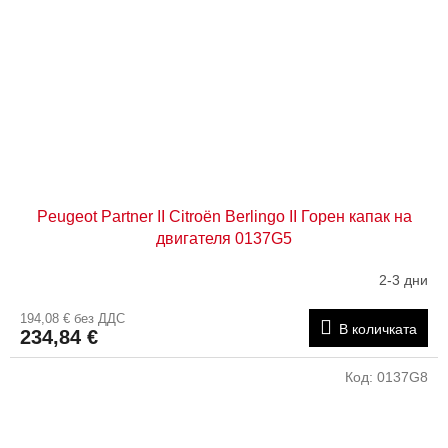
Peugeot Partner II Citroën Berlingo II Горен капак на
двигателя 0137G5
2-3 дни
194,08 € без ДДС
В количката
234,84 €
Код:
0137G8