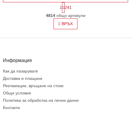
П
1
241
а
К
г
4814
общо артикули
о
и
н
ВРЪХ
н
т
а
ц
р
и
Ф
о
я
л
у
н
т
и
е
Информация
е
р
л
Как да пазарувате
е
Доставка и плащане
м
е
Рекламации, връщане на стоки
н
Общи условия
т
Политика за обработка на лични данни
и
з
Контакти
а
и
з
б