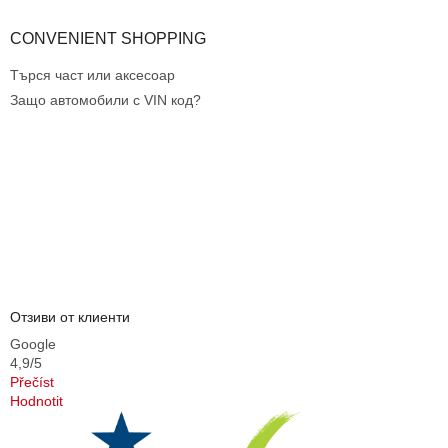
р
о
CONVENIENT SHOPPING
я
в
Търся част или аксесоар
а
Защо автомобили с VIN код?
н
е
Отзиви от клиенти
Google
4,9/5
Přečíst
Hodnotit