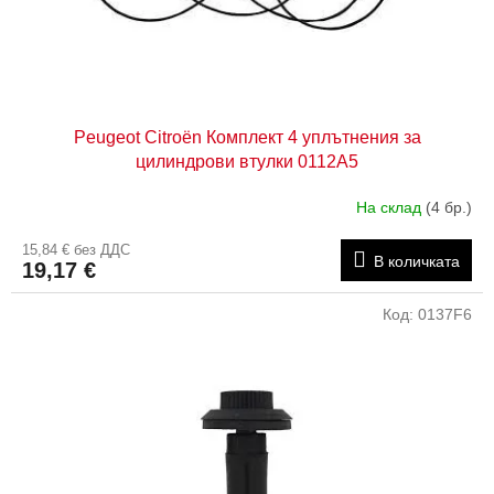
и
о
д
у
к
т
Peugeot Citroën Комплект 4 уплътнения за
и
цилиндрови втулки 0112A5
т
е
На склад
(4 бр.)
15,84 € без ДДС
В количката
19,17 €
Код:
0137F6