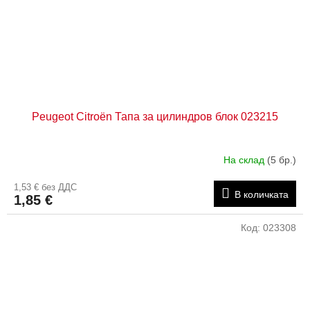
Peugeot Citroën Тапа за цилиндров блок 023215
На склад
(5 бр.)
1,53 € без ДДС
В количката
1,85 €
Код:
023308