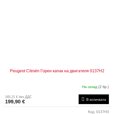
Peugeot Citroën Горен капак на двигателя 0137H2
На склад
(2 бр.)
165,21 € без ДДС
В количката
199,90 €
Код:
0137H3