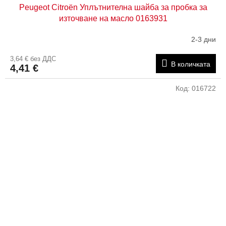
Peugeot Citroën Уплътнителна шайба за пробка за
източване на масло 0163931
2-3 дни
3,64 € без ДДС
В количката
4,41 €
Код:
016722