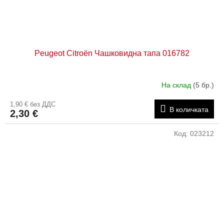
Peugeot Citroën Чашковидна тапа 016782
На склад
(5 бр.)
1,90 € без ДДС
В количката
2,30 €
Код:
023212