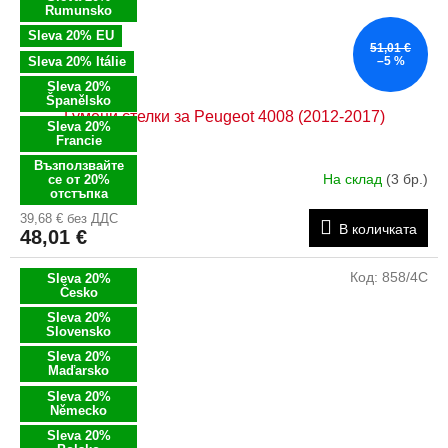
Rumunsko
Sleva 20% EU
51,01 €
Sleva 20% Itálie
–5 %
Sleva 20%
Španělsko
Гумени стелки за Peugeot 4008 (2012-2017)
Sleva 20%
Francie
Възползвайте
На склад
(3 бр.)
се от 20%
отстъпка
39,68 € без ДДС
В количката
48,01 €
Код:
858/4C
Sleva 20%
Česko
Sleva 20%
Slovensko
Sleva 20%
Maďarsko
Sleva 20%
Německo
Sleva 20%