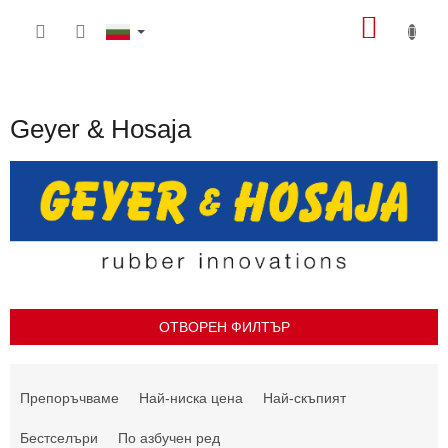
Преминаване
КОЛИ
към
съдържанието
ЗА
ПАЗА
Geyer & Hosaja
ОТВОРЕН ФИЛТЪР
С
о
Препоръчваме
Най-ниска цена
Най-скъпият
р
т
Бестселъри
По азбучен ред