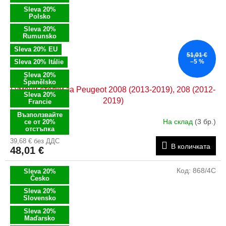
Sleva 20%
Polsko
Sleva 20%
Rumunsko
Sleva 20% EU
51,01 €
Sleva 20% Itálie
–5 %
Sleva 20%
Španělsko
Гумени стелки за Peugeot 2008 (2013-2019), 208 (2012-
Sleva 20%
2019)
Francie
Възползвайте
На склад
(3 бр.)
се от 20%
отстъпка
39,68 € без ДДС
В количката
48,01 €
Код:
868/4C
Sleva 20%
Česko
Sleva 20%
Slovensko
Sleva 20%
Maďarsko