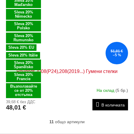
Sleva 20%
Maďarsko
Sleva 20%
Německo
Sleva 20%
Polsko
Sleva 20%
Rumunsko
Sleva 20% EU
51,01 €
Sleva 20% Itálie
–5 %
Sleva 20%
Španělsko
Peugeot 2008(P24),208(2019...) Гумени стелки
Sleva 20%
Francie
Възползвайте
На склад
(5 бр.)
се от 20%
отстъпка
39,68 € без ДДС
В количката
48,01 €
11
общо артикули
К
о