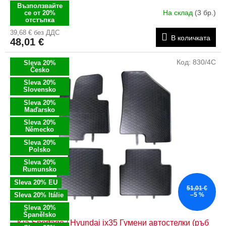
Възползвайте
На склад
(3 бр.)
се от 20%
отстъпка
39,68 € без ДДС
В количката
48,01 €
Код:
830/4C
Sleva 20%
Česko
Sleva 20%
Slovensko
Sleva 20%
Maďarsko
Sleva 20%
Německo
Sleva 20%
Polsko
Sleva 20%
Rumunsko
Sleva 20% EU
51,01 €
Sleva 20% Itálie
–5 %
Sleva 20%
Španělsko
Kia Sportage / Hyundai ix35 Гумени автостелки (ръб