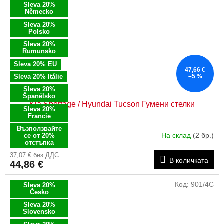
Sleva 20%
Německo
Sleva 20%
Polsko
Sleva 20%
Rumunsko
Sleva 20% EU
47,66 €
Sleva 20% Itálie
–5 %
Sleva 20%
Španělsko
Kia Sportage / Hyundai Tucson Гумени стелки
Sleva 20%
Francie
Възползвайте
На склад
(2 бр.)
се от 20%
отстъпка
37,07 € без ДДС
В количката
44,86 €
Код:
901/4C
Sleva 20%
Česko
Sleva 20%
Slovensko