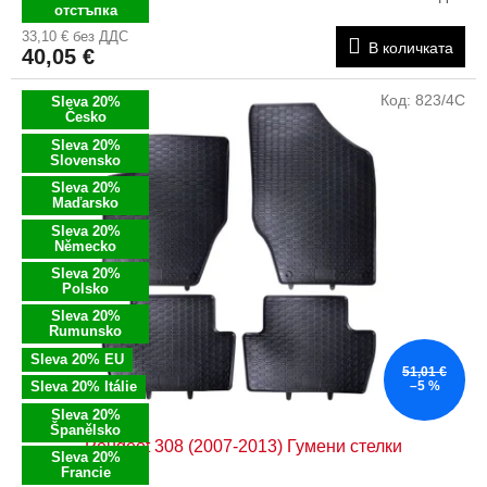
отстъпка
33,10 € без ДДС
В количката
40,05 €
Код:
823/4C
Sleva 20%
Česko
Sleva 20%
Slovensko
Sleva 20%
Maďarsko
Sleva 20%
Německo
Sleva 20%
Polsko
Sleva 20%
Rumunsko
Sleva 20% EU
51,01 €
Sleva 20% Itálie
–5 %
Sleva 20%
Španělsko
Peugeot 308 (2007-2013) Гумени стелки
Sleva 20%
Francie