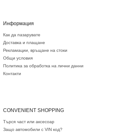
н
Ф
т
у
р
т
о
е
Информация
л
р
н
Как да пазарувате
и
е
Доставка и плащане
л
Рекламации, връщане на стоки
е
Общи условия
м
Политика за обработка на лични данни
е
н
Контакти
т
и
з
а
и
з
CONVENIENT SHOPPING
б
р
Търся част или аксесоар
о
Защо автомобили с VIN код?
я
в