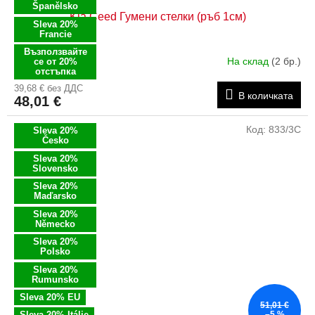
Španělsko
Kia Ceed Гумени стелки (ръб 1см)
Sleva 20%
Francie
Възползвайте
На склад
(2 бр.)
се от 20%
отстъпка
39,68 € без ДДС
В количката
48,01 €
Код:
833/3C
Sleva 20%
Česko
Sleva 20%
Slovensko
Sleva 20%
Maďarsko
Sleva 20%
Německo
Sleva 20%
Polsko
Sleva 20%
Rumunsko
Sleva 20% EU
51,01 €
Sleva 20% Itálie
–5 %