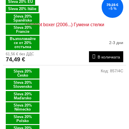
Sleva 20% EU
79,15 €
Sleva 20% Itálie
–5 %
Sleva 20%
Španělsko
Peugeot boxer (2006...) Гумени стелки
Sleva 20%
Francie
Възползвайте
2-3 дни
се от 20%
отстъпка
61,56 € без ДДС
В количката
74,49 €
Код:
857/4C
Sleva 20%
Česko
Sleva 20%
Slovensko
Sleva 20%
Maďarsko
Sleva 20%
Německo
Sleva 20%
Polsko
Sleva 20%