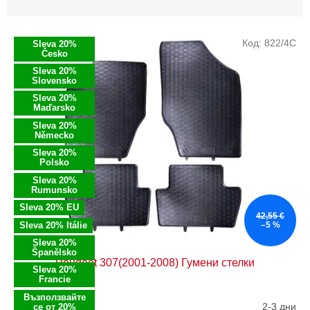
и
р
С
а
Код:
822/4C
Sleva 20%
п
н
Česko
и
е
Sleva 20%
с
Slovensko
н
ъ
Sleva 20%
а
Maďarsko
к
п
н
Sleva 20%
р
Německo
а
о
Sleva 20%
п
д
Polsko
р
у
Sleva 20%
о
к
Rumunsko
д
т
Sleva 20% EU
42,55 €
у
и
Sleva 20% Itálie
–5 %
к
Sleva 20%
т
Španělsko
Peugeot 307(2001-2008) Гумени стелки
и
Sleva 20%
т
Francie
е
Възползвайте
2-3 дни
се от 20%