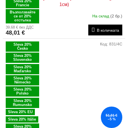
Sleva 20%
1см)
Francie
Възползвайте
На склад
(2 бр.)
се от 20%
отстъпка
39,68 € без ДДС
В количката
48,01 €
Код:
831/4C
Sleva 20%
Česko
Sleva 20%
Slovensko
Sleva 20%
Maďarsko
Sleva 20%
Německo
Sleva 20%
Polsko
Sleva 20%
Rumunsko
Sleva 20% EU
51,01 €
Sleva 20% Itálie
–5 %
Sleva 20%