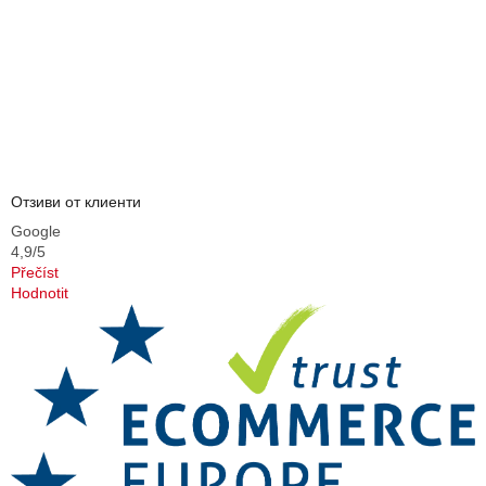
а
н
е
Отзиви от клиенти
Google
4,9/5
Přečíst
Hodnotit