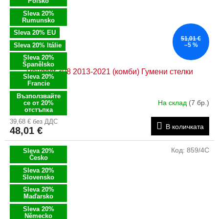
Polsko
Sleva 20%
Rumunsko
Sleva 20% EU
51,01 €
Sleva 20% Itálie
–5 %
Sleva 20%
Španělsko
Peugeot 308 2013-2021 (комби) Гумени стелки
Sleva 20%
Francie
Възползвайте
На склад
(7 бр.)
се от 20%
отстъпка
39,68 € без ДДС
В количката
48,01 €
Код:
859/4C
Sleva 20%
Česko
Sleva 20%
Slovensko
Sleva 20%
Maďarsko
Sleva 20%
Německo