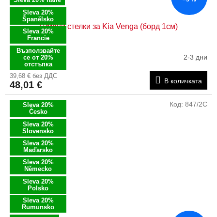
Sleva 20%
Španělsko
Гумени стелки за Kia Venga (борд 1см)
Sleva 20%
Francie
Възползвайте
2-3 дни
се от 20%
отстъпка
39,68 € без ДДС
В количката
48,01 €
Код:
847/2C
Sleva 20%
Česko
Sleva 20%
Slovensko
Sleva 20%
Maďarsko
Sleva 20%
Německo
Sleva 20%
Polsko
Sleva 20%
Rumunsko