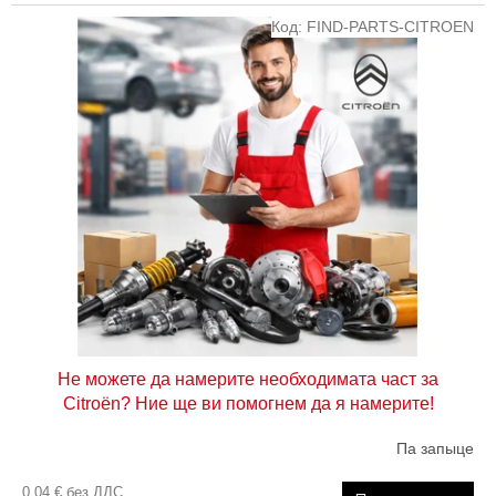
Код:
FIND-PARTS-CITROEN
Не можете да намерите необходимата част за
Citroën? Ние ще ви помогнем да я намерите!
Па запыце
0,04 € без ДДС