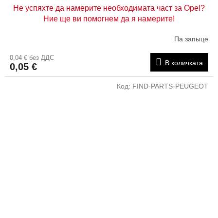
Не успяхте да намерите необходимата част за Opel?
Ние ще ви помогнем да я намерите!
Па запыце
0,04 € без ДДС
В количката
0,05 €
Код:
FIND-PARTS-PEUGEOT