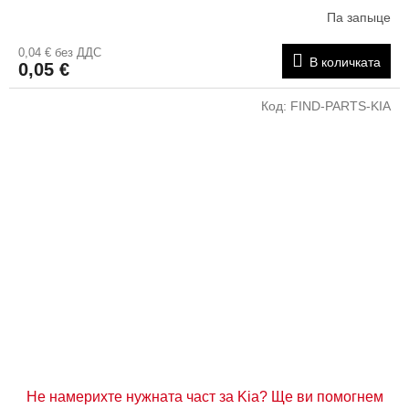
Па запыце
0,04 € без ДДС
В количката
0,05 €
Код:
FIND-PARTS-KIA
Не намерихте нужната част за Kia? Ще ви помогнем