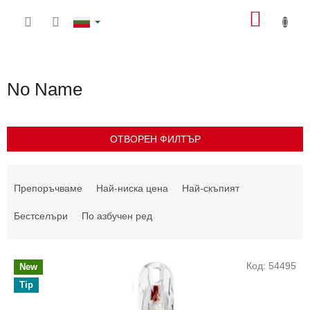
Преминаване
КОЛИ
към
съдържанието
ЗА
ПАЗА
No Name
ОТВОРЕН ФИЛТЪР
С
о
Препоръчваме
Най-ниска цена
Най-скъпият
р
т
Бестселъри
По азбучен ред
и
р
С
а
Код:
54495
New
п
н
Tip
и
е
с
н