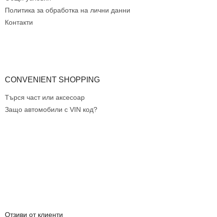
м
Политика за обработка на лични данни
е
н
Контакти
т
и
з
а
и
з
CONVENIENT SHOPPING
б
р
Търся част или аксесоар
о
Защо автомобили с VIN код?
я
в
а
н
е
Отзиви от клиенти