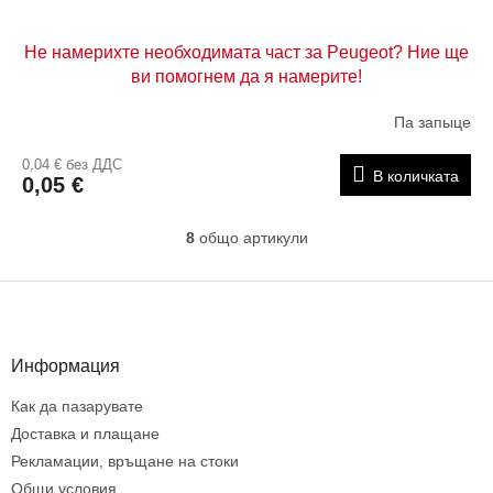
Не намерихте необходимата част за Peugeot? Ние ще
ви помогнем да я намерите!
Па запыце
0,04 € без ДДС
В количката
0,05 €
8
общо артикули
К
о
н
Ф
т
у
р
т
о
е
Информация
л
р
н
Как да пазарувате
и
е
Доставка и плащане
л
Рекламации, връщане на стоки
е
Общи условия