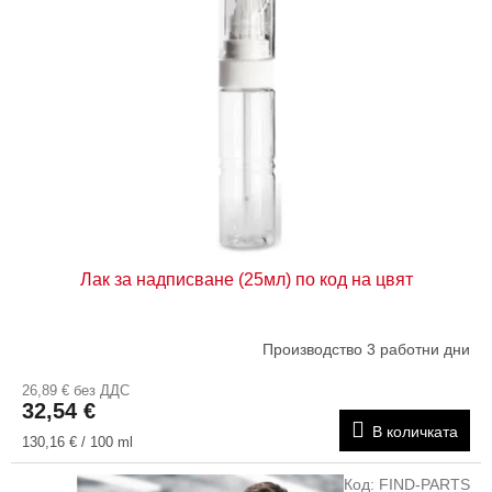
ъ
а
к
п
н
р
а
о
п
д
р
у
о
к
д
т
у
и
к
т
Лак за надписване (25мл) по код на цвят
и
т
е
Производство 3 работни дни
26,89 € без ДДС
32,54 €
В количката
Измерване
130,16 € / 100 ml
на
цената:
Код:
FIND-PARTS