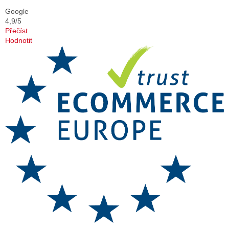
Google
4,9/5
Přečíst
Hodnotit