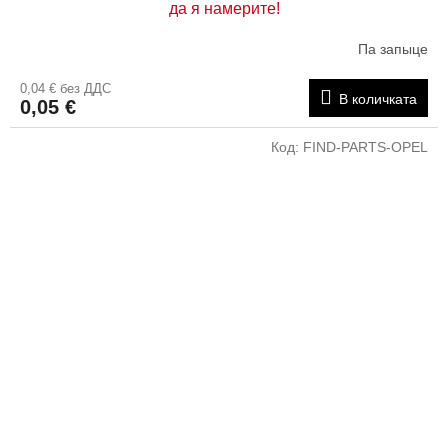
да я намерите!
Па запыце
0,04 € без ДДС
В количката
0,05 €
Код:
FIND-PARTS-OPEL