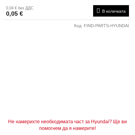
0,04 € без ДДС
В количката
0,05 €
Код:
FIND-PARTS-HYUNDAI
Не намерихте необходимата част за Hyundai? Ще ви
помогнем да я намерите!