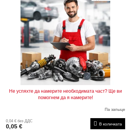
Не успяхте да намерите необходимата част? Ще ви
помогнем да я намерите!
Па запыце
0,04 € без ДДС
В количката
0,05 €