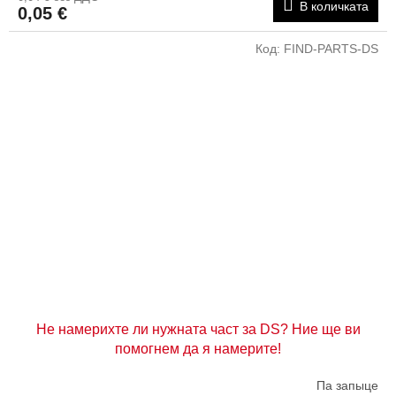
В количката
0,05 €
Код:
FIND-PARTS-DS
Не намерихте ли нужната част за DS? Ние ще ви
помогнем да я намерите!
Па запыце