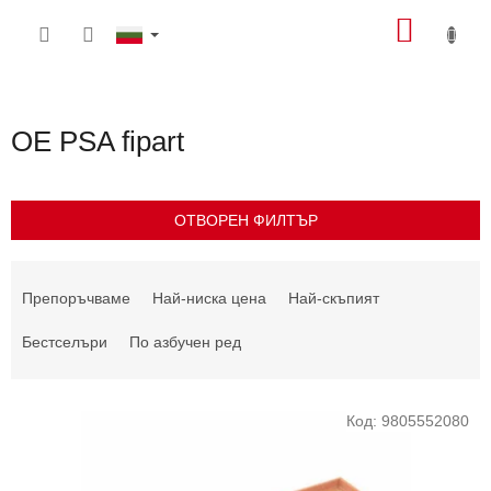
Преминаване
КОЛИ
към
съдържанието
ЗА
ПАЗА
OE PSA fipart
ОТВОРЕН ФИЛТЪР
С
о
Препоръчваме
Най-ниска цена
Най-скъпият
р
т
Бестселъри
По азбучен ред
и
р
С
а
Код:
9805552080
п
н
и
е
с
н