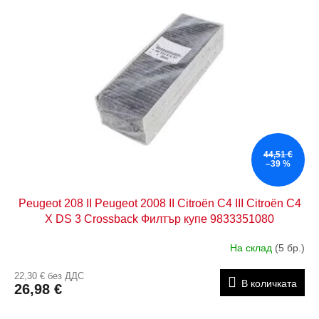
44,51 €
–39 %
Peugeot 208 II Peugeot 2008 II Citroën C4 III Citroën C4
X DS 3 Crossback Филтър купе 9833351080
На склад
(5 бр.)
22,30 € без ДДС
В количката
26,98 €