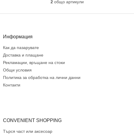
2
общо артикули
К
о
н
Ф
т
у
р
т
о
е
Информация
л
р
н
Как да пазарувате
и
е
Доставка и плащане
л
Рекламации, връщане на стоки
е
Общи условия
м
Политика за обработка на лични данни
е
н
Контакти
т
и
з
а
и
з
CONVENIENT SHOPPING
б
р
Търся част или аксесоар