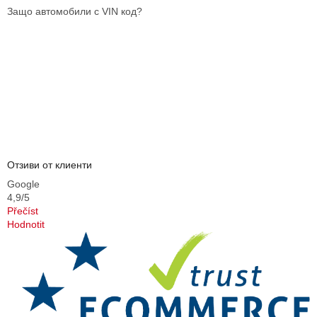
о
Защо автомобили с VIN код?
я
в
а
н
е
Отзиви от клиенти
Google
4,9/5
Přečíst
Hodnotit