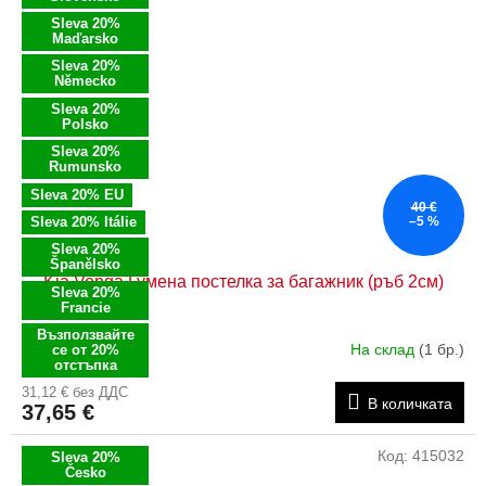
Sleva 20%
Maďarsko
Sleva 20%
Německo
Sleva 20%
Polsko
Sleva 20%
Rumunsko
Sleva 20% EU
40 €
Sleva 20% Itálie
–5 %
Sleva 20%
Španělsko
Kia Venga Гумена постелка за багажник (ръб 2см)
Sleva 20%
Francie
Възползвайте
На склад
(1 бр.)
се от 20%
отстъпка
31,12 € без ДДС
В количката
37,65 €
Код:
415032
Sleva 20%
Česko