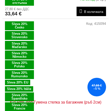
отстъпка
27,80 € без ДДС
В количката
33,64 €
Код:
415094
Sleva 20%
Česko
Sleva 20%
Slovensko
Sleva 20%
Maďarsko
Sleva 20%
Německo
Sleva 20%
Polsko
Sleva 20%
Rumunsko
Sleva 20% EU
47,66 €
Sleva 20% Itálie
–5 %
Sleva 20%
Španělsko
Kia ProCeed Гумена стелка за багажник (ръб 2см)
Sleva 20%
Francie