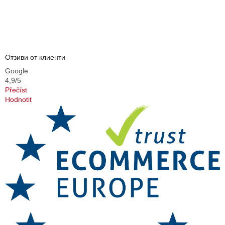
Отзиви от клиенти
Google
4,9/5
Přečíst
Hodnotit