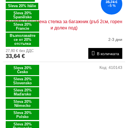
35,74 €
Sleva 20% Itálie
–5 %
Sleva 20%
Španělsko
Hyundai i20 Гумена стелка за багажник (ръб 2см, горен
Sleva 20%
и долен под)
Francie
Възползвайте
2-3 дни
се от 20%
отстъпка
27,80 € без ДДС
В количката
33,64 €
Код:
410143
Sleva 20%
Česko
Sleva 20%
Slovensko
Sleva 20%
Maďarsko
Sleva 20%
Německo
Sleva 20%
Polsko
Sleva 20%