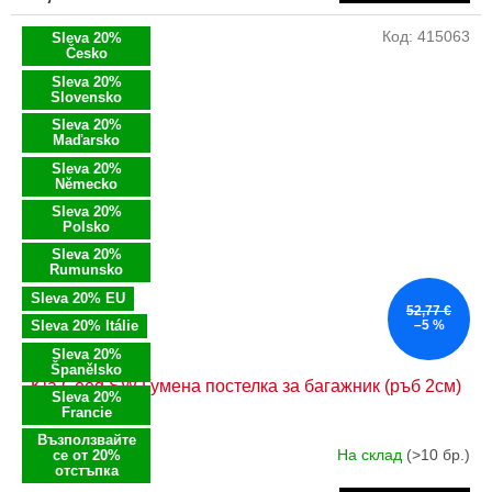
Код:
415063
Sleva 20%
Česko
Sleva 20%
Slovensko
Sleva 20%
Maďarsko
Sleva 20%
Německo
Sleva 20%
Polsko
Sleva 20%
Rumunsko
Sleva 20% EU
52,77 €
Sleva 20% Itálie
–5 %
Sleva 20%
Španělsko
Kia Ceed SW Гумена постелка за багажник (ръб 2см)
Sleva 20%
Francie
Възползвайте
На склад
(>10 бр.)
се от 20%
отстъпка