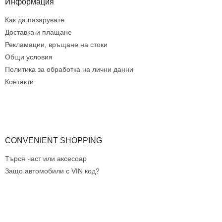
е
Информация
е
р
л
Как да пазарувате
е
Доставка и плащане
м
е
Рекламации, връщане на стоки
н
Общи условия
т
Политика за обработка на лични данни
и
з
Контакти
а
и
з
б
р
о
CONVENIENT SHOPPING
я
в
Търся част или аксесоар
а
Защо автомобили с VIN код?
н
е