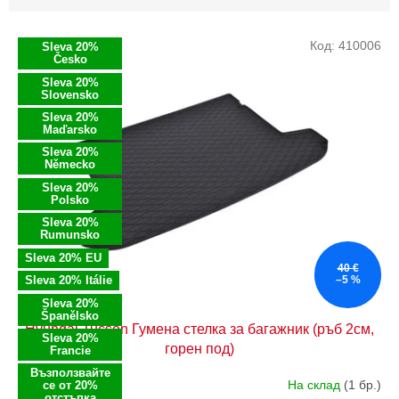
и
р
С
а
Код:
410006
Sleva 20%
п
н
Česko
и
е
Sleva 20%
с
Slovensko
н
ъ
Sleva 20%
а
Maďarsko
к
п
н
Sleva 20%
р
Německo
а
о
Sleva 20%
п
д
Polsko
р
у
Sleva 20%
о
к
Rumunsko
д
т
Sleva 20% EU
40 €
у
и
Sleva 20% Itálie
–5 %
к
Sleva 20%
т
Španělsko
Hyundai Tucson Гумена стелка за багажник (ръб 2см,
и
Sleva 20%
горен под)
т
Francie
е
Възползвайте
На склад
(1 бр.)
се от 20%
отстъпка