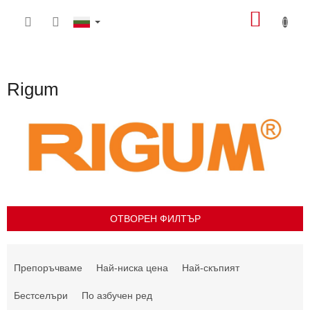
Преминаване
КОЛИ
към
съдържанието
ЗА
ПАЗА
Rigum
ОТВОРЕН ФИЛТЪР
С
о
Препоръчваме
Най-ниска цена
Най-скъпият
р
т
Бестселъри
По азбучен ред