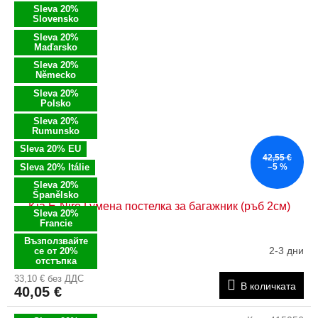
Sleva 20%
Slovensko
Sleva 20%
Maďarsko
Sleva 20%
Německo
Sleva 20%
Polsko
Sleva 20%
Rumunsko
Sleva 20% EU
42,55 €
Sleva 20% Itálie
–5 %
Sleva 20%
Španělsko
Kia E-Niro Гумена постелка за багажник (ръб 2см)
Sleva 20%
Francie
Възползвайте
2-3 дни
се от 20%
отстъпка
33,10 € без ДДС
В количката
40,05 €