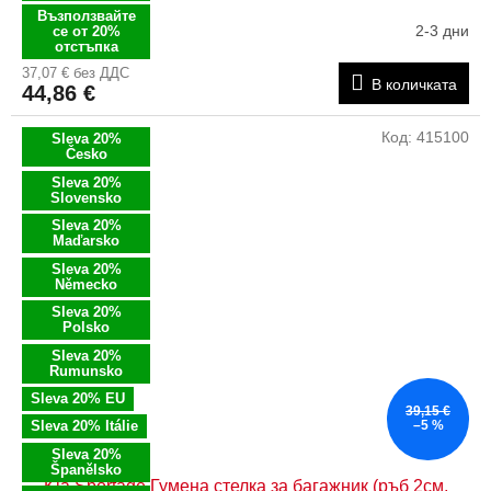
Възползвайте
2-3 дни
се от 20%
отстъпка
37,07 € без ДДС
В количката
44,86 €
Код:
415100
Sleva 20%
Česko
Sleva 20%
Slovensko
Sleva 20%
Maďarsko
Sleva 20%
Německo
Sleva 20%
Polsko
Sleva 20%
Rumunsko
Sleva 20% EU
39,15 €
Sleva 20% Itálie
–5 %
Sleva 20%
Španělsko
Kia Sportage Гумена стелка за багажник (ръб 2см,