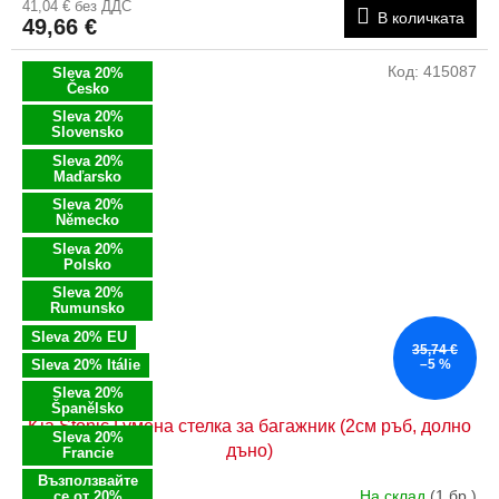
41,04 € без ДДС
В количката
49,66 €
Код:
415087
Sleva 20%
Česko
Sleva 20%
Slovensko
Sleva 20%
Maďarsko
Sleva 20%
Německo
Sleva 20%
Polsko
Sleva 20%
Rumunsko
Sleva 20% EU
35,74 €
Sleva 20% Itálie
–5 %
Sleva 20%
Španělsko
Kia Stonic Гумена стелка за багажник (2см ръб, долно
Sleva 20%
дъно)
Francie
Възползвайте
На склад
(1 бр.)
се от 20%