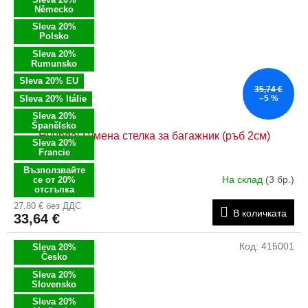
Německo
Sleva 20%
Polsko
Sleva 20%
Rumunsko
Sleva 20% EU
35,74 €
Sleva 20% Itálie
–5 %
Sleva 20%
Španělsko
Hyundai Гумена стелка за багажник (ръб 2см)
Sleva 20%
Francie
Възползвайте
На склад
(3 бр.)
се от 20%
отстъпка
27,80 € без ДДС
В количката
33,64 €
Код:
415001
Sleva 20%
Česko
Sleva 20%
Slovensko
Sleva 20%