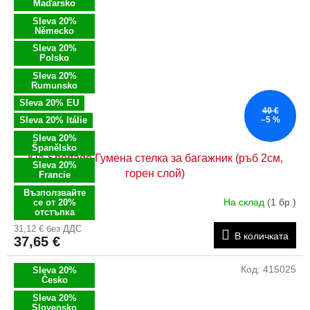
Maďarsko
Sleva 20%
Německo
Sleva 20%
Polsko
Sleva 20%
Rumunsko
Sleva 20% EU
40 €
Sleva 20% Itálie
–5 %
Sleva 20%
Španělsko
Kia Sportage Гумена стелка за багажник (ръб 2см,
Sleva 20%
горен слой)
Francie
Възползвайте
На склад
(1 бр.)
се от 20%
отстъпка
31,12 € без ДДС
В количката
37,65 €
Код:
415025
Sleva 20%
Česko
Sleva 20%
Slovensko