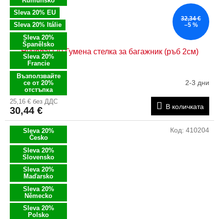
Rumunsko
Sleva 20% EU
32,34 €
Sleva 20% Itálie
–5 %
Sleva 20%
Španělsko
Hyundai i20 Гумена стелка за багажник (ръб 2см)
Sleva 20%
Francie
Възползвайте
2-3 дни
се от 20%
отстъпка
25,16 € без ДДС
В количката
30,44 €
Код:
410204
Sleva 20%
Česko
Sleva 20%
Slovensko
Sleva 20%
Maďarsko
Sleva 20%
Německo
Sleva 20%
Polsko