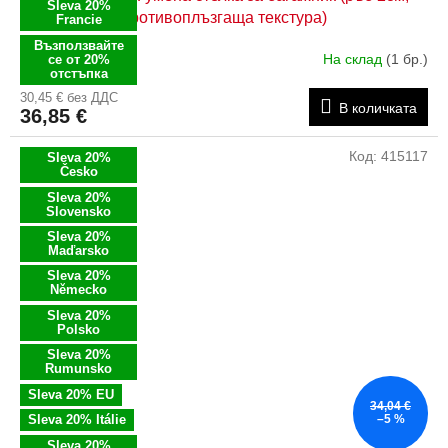
Sleva 20%
противоплъзгаща текстура)
Francie
Възползвайте
На склад
(1 бр.)
се от 20%
отстъпка
30,45 € без ДДС
В количката
36,85 €
Код:
415117
Sleva 20%
Česko
Sleva 20%
Slovensko
Sleva 20%
Maďarsko
Sleva 20%
Německo
Sleva 20%
Polsko
Sleva 20%
Rumunsko
Sleva 20% EU
34,04 €
Sleva 20% Itálie
–5 %
Sleva 20%