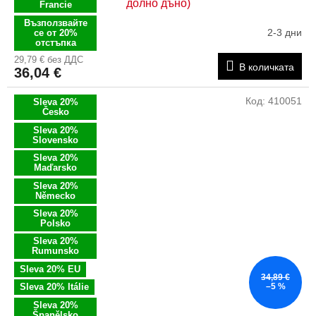
долно дъно)
Francie
Възползвайте
2-3 дни
се от 20%
отстъпка
29,79 € без ДДС
В количката
36,04 €
Код:
410051
Sleva 20%
Česko
Sleva 20%
Slovensko
Sleva 20%
Maďarsko
Sleva 20%
Německo
Sleva 20%
Polsko
Sleva 20%
Rumunsko
Sleva 20% EU
34,89 €
Sleva 20% Itálie
–5 %
Sleva 20%
Španělsko