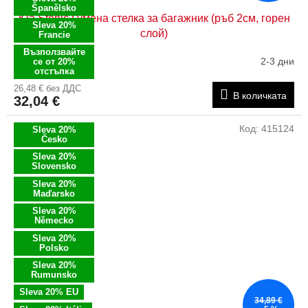
Španělsko
Kia Stonic Гумена стелка за багажник (ръб 2см, горен
Sleva 20%
слой)
Francie
Възползвайте
2-3 дни
се от 20%
отстъпка
26,48 € без ДДС
В количката
32,04 €
Код:
415124
Sleva 20%
Česko
Sleva 20%
Slovensko
Sleva 20%
Maďarsko
Sleva 20%
Německo
Sleva 20%
Polsko
Sleva 20%
Rumunsko
Sleva 20% EU
34,89 €