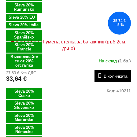
Sleva 20%
Rumunsko
Sleva 20% EU
35,74 €
Sleva 20% Itálie
–5 %
Sleva 20%
Španělsko
Hyundai Kona Гумена стелка за багажник (ръб 2см,
Sleva 20%
дъно)
Francie
Възползвайте
На склад
(1 бр.)
се от 20%
отстъпка
27,80 € без ДДС
В количката
33,64 €
Код:
410211
Sleva 20%
Česko
Sleva 20%
Slovensko
Sleva 20%
Maďarsko
Sleva 20%
Německo