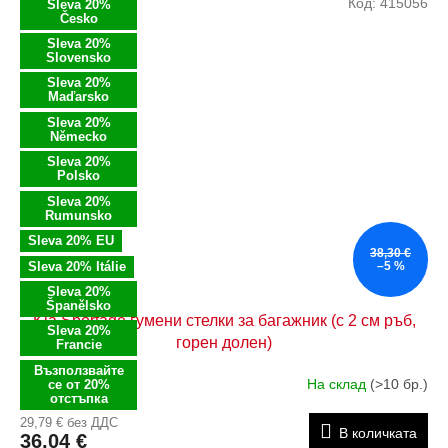
Код:
415056
Sleva 20%
Česko
Sleva 20%
Slovensko
Sleva 20%
Maďarsko
Sleva 20%
Německo
Sleva 20%
Polsko
Sleva 20%
Rumunsko
Sleva 20% EU
38,30 €
Sleva 20% Itálie
–5 %
Sleva 20%
Španělsko
Kia Sportage гумени стелки за багажник (с 2 см ръб,
Sleva 20%
горен долен)
Francie
Възползвайте
На склад
(>10 бр.)
се от 20%
отстъпка
29,79 € без ДДС
В количката
36,04 €