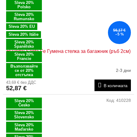
Sleva 20%
Polsko
Sleva 20%
Rumunsko
Sleva 20% EU
56,17 €
Sleva 20% Itálie
–5 %
Sleva 20%
Španělsko
Hyundai Santa Fe Гумена стелка за багажник (ръб 2см)
Sleva 20%
Francie
Възползвайте
2-3 дни
се от 20%
отстъпка
43,69 € без ДДС
В количката
52,87 €
Код:
410228
Sleva 20%
Česko
Sleva 20%
Slovensko
Sleva 20%
Maďarsko
Sleva 20%