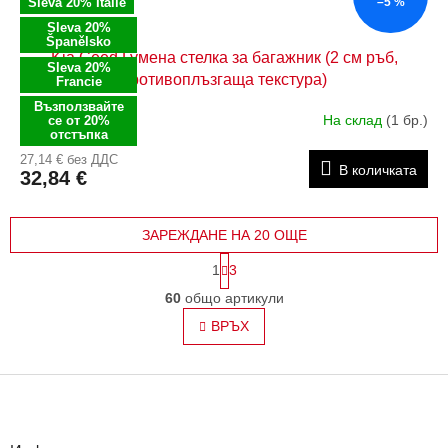
Sleva 20% Itálie
–5 %
Sleva 20%
Španělsko
Kia Ceed Гумена стелка за багажник (2 см ръб,
Sleva 20%
противоплъзгаща текстура)
Francie
Възползвайте
На склад
(1 бр.)
се от 20%
отстъпка
27,14 € без ДДС
В количката
32,84 €
ЗАРЕЖДАНЕ НА 20 ОЩЕ
П
1
3
а
К
г
60
общо артикули
о
и
н
ВРЪХ
н
т
а
ц
р
и
Ф
о
я
л
у
н
т
и