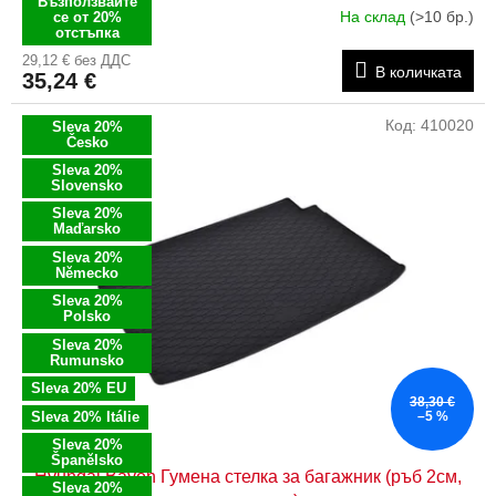
Възползвайте
На склад
(>10 бр.)
се от 20%
отстъпка
29,12 € без ДДС
В количката
35,24 €
Код:
410020
Sleva 20%
Česko
Sleva 20%
Slovensko
Sleva 20%
Maďarsko
Sleva 20%
Německo
Sleva 20%
Polsko
Sleva 20%
Rumunsko
Sleva 20% EU
38,30 €
Sleva 20% Itálie
–5 %
Sleva 20%
Španělsko
Hyundai Bayon Гумена стелка за багажник (ръб 2см,
Sleva 20%