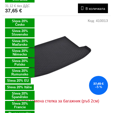
31,12 € без ДДС
В количката
37,65 €
Код:
410013
Sleva 20%
Česko
Sleva 20%
Slovensko
Sleva 20%
Maďarsko
Sleva 20%
Německo
Sleva 20%
Polsko
Sleva 20%
Rumunsko
Sleva 20% EU
37,45 €
Sleva 20% Itálie
–5 %
Sleva 20%
Španělsko
Hyundai Гумена стелка за багажник (ръб 2см)
Sleva 20%
Francie