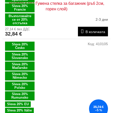
Hyundai Kona Гумена стелка за багажник (ръб 2см,
Sleva 20%
горен слой)
Francie
Възползвайте
2-3 дни
се от 20%
отстъпка
27,14 € без ДДС
В количката
32,84 €
Код:
410105
Sleva 20%
Česko
Sleva 20%
Slovensko
Sleva 20%
Maďarsko
Sleva 20%
Německo
Sleva 20%
Polsko
Sleva 20%
Rumunsko
Sleva 20% EU
35,74 €
Sleva 20% Itálie
–5 %