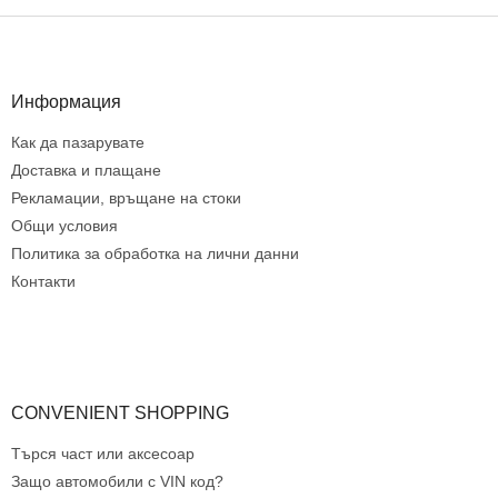
о
н
Ф
т
у
р
т
о
е
Информация
л
р
н
Как да пазарувате
и
е
Доставка и плащане
л
Рекламации, връщане на стоки
е
Общи условия
м
Политика за обработка на лични данни
е
н
Контакти
т
и
з
а
и
з
CONVENIENT SHOPPING
б
р
Търся част или аксесоар
о
Защо автомобили с VIN код?
я