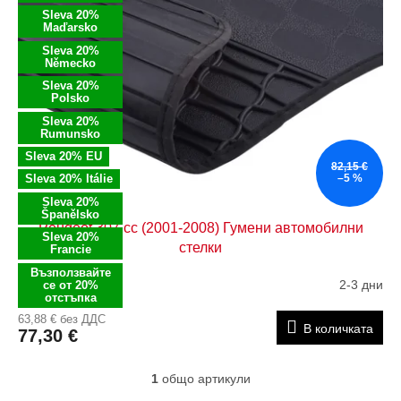
ъ
Sleva 20%
а
Maďarsko
к
п
н
Sleva 20%
р
Německo
а
о
Sleva 20%
п
д
Polsko
р
у
Sleva 20%
о
к
Rumunsko
д
т
Sleva 20% EU
82,15 €
у
и
Sleva 20% Itálie
–5 %
к
Sleva 20%
т
Španělsko
Peugeot 307 cc (2001-2008) Гумени автомобилни
и
Sleva 20%
стелки
т
Francie
е
Възползвайте
2-3 дни
се от 20%
отстъпка
63,88 € без ДДС
В количката
77,30 €
1
общо артикули
К