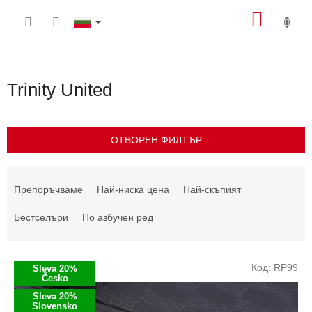
Преминаване
КОЛИ
към
съдържанието
ЗА
ПАЗА
Trinity United
ОТВОРЕН ФИЛТЪР
С
о
Препоръчваме
Най-ниска цена
Най-скъпият
р
т
Бестселъри
По азбучен ред
и
р
С
а
Код:
RP99
Sleva 20%
п
н
Česko
и
е
Sleva 20%
с
Slovensko
н