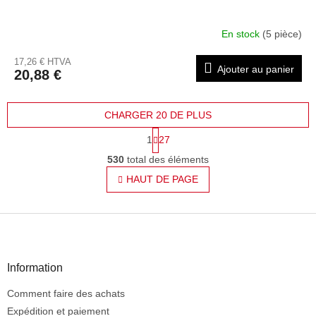
En stock
(5 pièce)
17,26 € HTVA
Ajouter au panier
20,88 €
CHARGER 20 DE PLUS
P
1
27
a
C
g
530
total des éléments
o
i
n
HAUT DE PAGE
n
t
a
t
r
i
P
ô
o
l
i
n
e
e
d
d
Information
e
d
s
Comment faire des achats
e
l
p
Expédition et paiement
i