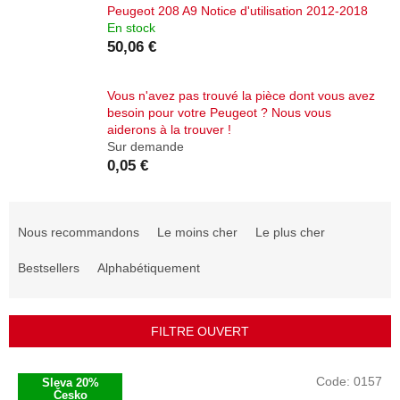
Peugeot 208 A9 Notice d'utilisation 2012-2018
En stock
50,06 €
Vous n'avez pas trouvé la pièce dont vous avez
besoin pour votre Peugeot ? Nous vous
aiderons à la trouver !
Sur demande
0,05 €
T
r
Nous recommandons
Le moins cher
Le plus cher
i
d
Bestsellers
Alphabétiquement
e
s
p
FILTRE OUVERT
r
o
L
Code:
0157
Sleva 20%
d
i
Česko