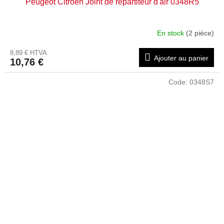
Peugeot Citroën Joint de répartiteur d'air 0348R5
En stock
(2 pièce)
8,89 € HTVA
Ajouter au panier
10,76 €
Code:
0348S7