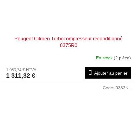
Peugeot Citroën Turbocompresseur reconditionné
0375R0
En stock
(2 pièce)
1 083,74 € HTVA
Ajouter au panier
1 311,32 €
Code:
0382NL