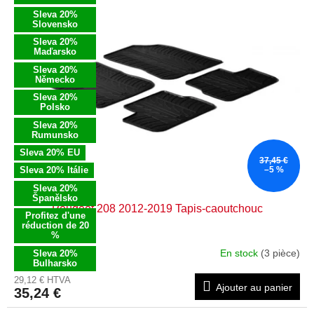
u
s
Sleva 20%
i
t
Slovensko
t
e
Sleva 20%
s
Maďarsko
d
e
Sleva 20%
Německo
s
Sleva 20%
p
Polsko
r
Sleva 20%
o
Rumunsko
d
Sleva 20% EU
37,45 €
u
Sleva 20% Itálie
–5 %
i
Sleva 20%
t
Španělsko
Peugeot 208 2012-2019 Tapis-caoutchouc
s
Profitez d'une
réduction de 20
%
En stock
(3 pièce)
Sleva 20%
Bulharsko
29,12 € HTVA
Ajouter au panier
35,24 €