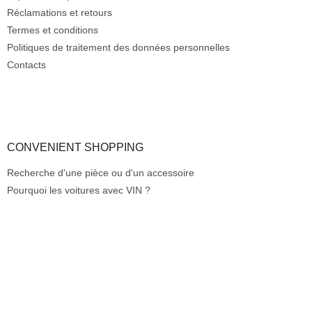
s
a
Réclamations et retours
t
g
Termes et conditions
e
e
Politiques de traitement des données personnelles
s
Contacts
CONVENIENT SHOPPING
Recherche d'une pièce ou d'un accessoire
Pourquoi les voitures avec VIN ?