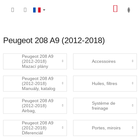
Aller
PANIE
au
contenu
D'ACH
Peugeot 208 A9 (2012-2018)
Peugeot 208 A9
(2012-2018)
Accessoires
Mazací plány
Peugeot 208 A9
(2012-2018)
Huiles, filtres
Manuály, katalog
dílů
Peugeot 208 A9
Système de
(2012-2018)
freinage
Airbag,
bezpečnostní
pásy
Peugeot 208 A9
(2012-2018)
Portes, miroirs
Diferenciál