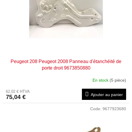
e
s
p
r
o
d
u
i
t
Peugeot 208 Peugeot 2008 Panneau d'étanchéité de
s
porte droit 9673850880
En stock
(5 pièce)
62,02 € HTVA
Ajouter au panier
75,04 €
Code:
9677923680