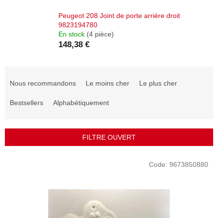
Peugeot 208 Joint de porte arrière droit
9823194780
En stock
(4 pièce)
148,38 €
T
r
Nous recommandons
Le moins cher
Le plus cher
i
d
Bestsellers
Alphabétiquement
e
s
p
FILTRE OUVERT
r
o
L
Code:
9673850880
d
i
u
s
i
t
t
e
s
d