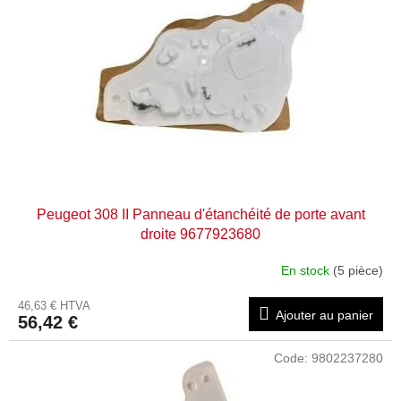
Peugeot 308 II Panneau d'étanchéité de porte avant
droite 9677923680
En stock
(5 pièce)
46,63 € HTVA
Ajouter au panier
56,42 €
Code:
9802237280