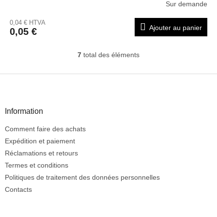
Sur demande
0,04 € HTVA
Ajouter au panier
0,05 €
7
total des éléments
C
o
n
P
t
i
r
e
ô
d
Information
l
d
e
Comment faire des achats
e
d
e
p
Expédition et paiement
s
a
Réclamations et retours
l
g
Termes et conditions
i
e
Politiques de traitement des données personnelles
s
t
Contacts
e
s