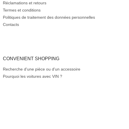
s
a
Réclamations et retours
t
g
Termes et conditions
e
e
Politiques de traitement des données personnelles
s
Contacts
CONVENIENT SHOPPING
Recherche d'une pièce ou d'un accessoire
Pourquoi les voitures avec VIN ?