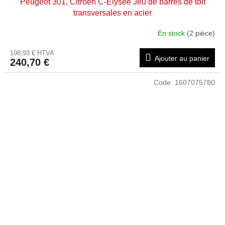
Peugeot 301, Citroën C-Elysée Jeu de barres de toit
transversales en acier
En stock
(2 pièce)
198,93 € HTVA
Ajouter au panier
240,70 €
Code:
1607075780