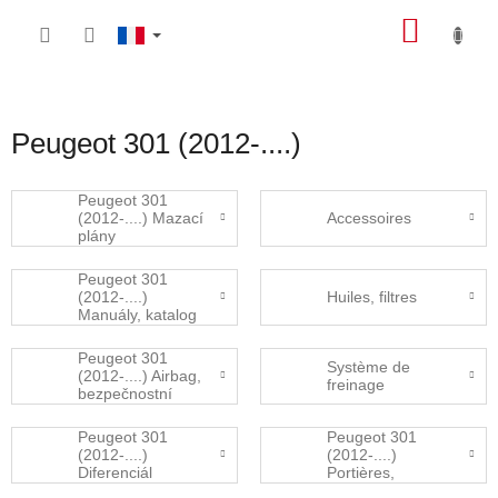
Aller
PANIE
au
contenu
D'ACH
Peugeot 301 (2012-....)
Peugeot 301
(2012-....) Mazací
Accessoires
plány
Peugeot 301
(2012-....)
Huiles, filtres
Manuály, katalog
dílů
Peugeot 301
Système de
(2012-....) Airbag,
freinage
bezpečnostní
pásy
Peugeot 301
Peugeot 301
(2012-....)
(2012-....)
Diferenciál
Portières,
rétroviseurs