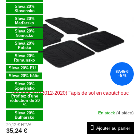
u
s
Sleva 20%
i
t
Slovensko
t
e
Sleva 20%
s
Maďarsko
d
e
Sleva 20%
Německo
s
Sleva 20%
p
Polsko
r
Sleva 20%
o
Rumunsko
d
Sleva 20% EU
37,45 €
u
Sleva 20% Itálie
–5 %
i
Sleva 20%
t
Španělsko
Peugeot 301(2012-2020) Tapis de sol en caoutchouc
s
Profitez d'une
réduction de 20
%
En stock
(4 pièce)
Sleva 20%
Bulharsko
29,12 € HTVA
Ajouter au panier
35,24 €