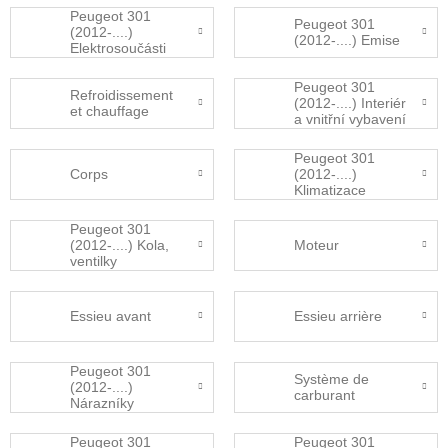
Peugeot 301
Peugeot 301
(2012-....)
(2012-....) Emise
Elektrosoučásti
Peugeot 301
Refroidissement
(2012-....) Interiér
et chauffage
a vnitřní vybavení
Peugeot 301
Corps
(2012-....)
Klimatizace
Peugeot 301
(2012-....) Kola,
Moteur
ventilky
Essieu avant
Essieu arrière
Peugeot 301
Système de
(2012-....)
carburant
Nárazníky
Peugeot 301
Peugeot 301