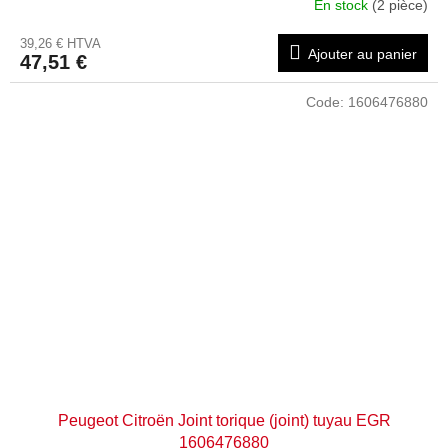
En stock
(2 pièce)
39,26 € HTVA
Ajouter au panier
47,51 €
Code:
1606476880
Peugeot Citroën Joint torique (joint) tuyau EGR
1606476880