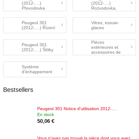
(2012-....)
(2012-....)
Převodovka
Rozvodovka,
přídavná
převodovka
Peugeot 301
Vitres, essuie-
(2012-....) Řízení
glaces
Pièces
Peugeot 301
extérieures et
(2012-....) Štítky
accessoires de
carrosserie
Système
d'échappement
Bestsellers
Peugeot 301 Notice d'utilisation 2012-....
En stock
50,06 €
Vous n'avez pas trouvé la pièce dont vous avez