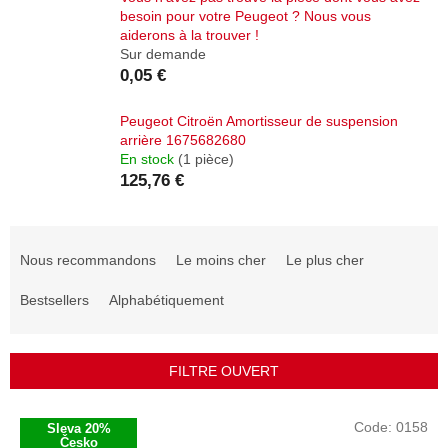
besoin pour votre Peugeot ? Nous vous
aiderons à la trouver !
Sur demande
0,05 €
Peugeot Citroën Amortisseur de suspension
arrière 1675682680
En stock
(1 pièce)
125,76 €
T
r
Nous recommandons
Le moins cher
Le plus cher
i
d
Bestsellers
Alphabétiquement
e
s
p
FILTRE OUVERT
r
o
L
Code:
0158
Sleva 20%
d
i
Česko