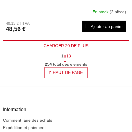
En stock
(2 pièce)
40,13 € HTVA
Ajouter au panier
48,56 €
CHARGER 20 DE PLUS
P
1
13
a
C
g
254
total des éléments
o
i
n
HAUT DE PAGE
n
t
a
t
r
i
P
ô
o
l
i
n
e
e
d
d
Information
e
d
s
Comment faire des achats
e
l
p
Expédition et paiement
i