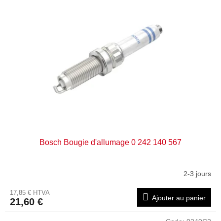
s
i
t
t
e
s
d
e
s
p
r
o
d
u
i
t
Bosch Bougie d'allumage 0 242 140 567
s
2-3 jours
17,85 € HTVA
Ajouter au panier
21,60 €