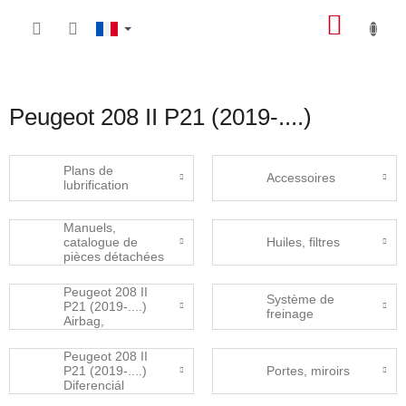
Aller
PANIE
au
contenu
D'ACH
Peugeot 208 II P21 (2019-....)
Plans de
Accessoires
lubrification
Manuels,
catalogue de
Huiles, filtres
pièces détachées
Peugeot 208 II
Système de
P21 (2019-....)
freinage
Airbag,
bezpečnostní
pásy
Peugeot 208 II
P21 (2019-....)
Portes, miroirs
Diferenciál