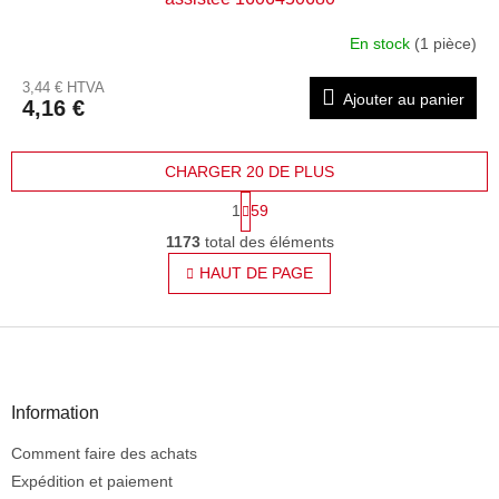
En stock
(1 pièce)
3,44 € HTVA
Ajouter au panier
4,16 €
CHARGER 20 DE PLUS
P
1
59
a
C
g
1173
total des éléments
o
i
n
HAUT DE PAGE
n
t
a
t
r
i
P
ô
o
l
i
n
e
e
d
d
Information
e
d
s
Comment faire des achats
e
l
p
Expédition et paiement
i