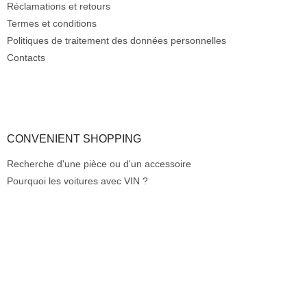
s
a
Réclamations et retours
t
g
Termes et conditions
e
e
Politiques de traitement des données personnelles
s
Contacts
CONVENIENT SHOPPING
Recherche d'une pièce ou d'un accessoire
Pourquoi les voitures avec VIN ?