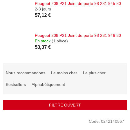
Peugeot 208 P21 Joint de porte 98 231 945 80
2-3 jours
57,12 €
Peugeot 208 P21 Joint de porte 98 231 946 80
En stock
(1 pièce)
53,37 €
T
r
Nous recommandons
Le moins cher
Le plus cher
i
d
Bestsellers
Alphabétiquement
e
s
p
FILTRE OUVERT
r
o
L
Code:
0242140567
d
i
u