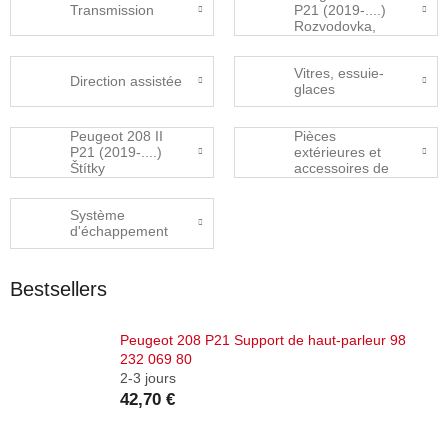
Transmission
P21 (2019-....)
Rozvodovka,
přídavná
převodovka
Vitres, essuie-
Direction assistée
glaces
Peugeot 208 II
Pièces
P21 (2019-....)
extérieures et
Štítky
accessoires de
carrosserie
Système
d'échappement
Bestsellers
Peugeot 208 P21 Support de haut-parleur 98
232 069 80
2-3 jours
42,70 €