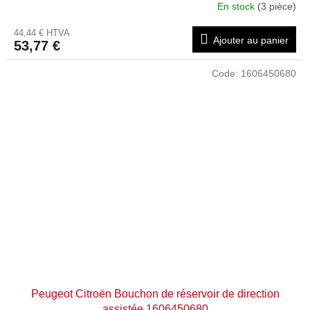
En stock
(3 pièce)
44,44 € HTVA
Ajouter au panier
53,77 €
Code:
1606450680
Peugeot Citroën Bouchon de réservoir de direction
assistée 1606450680