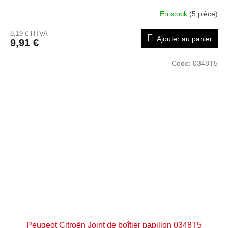
En stock
(5 pièce)
8,19 € HTVA
Ajouter au panier
9,91 €
Code:
0348T5
Peugeot Citroën Joint de boîtier papillon 0348T5