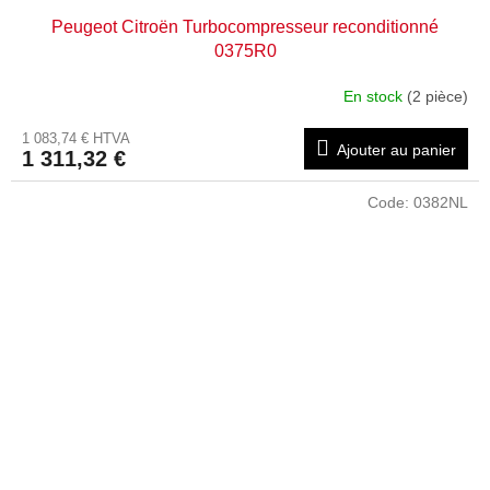
Peugeot Citroën Turbocompresseur reconditionné
0375R0
En stock
(2 pièce)
1 083,74 € HTVA
Ajouter au panier
1 311,32 €
Code:
0382NL