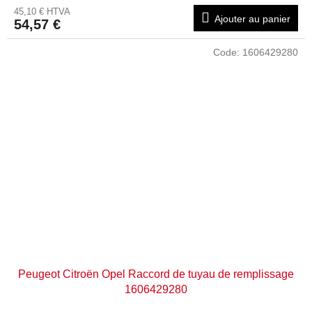
45,10 € HTVA
Ajouter au panier
54,57 €
Code:
1606429280
Peugeot Citroën Opel Raccord de tuyau de remplissage
1606429280