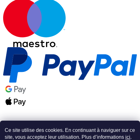
Ce site utilise des cookies. En continuant à naviguer sur ce
site, vous acceptez leur utilisation. Plus d’informations
ici
.
Créé par Shoptet Premium