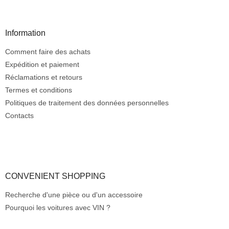
i
e
d
Information
d
Comment faire des achats
e
p
Expédition et paiement
a
Réclamations et retours
g
Termes et conditions
e
Politiques de traitement des données personnelles
Contacts
CONVENIENT SHOPPING
Recherche d'une pièce ou d'un accessoire
Pourquoi les voitures avec VIN ?