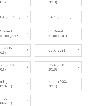
010)
2019)
-C4 (2022-....)
C4 X (2022-....)
4 Grand
C4 Grand
icasso (2013-
SpaceTourer
022)
(2018-2020)
5 (2008-
C5 X (2021-....)
019)
S 3 (2009-
DS 4 (2010-
016)
2018)
erlingo
Nemo (2008-
018-....)
2017)
umper
006-....)