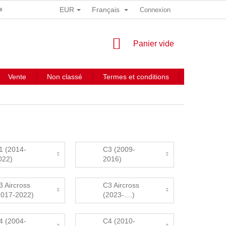
EUR
Français
 DONNÉES PERSONNELLES
Connexion
PANIER
Panier vide
D'ACHAT
Vente
Non classé
Termes et conditions
Contacts
1 (2014-
C3 (2009-
022)
2016)
3 Aircross
C3 Aircross
2017-2022)
(2023-....)
4 (2004-
C4 (2010-