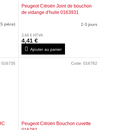
Peugeot Citroën Joint de bouchon
de vidange d'huile 0163931
(5 pièce)
2-3 jours
3,64 € HTVA
4,41 €
Ajouter au panier
:
016735
Code:
016782
CHC
Peugeot Citroën Bouchon cuvette
016782