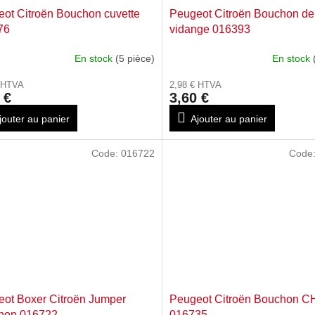
ot Citroën Bouchon cuvette
Peugeot Citroën Bouchon de
76
vidange 016393
En stock
(5 pièce)
En stock
€ HTVA
2,98 € HTVA
 €
3,60 €
jouter au panier
Ajouter au panier
Code:
016722
Code
ot Boxer Citroën Jumper
Peugeot Citroën Bouchon 
hon 016722
016735