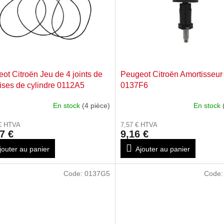
ot Citroën Jeu de 4 joints de
Peugeot Citroën Amortisseur
ses de cylindre 0112A5
0137F6
En stock
(4 pièce)
En stock
 € HTVA
7,57 € HTVA
7 €
9,16 €
jouter au panier
Ajouter au panier
Code:
0137G5
Code