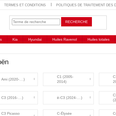
TERMES ET CONDITIONS
POLITIQUES DE TRAITEMENT DES
RECHERCHE
s
Kia
Hyundai
Huiles Ravenol
Huiles totales
oën
C1 (2005-
C
Ami (2020-....)
2014)
2
C
C3 (2016-....)
ë-C3 (2024-....)
(
C3 Picasso
C-Élysée
C