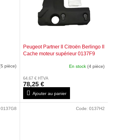
Peugeot Partner II Citroën Berlingo II
Cache moteur supérieur 0137F9
(5 pièce)
En stock
(4 pièce)
64,67 € HTVA
78,25 €
Ajouter au panier
:
0137G8
Code:
0137H2