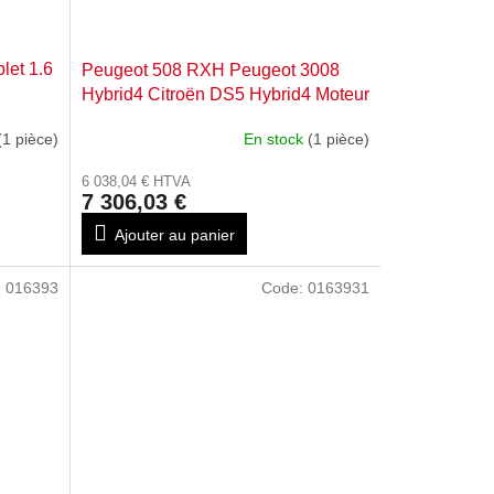
let 1.6
Peugeot 508 RXH Peugeot 3008
Hybrid4 Citroën DS5 Hybrid4 Moteur
diesel complet 0139XG
(1 pièce)
En stock
(1 pièce)
6 038,04 € HTVA
7 306,03 €
Ajouter au panier
:
016393
Code:
0163931