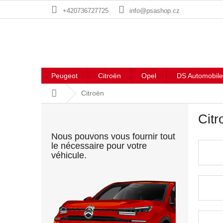
Aller
+420736727725
info@psashop.cz
au
contenu
Peugeot
Citroën
Opel
DS Automobile
Accueil
Citroën
E
Citr
n
c
Nous pouvons vous fournir tout
a
le nécessaire pour votre
d
véhicule.
r
é