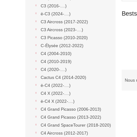
C3 (2016-....)
Bests
ë-C3 (2024-....)
C3 Aircross (2017-2022)
C3 Aircross (2023-....)
C3 Picasso (2010-2020)
C-Élysée (2012-2022)
C4 (2004-2010)
C4 (2010-2019)
C4 (2020-....)
T
Cactus C4 (2014-2020)
r
Nous 
ë-C4 (2022-....)
i
d
C4 X (2022-....)
e
ë-C4 X (2022-....)
s
C4 Grand Picasso (2006-2013)
p
L
C4 Grand Picasso (2013-2022)
r
i
C4 Grand SpaceTourer (2018-2020)
o
s
d
C4 Aircross (2012-2017)
t