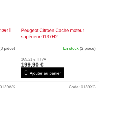
per III
Peugeot Citroën Cache moteur
supérieur 0137H2
(3 pièce)
En stock
(2 pièce)
165,21 € HTVA
199,90 €
Ajouter au panier
0139WK
Code:
0139XG