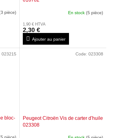
(3 pièce)
En stock
(5 pièce)
1,90 € HTVA
2,30 €
Ajouter au panier
:
023215
Code:
023308
e bloc-
Peugeot Citroën Vis de carter d'huile
023308
(5 pièce)
En stock
(5 pièce)