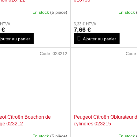
En stock
(5 pièce)
En stock
€ HTVA
6,33 € HTVA
 €
7,66 €
jouter au panier
Ajouter au panier
Code:
023212
Code
ot Citroën Bouchon de
Peugeot Citroën Obturateur d
nge 023212
cylindres 023215
En stock
(5 pièce)
En stock