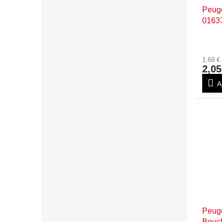
Peuge
0163
1,69 
2,05
A
Peuge
Bouc