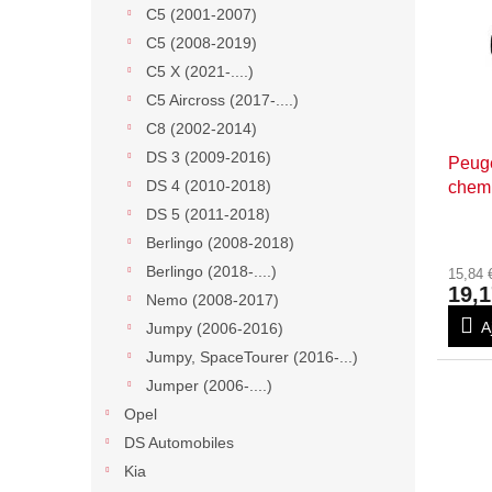
u
C5 (2001-2007)
e
i
C5 (2008-2019)
d
t
e
C5 X (2021-....)
s
s
C5 Aircross (2017-....)
p
C8 (2002-2014)
r
DS 3 (2009-2016)
Peuge
o
DS 4 (2010-2018)
chemi
d
u
DS 5 (2011-2018)
i
Berlingo (2008-2018)
t
Berlingo (2018-....)
15,84
s
19,1
Nemo (2008-2017)
A
Jumpy (2006-2016)
Jumpy, SpaceTourer (2016-...)
Jumper (2006-....)
Opel
DS Automobiles
Kia