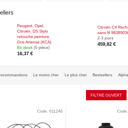
(2016-...)
ellers
Peugeot, Opel,
Citroën C4 Rech
Citroën, DS Stylo
sans fil 983890
retouche peinture
2-3 jours
Gris Artense (KCA)
459,82 €
En stock
(5 pièce)
16,37 €
recommandons
Le moins cher
Le plus cher
Bestsellers
Alph
FILTRE OUVERT
Code:
0112A5
Code