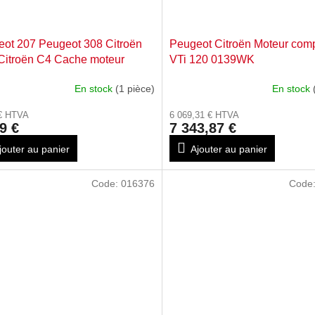
ot 207 Peugeot 308 Citroën
Peugeot Citroën Moteur comp
Citroën C4 Cache moteur
VTi 120 0139WK
ieur 0137H3
En stock
(1 pièce)
En stock
 € HTVA
6 069,31 € HTVA
9 €
7 343,87 €
jouter au panier
Ajouter au panier
Code:
016376
Code