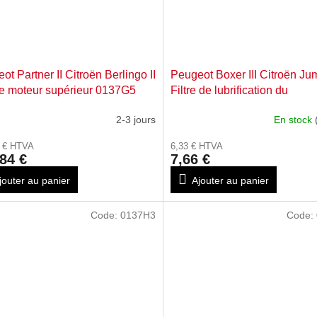
ot Partner II Citroën Berlingo II
Peugeot Boxer III Citroën Jum
 moteur supérieur 0137G5
Filtre de lubrification du
turbocompresseur 0137G8
2-3 jours
En stock
8 € HTVA
6,33 € HTVA
84 €
7,66 €
jouter au panier
Ajouter au panier
Code:
0137H3
Code: