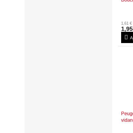
1,61 
1,95
A
Peuge
vida