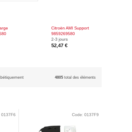
arge
Citroën AMI Support
3680
9859269580
2-3 jours
52,47 €
abétiquement
4805
total des éléments
:
0137F6
Code:
0137F9