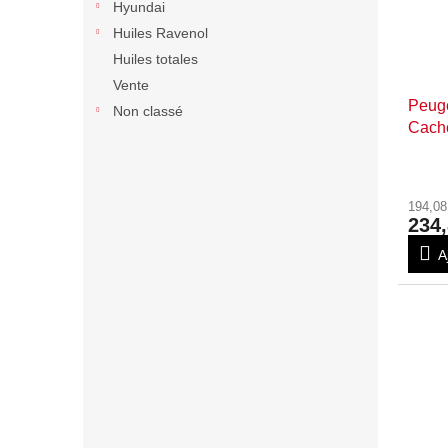
Hyundai
Huiles Ravenol
Huiles totales
Vente
Peuge
Non classé
Cache
194,0
234,
A