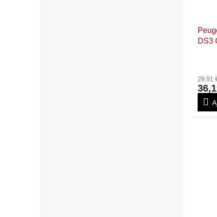
Peuge
DS3 
supér
29,91
36,1
A