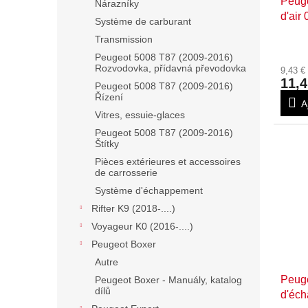
Peuge
Nárazníky
d'air
Système de carburant
Transmission
Peugeot 5008 T87 (2009-2016)
Rozvodovka, přídavná převodovka
9,43 
11,4
Peugeot 5008 T87 (2009-2016)
Řízení
A
Vitres, essuie-glaces
Peugeot 5008 T87 (2009-2016)
Štítky
Pièces extérieures et accessoires
de carrosserie
Système d'échappement
Rifter K9 (2018-....)
Voyageur K0 (2016-....)
Peugeot Boxer
Autre
Peuge
Peugeot Boxer - Manuály, katalog
dílů
d'éc