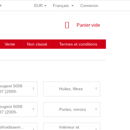
EUR
Français
 DONNÉES PERSONNELLES
Connexion
PANIER
Panier vide
D'ACHAT
Vente
Non classé
Termes et conditions
Contacts
eugeot 5008
Huiles, filtres
87 (2009-
016) Manuály,
atalog dílů
eugeot 5008
Portes, miroirs
87 (2009-
016)
iferenciál
efroidissement
Intérieur et