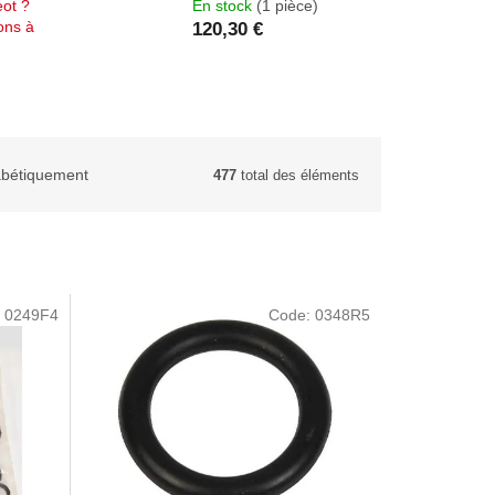
eot ?
En stock
(1 pièce)
ons à
120,30 €
abétiquement
477
total des éléments
:
0249F4
Code:
0348R5