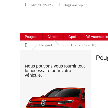
Aller
+420736727725
info@psashop.cz
au
contenu
Peugeot
Citroën
Opel
DS Automobile
Accueil
Peugeot
5008 T87 (2009-2016)
E
Peu
n
c
Nous pouvons vous fournir tout
a
le nécessaire pour votre
d
véhicule.
r
é