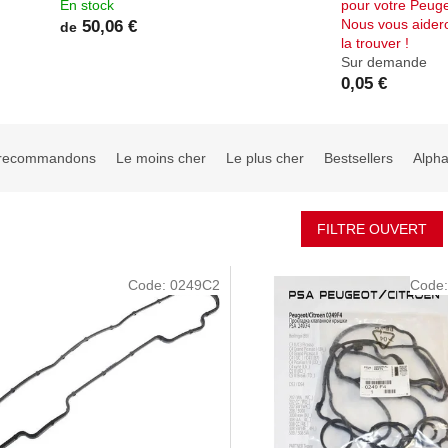
En stock
pour votre Peug
Nous vous aider
50,06 €
de
la trouver !
Sur demande
0,05 €
recommandons
Le moins cher
Le plus cher
Bestsellers
Alph
FILTRE OUVERT
Code:
0249C2
Code