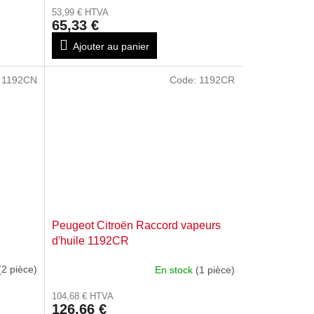
53,99 € HTVA
65,33 €
Ajouter au panier
:
1192CN
Code:
1192CR
Peugeot Citroën Raccord vapeurs
d'huile 1192CR
(2 pièce)
En stock
(1 pièce)
104,68 € HTVA
126,66 €