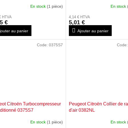
0361S4
En stock
(1 pièce)
En stock
 € HTVA
4,14 € HTVA
5 €
5,01 €
jouter au panier
Ajouter au panier
Code:
0375S7
Code
ot Citroën Turbocompresseur
Peugeot Citroën Collier de r
ditionné 0375S7
d'air 0382NL
En stock
(1 pièce)
En stock