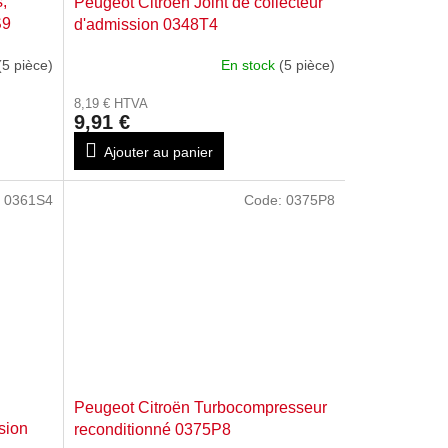
,
Peugeot Citroën Joint de collecteur
S9
d'admission 0348T4
(5 pièce)
En stock
(5 pièce)
8,19 € HTVA
9,91 €
Ajouter au panier
:
0361S4
Code:
0375P8
Peugeot Citroën Turbocompresseur
sion
reconditionné 0375P8