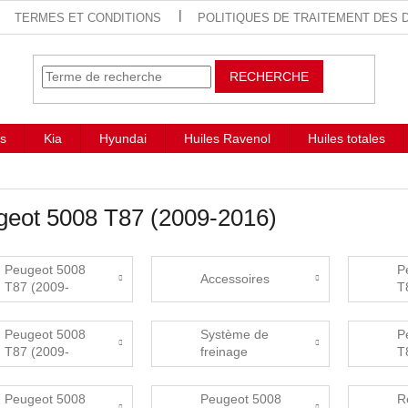
TERMES ET CONDITIONS
POLITIQUES DE TRAITEMENT DES
RECHERCHE
s
Kia
Hyundai
Huiles Ravenol
Huiles totales
geot 5008 T87 (2009-2016)
Peugeot 5008
P
Accessoires
T87 (2009-
T
2016) Mazací
2
plány
k
Peugeot 5008
Système de
P
T87 (2009-
freinage
T
2016) Airbag,
2
bezpečnostní
D
Peugeot 5008
Peugeot 5008
R
pásy