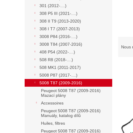
301 (2012-....)
308 P5 III (2021-....)
308 II T9 (2013-2020)
308 I T7 (2007-2013)
3008 P84 (2016-....)
T
3008 T84 (2007-2016)
r
Nous 
408 P54 (2022-....)
i
d
508 R8 (2018-....)
e
508 MK1 (2011-2017)
s
5008 P87 (2017-....)
p
L
5008 T87 (2009-2016)
r
i
Peugeot 5008 T87 (2009-2016)
o
s
Mazací plány
d
t
Accessoires
u
e
Peugeot 5008 T87 (2009-2016)
i
d
Manuály, katalog dílů
t
e
Huiles, filtres
s
s
Peugeot 5008 T87 (2009-2016)