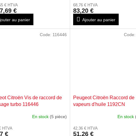
55 € HTVA
68,76 € HTVA
7,69 €
83,20 €
jouter au panier
Ajouter au panier
Code:
116446
Code
ot Citroën Vis de raccord de
Peugeot Citroën Raccord de
sage turbo 116446
vapeurs d'huile 1192CN
En stock
(5 pièce)
En stock
 € HTVA
42,36 € HTVA
7 €
51,26 €