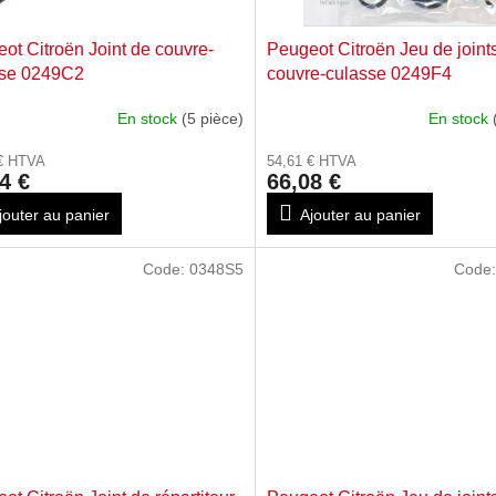
ot Citroën Joint de couvre-
Peugeot Citroën Jeu de joint
sse 0249C2
couvre-culasse 0249F4
En stock
(5 pièce)
En stock
 € HTVA
54,61 € HTVA
4 €
66,08 €
jouter au panier
Ajouter au panier
Code:
0348S5
Code