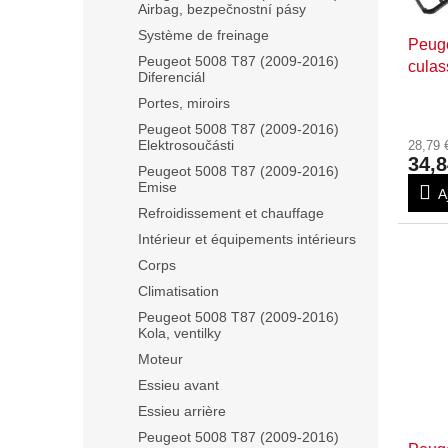
p
Airbag, bezpečnostní pásy
r
Système de freinage
Peuge
o
Peugeot 5008 T87 (2009-2016)
cula
d
Diferenciál
u
Portes, miroirs
i
Peugeot 5008 T87 (2009-2016)
t
Elektrosoučásti
28,79
s
34,8
Peugeot 5008 T87 (2009-2016)
Emise
A
Refroidissement et chauffage
Intérieur et équipements intérieurs
Corps
Climatisation
Peugeot 5008 T87 (2009-2016)
Kola, ventilky
Moteur
Essieu avant
Essieu arrière
Peugeot 5008 T87 (2009-2016)