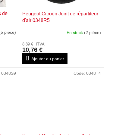
s de
Peugeot Citroën Joint de répartiteur
d'air 0348R5
(5 pièce)
En stock
(2 pièce)
8,89 € HTVA
10,76 €
Ajouter au panier
:
0348S9
Code:
0348T4