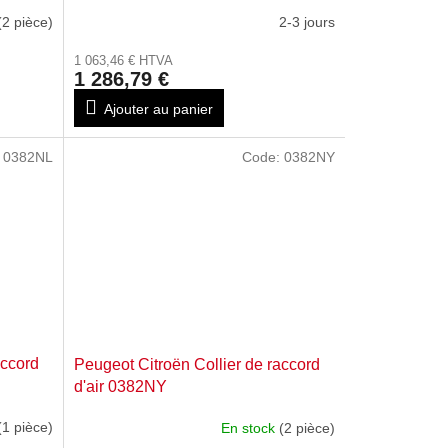
(2 pièce)
2-3 jours
1 063,46 € HTVA
1 286,79 €
Ajouter au panier
:
0382NL
Code:
0382NY
accord
Peugeot Citroën Collier de raccord
d'air 0382NY
(1 pièce)
En stock
(2 pièce)