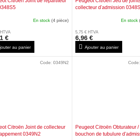
ot Citroën Joint de répartiteur
Peugeot Citroën Jeu de joints
 0348S5
collecteur d'admission 0348
En stock
(4 pièce)
En stock
€ HTVA
5,75 € HTVA
1 €
6,96 €
jouter au panier
Ajouter au panier
Code:
0349N2
Code
ot Citroën Joint de collecteur
Peugeot Citroën Obturateur /
happement 0349N2
bouchon de tubulure d'admis