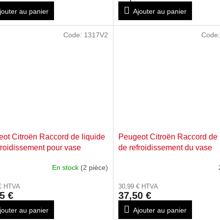
jouter au panier
Ajouter au panier
Code:
1317V2
Code
ot Citroën Raccord de liquide
Peugeot Citroën Raccord de 
froidissement pour vase
de refroidissement du vase
pansion 1317V2
d'expansion 1317V7
En stock
(2 pièce)
 € HTVA
30,99 € HTVA
5 €
37,50 €
jouter au panier
Ajouter au panier