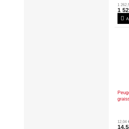
1 262,
1 52
A
Peuge
grais
12,04
14,5