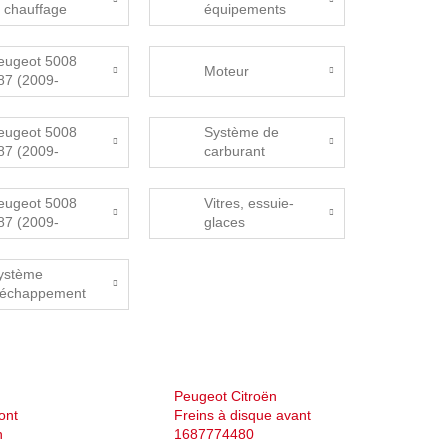
t chauffage
équipements
intérieurs
eugeot 5008
Moteur
87 (2009-
016) Kola,
ntilky
eugeot 5008
Système de
87 (2009-
carburant
016)
árazníky
eugeot 5008
Vitres, essuie-
87 (2009-
glaces
016) Řízení
ystème
'échappement
Peugeot Citroën
ont
Freins à disque avant
n
1687774480