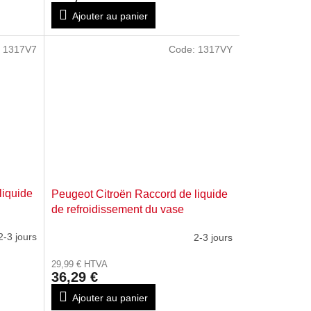
Ajouter au panier
:
1317V7
Code:
1317VY
liquide
Peugeot Citroën Raccord de liquide
de refroidissement du vase
d'expansion 1317VY
2-3 jours
2-3 jours
29,99 € HTVA
36,29 €
Ajouter au panier