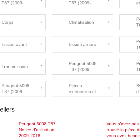
T87 (2009-
T87 (2009-
e
2016)
2016) Emise
Elektrosoučásti
P
Corps
Climatisation
T
2
ve
P
Essieu avant
Essieu arrière
T
2
N
Peugeot 5008
P
Transmission
T87 (2009-
T
2016)
2
Rozvodovka,
Peugeot 5008
Pièces
S
přídavná
T87 (2009-
extérieures et
d
převodovka
2016) Štítky
accessoires de
carrosserie
ellers
Peugeot 5008 T87
Vous n'avez pas
Notice d'utilisation
trouvé la pièce d
2009-2016
vous avez besoi