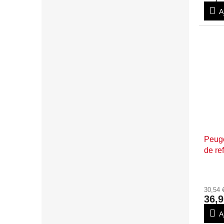
A
Peuge
de re
d'ex
30,54
36,9
A