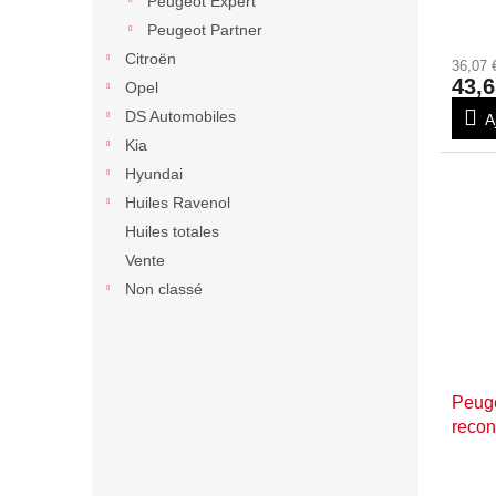
Peugeot Expert
Peugeot Partner
Citroën
36,07
43,6
Opel
DS Automobiles
A
Kia
Hyundai
Huiles Ravenol
Huiles totales
Vente
Non classé
Peuge
recon