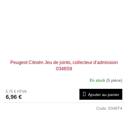
Peugeot Citroën Jeu de joints, collecteur d'admission
0348S9
En stock
(5 pièce)
5,75 € HTVA
Ajouter au panier
6,96 €
Code:
0348T4