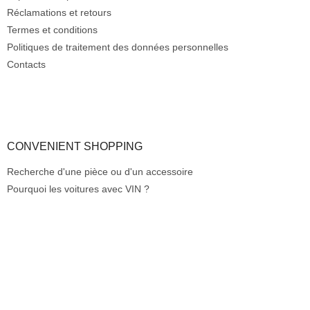
s
a
Réclamations et retours
t
g
Termes et conditions
e
e
Politiques de traitement des données personnelles
s
Contacts
CONVENIENT SHOPPING
Recherche d'une pièce ou d'un accessoire
Pourquoi les voitures avec VIN ?