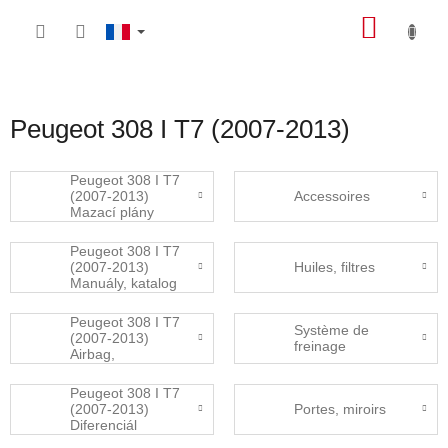
Aller
PANIE
au
contenu
D'ACH
Peugeot 308 I T7 (2007-2013)
Peugeot 308 I T7
(2007-2013)
Accessoires
Mazací plány
Peugeot 308 I T7
(2007-2013)
Huiles, filtres
Manuály, katalog
dílů
Peugeot 308 I T7
Système de
(2007-2013)
freinage
Airbag,
bezpečnostní
pásy
Peugeot 308 I T7
(2007-2013)
Portes, miroirs
Diferenciál