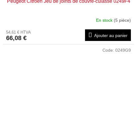
Peugeot Citroën Jeu de joints de couvre-culasse 0249F4
En stock
(5 pièce)
54,61 € HTVA
Ajouter au panier
66,08 €
Code:
0249G9