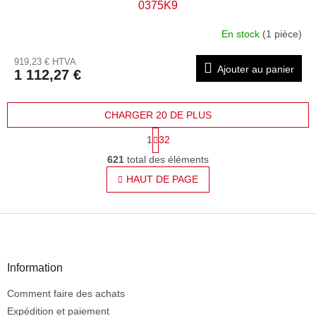
0375K9
En stock
(1 pièce)
919,23 € HTVA
Ajouter au panier
1 112,27 €
CHARGER 20 DE PLUS
P
1
32
a
C
g
621
total des éléments
o
i
n
HAUT DE PAGE
n
t
a
t
r
i
P
ô
o
l
i
n
e
e
d
d
Information
e
d
s
Comment faire des achats
e
l
p
Expédition et paiement
i