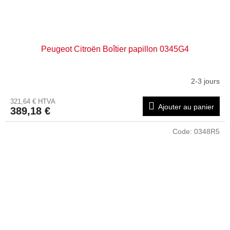
Peugeot Citroën Boîtier papillon 0345G4
2-3 jours
321,64 € HTVA
Ajouter au panier
389,18 €
Code:
0348R5