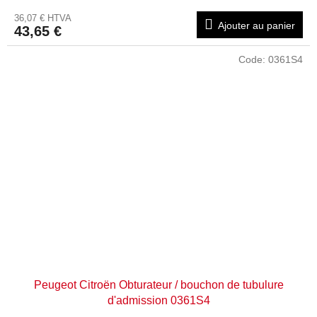
36,07 € HTVA
Ajouter au panier
43,65 €
Code:
0361S4
Peugeot Citroën Obturateur / bouchon de tubulure
d'admission 0361S4