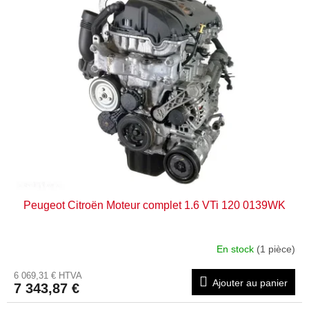
u
s
i
t
t
e
s
d
e
s
p
r
o
d
u
i
t
Peugeot Citroën Moteur complet 1.6 VTi 120 0139WK
s
En stock
(1 pièce)
6 069,31 € HTVA
Ajouter au panier
7 343,87 €