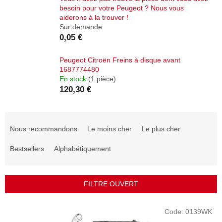
besoin pour votre Peugeot ? Nous vous
aiderons à la trouver !
Sur demande
0,05 €
Peugeot Citroën Freins à disque avant
1687774480
En stock
(1 pièce)
120,30 €
T
r
Nous recommandons
Le moins cher
Le plus cher
i
d
Bestsellers
Alphabétiquement
e
s
p
FILTRE OUVERT
r
o
L
Code:
0139WK
d
i