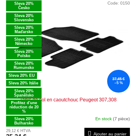
Code:
0150
Sleva 20%
Česko
Sleva 20%
Slovensko
Sleva 20%
Maďarsko
Sleva 20%
Německo
Sleva 20%
Polsko
Sleva 20%
Rumunsko
Sleva 20% EU
37,45 €
Sleva 20% Itálie
–5 %
Sleva 20%
Španělsko
Tapis de sol en caoutchouc Peugeot 307,308
Profitez d'une
réduction de 20
%
En stock
(7 pièce)
Sleva 20%
Bulharsko
29,12 € HTVA
Ajouter au panier