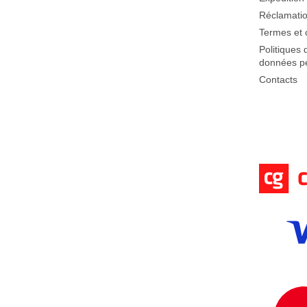
g
Réclamatio
e
Termes et 
Politiques 
données pe
Contacts