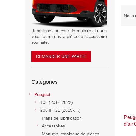
T
r
Nous 
i
d
Remplissez un court formulaire et nous
e
vous fournirons la pièce ou l'accessoire
s
souhaité.
p
L
r
DEMANDER UNE PARTIE
i
o
s
d
t
u
Sauter
e
i
Catégories
les
d
catégories
t
e
Peugeot
s
s
108 (2014-2022)
p
208 II P21 (2019-....)
r
Peuge
o
Plans de lubrification
d'air
d
Accessoires
u
Manuels, catalogue de pièces