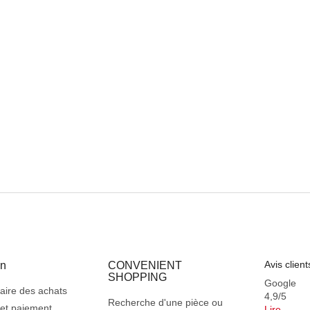
C
o
n
t
r
ô
l
e
d
e
s
l
i
s
t
e
s
Avis client
on
CONVENIENT
SHOPPING
Google
ire des achats
4,9/5
Recherche d'une pièce ou
 et paiement
Lire