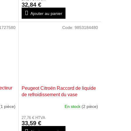
32,84 €
Ajouter au panier
1727580
Code:
9853184480
ecteur
Peugeot Citroën Raccord de liquide
de refroidissement du vase
d'expansion 9853184480
(1 pièce)
En stock
(2 pièce)
27,76 € HTVA
33,59 €