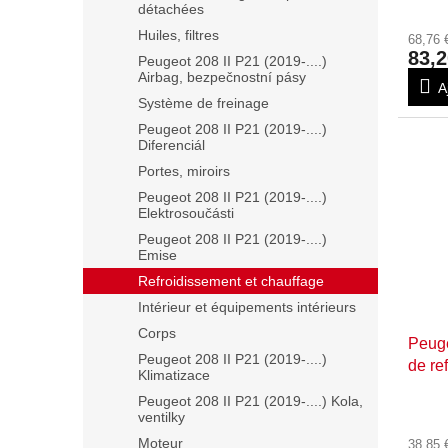
i
détachées
t
Huiles, filtres
68,76
s
83,2
Peugeot 208 II P21 (2019-....)
Airbag, bezpečnostní pásy
A
Système de freinage
Peugeot 208 II P21 (2019-....)
Diferenciál
Portes, miroirs
Peugeot 208 II P21 (2019-....)
Elektrosoučásti
Peugeot 208 II P21 (2019-....)
Emise
Refroidissement et chauffage
Intérieur et équipements intérieurs
Corps
Peuge
Peugeot 208 II P21 (2019-....)
de re
Klimatizace
Peugeot 208 II P21 (2019-....) Kola,
ventilky
Moteur
38,85