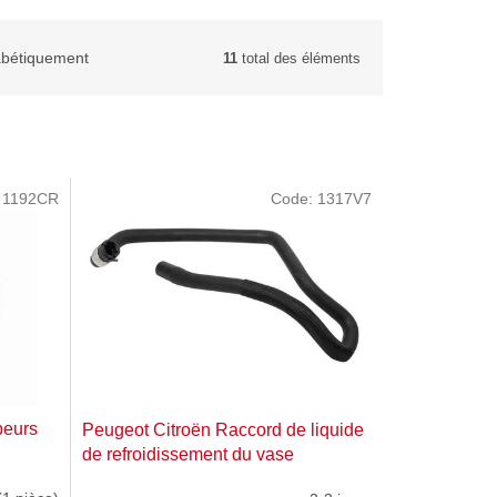
abétiquement
11
total des éléments
:
1192CR
Code:
1317V7
peurs
Peugeot Citroën Raccord de liquide
de refroidissement du vase
d'expansion 1317V7