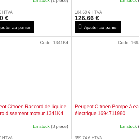
En stock
(1 pièce)
En stock
 € HTVA
104,68 € HTVA
0 €
126,66 €
jouter au panier
Ajouter au panier
Code:
1341K4
Code:
169
ot Citroën Raccord de liquide
Peugeot Citroën Pompe à e
froidissement moteur 1341K4
électrique 1694711980
En stock
(3 pièce)
En stock
 € HTVA
359,74 € HTVA