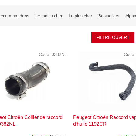
recommandons
Le moins cher
Le plus cher
Bestsellers
Alph
FILTRE OUVERT
Code:
0382NL
Code
ot Citroën Collier de raccord
Peugeot Citroën Raccord va
 0382NL
d'huile 1192CR