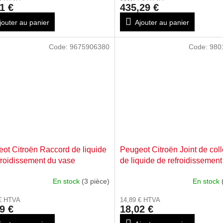
1 €
435,29 €
jouter au panier
Ajouter au panier
Code:
9675906380
Code:
980
ot Citroën Raccord de liquide
Peugeot Citroën Joint de coll
froidissement du vase
de liquide de refroidissement
pansion 9675906380
9801727580
En stock
(3 pièce)
En stock
 € HTVA
14,89 € HTVA
9 €
18,02 €