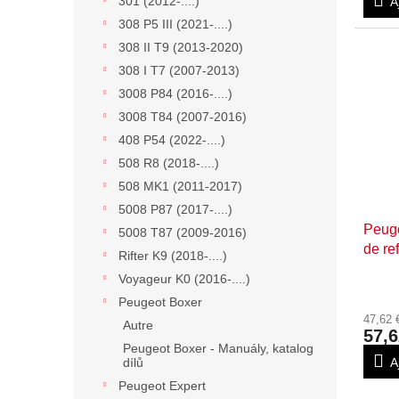
301 (2012-....)
A
308 P5 III (2021-....)
308 II T9 (2013-2020)
308 I T7 (2007-2013)
3008 P84 (2016-....)
3008 T84 (2007-2016)
408 P54 (2022-....)
508 R8 (2018-....)
508 MK1 (2011-2017)
5008 P87 (2017-....)
Peuge
5008 T87 (2009-2016)
de re
Rifter K9 (2018-....)
V860
Voyageur K0 (2016-....)
Peugeot Boxer
47,62
Autre
57,6
Peugeot Boxer - Manuály, katalog
dílů
A
Peugeot Expert