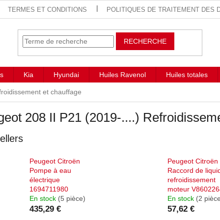
TERMES ET CONDITIONS
POLITIQUES DE TRAITEMENT DES
RECHERCHE
s
Kia
Hyundai
Huiles Ravenol
Huiles totales
roidissement et chauffage
eot 208 II P21 (2019-....) Refroidissem
ellers
Peugeot Citroën
Peugeot Citroën
Pompe à eau
Raccord de liqui
électrique
refroidissement
1694711980
moteur V86022
En stock
(5 pièce)
En stock
(2 pièc
435,29 €
57,62 €