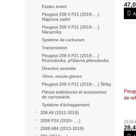
47,0
Essieu avant
A
Peugeot 208 II P21 (2019-....)
Náprava zadní
Peugeot 208 II P21 (2019-....)
Nárazníky
Système de carburant
Transmission
Peugeot 208 II P21 (2019-....)
Rozvodovka, přídavná převodovka
Direction assistée
Vitres, essuie-glaces
Peugeot 208 II P21 (2019-....) Štítky
Peuge
Pièces extérieures et accessoires
de carrosserie
de re
d'ex
Système d'échappement
208 A9 (2012-2018)
2008 P24 (2020-.....)
23,55
28,4
2008 A94 (2013-2019)