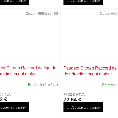
jouter au panier
Ajouter au panier
Code:
V860226480
Code:
V86
ot Citroën Raccord de liquide
Peugeot Citroën Raccord de 
froidissement moteur
de refroidissement moteur
226480
V860356280
En stock
(2 pièce)
En stock
 € HTVA
60,03 € HTVA
2 €
72,64 €
jouter au panier
Ajouter au panier