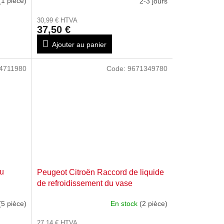
(1 pièce)
2-3 jours
30,99 € HTVA
37,50 €
Ajouter au panier
4711980
Code:
9671349780
au
Peugeot Citroën Raccord de liquide
de refroidissement du vase
d'expansion 9671349780
(5 pièce)
En stock
(2 pièce)
27,14 € HTVA