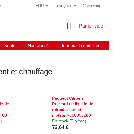
EUR
Français
 DONNÉES PERSONNELLES
Connexion
PANIER
Panier vide
D'ACHAT
Vente
Non classé
Termes et conditions
Contacts
ent et chauffage
Peugeot Citroën
de de
Raccord de liquide de
refroidissement
6480
moteur V860356280
e)
En stock
(5 pièce)
72,64 €