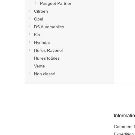
Peugeot Partner
Citroën
Opel
DS Automobiles
Kia
Hyundai
Huiles Ravenol
Huiles totales
Vente
Non classé
P
i
e
d
d
Informati
e
p
Comment fa
a
Expédition