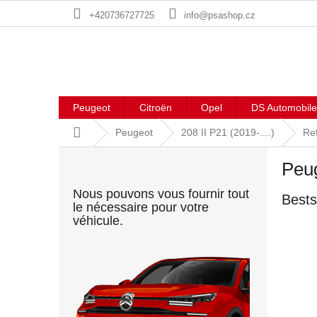
Aller
+420736727725
info@psashop.cz
au
contenu
Peugeot
Citroën
Opel
DS Automobile
Accueil
Peugeot
208 II P21 (2019-....)
Ref
E
Peug
n
c
Nous pouvons vous fournir tout
Bests
a
le nécessaire pour votre
d
véhicule.
r
é