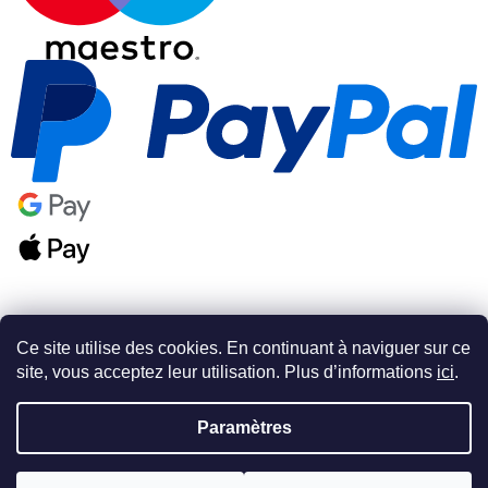
Ce site utilise des cookies. En continuant à naviguer sur ce
site, vous acceptez leur utilisation. Plus d’informations
ici
.
Créé par Shoptet Premium
Paramètres
Copyright 2026
PSAshop.cz
. Tous droits réservés.