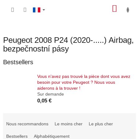
Aller
PANIE
au
contenu
D'ACH
Peugeot 2008 P24 (2020-.....) Airbag,
bezpečnostní pásy
Bestsellers
Vous n'avez pas trouvé la pièce dont vous avez
besoin pour votre Peugeot ? Nous vous
aiderons à la trouver !
Sur demande
0,05 €
T
r
Nous recommandons
Le moins cher
Le plus cher
i
d
Bestsellers
Alphabétiquement