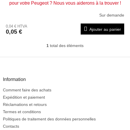
pour votre Peugeot ? Nous vous aiderons à la trouver !
Sur demande
0,04 € HTVA
Ajouter au panier
0,05 €
1
total des éléments
C
o
n
P
t
i
r
e
ô
d
Information
l
d
e
Comment faire des achats
e
d
e
p
Expédition et paiement
s
a
Réclamations et retours
l
g
Termes et conditions
i
e
Politiques de traitement des données personnelles
s
t
Contacts