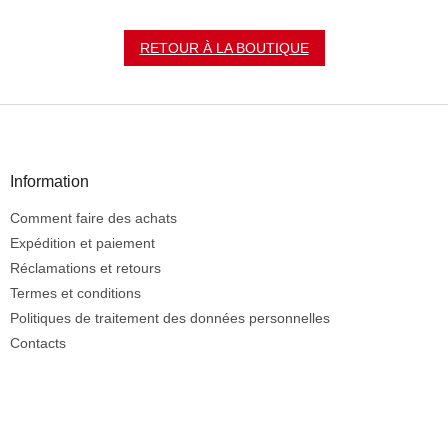
RETOUR À LA BOUTIQUE
P
i
e
d
Information
d
Comment faire des achats
e
p
Expédition et paiement
a
Réclamations et retours
g
Termes et conditions
e
Politiques de traitement des données personnelles
Contacts