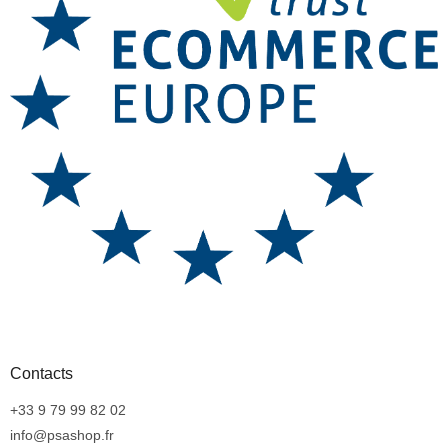
Contacts
+33 9 79 99 82 02
info@psashop.fr