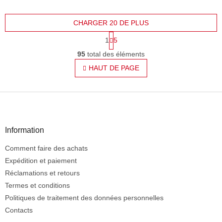
CHARGER 20 DE PLUS
P
1
5
a
C
g
95
total des éléments
o
i
n
HAUT DE PAGE
n
t
a
t
r
i
P
ô
o
l
i
n
e
e
d
d
Information
e
d
s
Comment faire des achats
e
l
p
Expédition et paiement
i
s
a
Réclamations et retours
t
g
Termes et conditions
e
e
Politiques de traitement des données personnelles
s
Contacts