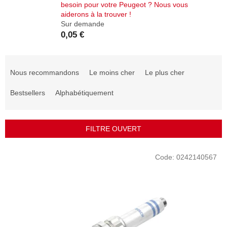
besoin pour votre Peugeot ? Nous vous
aiderons à la trouver !
Sur demande
0,05 €
T
r
Nous recommandons
Le moins cher
Le plus cher
i
d
Bestsellers
Alphabétiquement
e
s
p
FILTRE OUVERT
r
o
L
Code:
0242140567
d
i
u
s
i
t
t
e
s
d
e