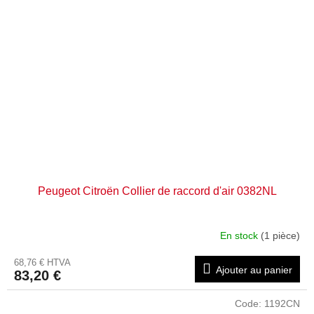
Peugeot Citroën Collier de raccord d'air 0382NL
En stock
(1 pièce)
68,76 € HTVA
Ajouter au panier
83,20 €
Code:
1192CN