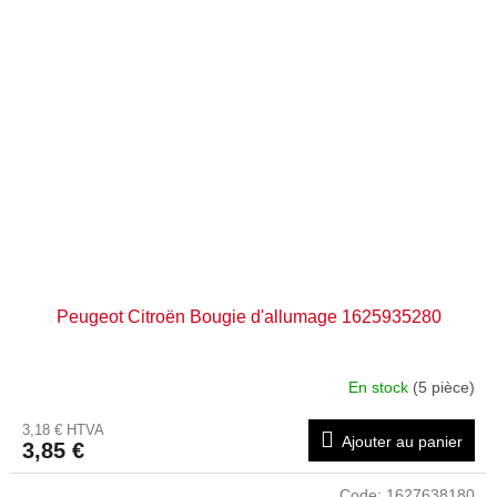
Peugeot Citroën Bougie d'allumage 1625935280
En stock
(5 pièce)
3,18 € HTVA
Ajouter au panier
3,85 €
Code:
1627638180