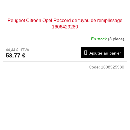
Peugeot Citroën Opel Raccord de tuyau de remplissage
1606429280
En stock
(3 pièce)
44,44 € HTVA
Ajouter au panier
53,77 €
Code:
1608525980