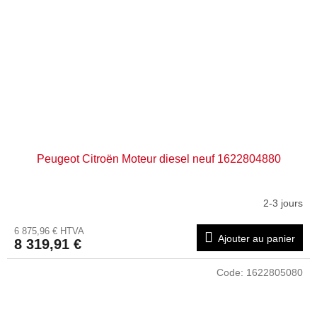
Peugeot Citroën Moteur diesel neuf 1622804880
2-3 jours
6 875,96 € HTVA
Ajouter au panier
8 319,91 €
Code:
1622805080