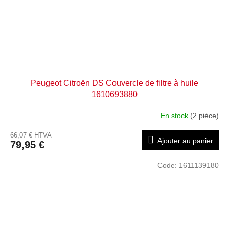
Peugeot Citroën DS Couvercle de filtre à huile
1610693880
En stock
(2 pièce)
66,07 € HTVA
Ajouter au panier
79,95 €
Code:
1611139180