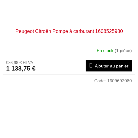
Peugeot Citroën Pompe à carburant 1608525980
En stock
(1 pièce)
936,98 € HTVA
Ajouter au panier
1 133,75 €
Code:
1609692080