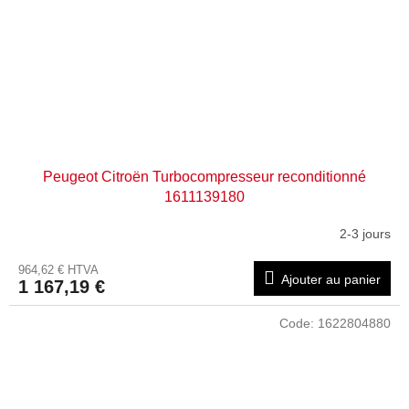
Peugeot Citroën Turbocompresseur reconditionné
1611139180
2-3 jours
964,62 € HTVA
Ajouter au panier
1 167,19 €
Code:
1622804880