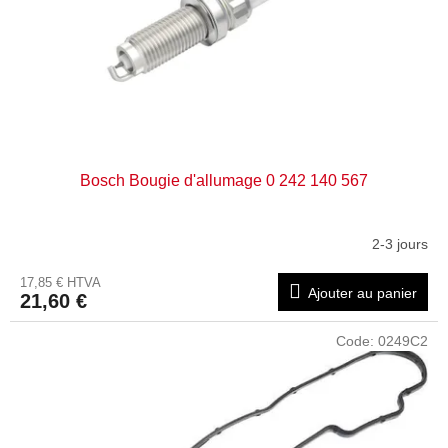
s
p
r
o
d
u
i
t
Bosch Bougie d'allumage 0 242 140 567
s
2-3 jours
17,85 € HTVA
Ajouter au panier
21,60 €
Code:
0249C2