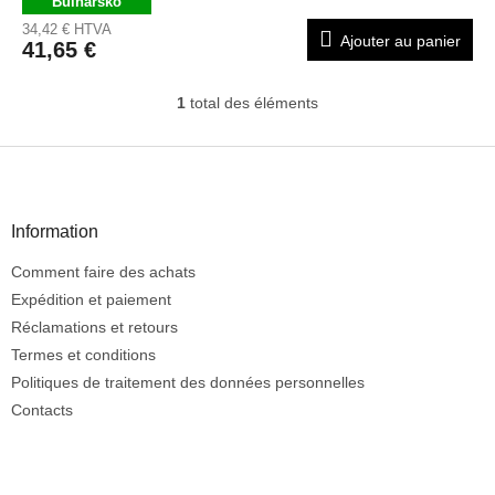
Bulharsko
34,42 € HTVA
Ajouter au panier
41,65 €
1
total des éléments
C
o
n
P
t
i
r
e
ô
d
Information
l
d
e
Comment faire des achats
e
d
e
p
Expédition et paiement
s
a
Réclamations et retours
l
g
Termes et conditions
i
e
Politiques de traitement des données personnelles
s
t
Contacts
e
s