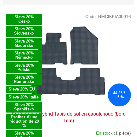
e
s
L
p
Code:
RMCIKKIA00016
Sleva 20%
i
r
Česko
s
o
Sleva 20%
t
Slovensko
d
e
Sleva 20%
u
Maďarsko
d
i
e
Sleva 20%
t
Německo
s
s
Sleva 20%
p
Polsko
r
Sleva 20%
o
Rumunsko
d
Sleva 20% EU
44,25 €
u
Sleva 20% Itálie
–5 %
i
Sleva 20%
t
Španělsko
Kia Sorento Hybrid Tapis de sol en caoutchouc (bord
s
Profitez d'une
1cm)
réduction de 20
%
En stock
(1 pièce)
Sleva 20%