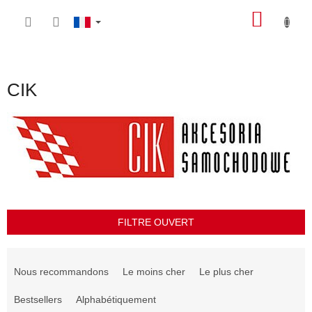
Aller
PANIE
au
contenu
D'ACH
CIK
FILTRE OUVERT
T
r
Nous recommandons
Le moins cher
Le plus cher
i
d
Bestsellers
Alphabétiquement