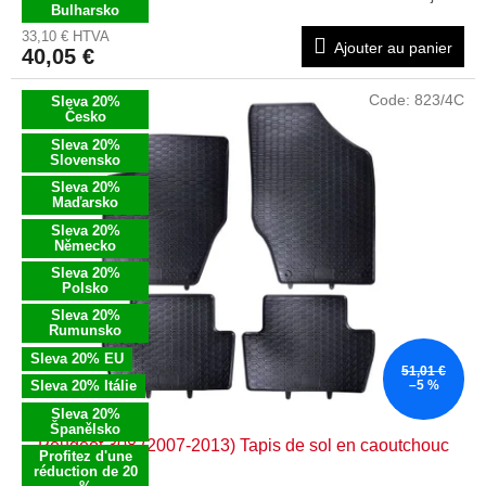
Bulharsko
33,10 € HTVA
Ajouter au panier
40,05 €
Code:
823/4C
Sleva 20%
Česko
Sleva 20%
Slovensko
Sleva 20%
Maďarsko
Sleva 20%
Německo
Sleva 20%
Polsko
Sleva 20%
Rumunsko
Sleva 20% EU
51,01 €
Sleva 20% Itálie
–5 %
Sleva 20%
Španělsko
Peugeot 308 (2007-2013) Tapis de sol en caoutchouc
Profitez d'une
réduction de 20