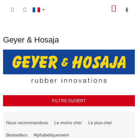
Aller
PANIE
au
contenu
D'ACH
Geyer & Hosaja
FILTRE OUVERT
T
r
Nous recommandons
Le moins cher
Le plus cher
i
d
Bestsellers
Alphabétiquement