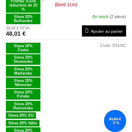
Profitez d'une
(bord 1cm)
réduction de 20
%
En stock
(2 pièce)
Sleva 20%
Bulharsko
39,68 € HTVA
Ajouter au panier
48,01 €
Code:
831/4C
Sleva 20%
Česko
Sleva 20%
Slovensko
Sleva 20%
Maďarsko
Sleva 20%
Německo
Sleva 20%
Polsko
Sleva 20%
Rumunsko
Sleva 20% EU
51,01 €
Sleva 20% Itálie
–5 %
Sleva 20%