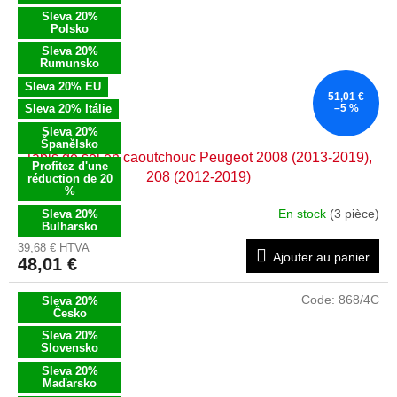
Sleva 20%
Polsko
Sleva 20%
Rumunsko
Sleva 20% EU
51,01 €
Sleva 20% Itálie
–5 %
Sleva 20%
Španělsko
Tapis de sol en caoutchouc Peugeot 2008 (2013-2019),
Profitez d'une
208 (2012-2019)
réduction de 20
%
En stock
(3 pièce)
Sleva 20%
Bulharsko
39,68 € HTVA
Ajouter au panier
48,01 €
Code:
868/4C
Sleva 20%
Česko
Sleva 20%
Slovensko
Sleva 20%
Maďarsko