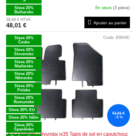
%
En stock
(3 pièce)
Sleva 20%
Bulharsko
39,68 € HTVA
Ajouter au panier
48,01 €
Code:
830/4C
Sleva 20%
Česko
Sleva 20%
Slovensko
Sleva 20%
Maďarsko
Sleva 20%
Německo
Sleva 20%
Polsko
Sleva 20%
Rumunsko
Sleva 20% EU
51,01 €
Sleva 20% Itálie
–5 %
Sleva 20%
Španělsko
Kia Sportage / Hyundai ix35 Tapis de sol en caoutchouc