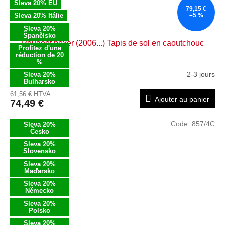
Sleva 20% EU
79,15 €
Sleva 20% Itálie
–5 %
Sleva 20%
Španělsko
Peugeot boxer (2006...) Tapis de sol en caoutchouc
Profitez d'une
réduction de 20
%
2-3 jours
Sleva 20%
Bulharsko
61,56 € HTVA
Ajouter au panier
74,49 €
Code:
857/4C
Sleva 20%
Česko
Sleva 20%
Slovensko
Sleva 20%
Maďarsko
Sleva 20%
Německo
Sleva 20%
Polsko
Sleva 20%