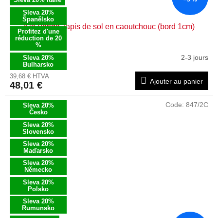
Sleva 20%
Španělsko
Kia Venga Tapis de sol en caoutchouc (bord 1cm)
Profitez d'une
réduction de 20
%
2-3 jours
Sleva 20%
Bulharsko
39,68 € HTVA
Ajouter au panier
48,01 €
Code:
847/2C
Sleva 20%
Česko
Sleva 20%
Slovensko
Sleva 20%
Maďarsko
Sleva 20%
Německo
Sleva 20%
Polsko
Sleva 20%
Rumunsko