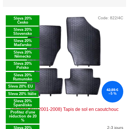
e
s
L
p
Code:
822/4C
Sleva 20%
i
r
Česko
s
o
Sleva 20%
t
Slovensko
d
e
Sleva 20%
u
Maďarsko
d
i
e
Sleva 20%
t
Německo
s
s
Sleva 20%
p
Polsko
r
Sleva 20%
o
Rumunsko
d
Sleva 20% EU
42,55 €
u
Sleva 20% Itálie
–5 %
i
Sleva 20%
t
Španělsko
Peugeot 307(2001-2008) Tapis de sol en caoutchouc
s
Profitez d'une
réduction de 20
%
2-3 jours
Sleva 20%