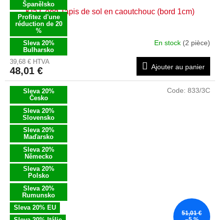
Španělsko
Kia Ceed Tapis de sol en caoutchouc (bord 1cm)
Profitez d'une
réduction de 20
%
En stock
(2 pièce)
Sleva 20%
Bulharsko
39,68 € HTVA
Ajouter au panier
48,01 €
Code:
833/3C
Sleva 20%
Česko
Sleva 20%
Slovensko
Sleva 20%
Maďarsko
Sleva 20%
Německo
Sleva 20%
Polsko
Sleva 20%
Rumunsko
Sleva 20% EU
51,01 €
Sleva 20% Itálie
–5 %