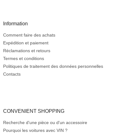
n
P
t
i
r
e
ô
d
Information
l
d
e
Comment faire des achats
e
d
e
p
Expédition et paiement
s
a
Réclamations et retours
l
g
Termes et conditions
i
e
Politiques de traitement des données personnelles
s
t
Contacts
e
s
CONVENIENT SHOPPING
Recherche d'une pièce ou d'un accessoire
Pourquoi les voitures avec VIN ?