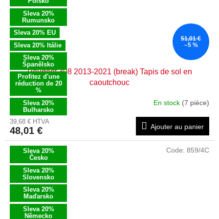
Polsko
Sleva 20%
Rumunsko
Sleva 20% EU
51,01 €
Sleva 20% Itálie
–5 %
Sleva 20%
Španělsko
Peugeot 308 2013-2021 (break) Tapis de sol en
Profitez d'une
caoutchouc
réduction de 20
%
En stock
(7 pièce)
Sleva 20%
Bulharsko
39,68 € HTVA
Ajouter au panier
48,01 €
Code:
859/4C
Sleva 20%
Česko
Sleva 20%
Slovensko
Sleva 20%
Maďarsko
Sleva 20%
Německo