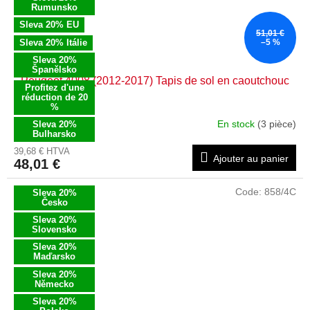
Rumunsko
Sleva 20% EU
51,01 €
Sleva 20% Itálie
–5 %
Sleva 20%
Španělsko
Peugeot 4008 (2012-2017) Tapis de sol en caoutchouc
Profitez d'une
réduction de 20
%
En stock
(3 pièce)
Sleva 20%
Bulharsko
39,68 € HTVA
Ajouter au panier
48,01 €
Code:
858/4C
Sleva 20%
Česko
Sleva 20%
Slovensko
Sleva 20%
Maďarsko
Sleva 20%
Německo
Sleva 20%