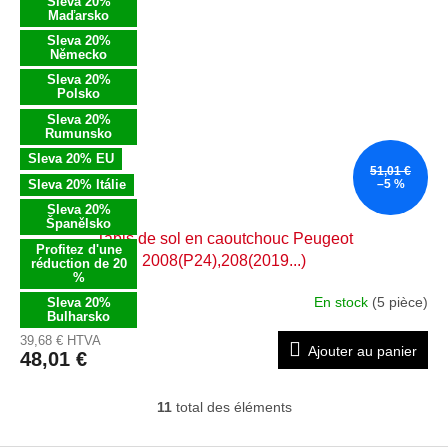
Sleva 20%
Maďarsko
Sleva 20%
Německo
Sleva 20%
Polsko
Sleva 20%
Rumunsko
Sleva 20% EU
51,01 €
Sleva 20% Itálie
–5 %
Sleva 20%
Španělsko
Tapis de sol en caoutchouc Peugeot
Profitez d'une
2008(P24),208(2019...)
réduction de 20
%
En stock
(5 pièce)
Sleva 20%
Bulharsko
39,68 € HTVA
Ajouter au panier
48,01 €
11
total des éléments
C
o