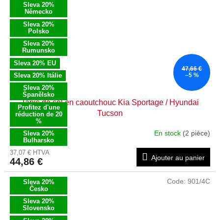
Sleva 20%
Německo
Sleva 20%
Polsko
Sleva 20%
Rumunsko
Sleva 20% EU
47,66 €
Sleva 20% Itálie
–5 %
Sleva 20%
Španělsko
Tapis de sol en caoutchouc Kia Sportage / Hyundai
Profitez d'une
Tucson
réduction de 20
%
En stock
(2 pièce)
Sleva 20%
Bulharsko
37,07 € HTVA
Ajouter au panier
44,86 €
Code:
901/4C
Sleva 20%
Česko
Sleva 20%
Slovensko