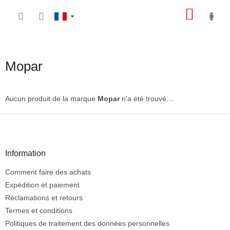
Aller
PANIE
au
contenu
D'ACH
Mopar
Aucun produit de la marque
Mopar
n'a été trouvé....
P
i
e
d
Information
d
Comment faire des achats
e
p
Expédition et paiement
a
Réclamations et retours
g
Termes et conditions
e
Politiques de traitement des données personnelles