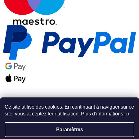
Ce site utilise des cookies. En continuant à naviguer sur ce
site, vous acceptez leur utilisation. Plus d’informations
ici
.
Créé par Shoptet Premium
Paramètres
Copyright 2026
PSAshop.cz
. Tous droits réservés.