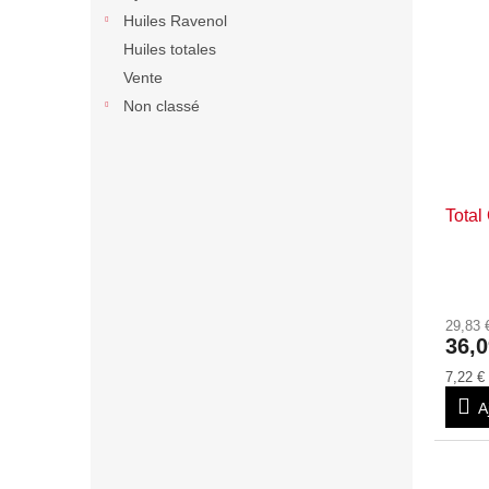
Huiles Ravenol
Huiles totales
Vente
Non classé
Total
29,83
36,0
Prix
7,22 € 
de
A
la
mesure