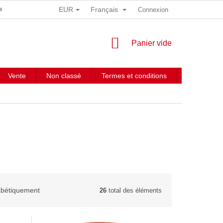
EUR
Français
 DONNÉES PERSONNELLES
Connexion
PANIER
Panier vide
D'ACHAT
Vente
Non classé
Termes et conditions
Contacts
abétiquement
26
total des éléments