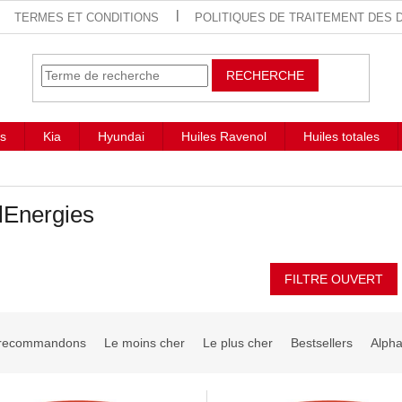
TERMES ET CONDITIONS
POLITIQUES DE TRAITEMENT DES
RECHERCHE
s
Kia
Hyundai
Huiles Ravenol
Huiles totales
lEnergies
FILTRE OUVERT
recommandons
Le moins cher
Le plus cher
Bestsellers
Alph