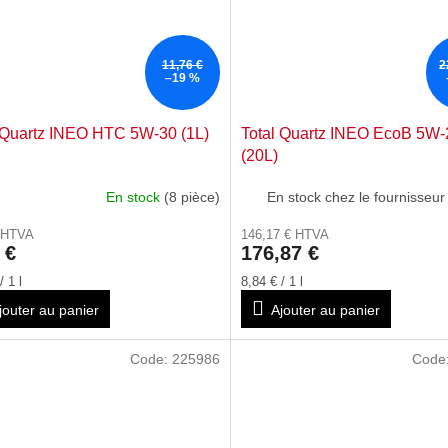
11,76 €
2
–19 %
 Quartz INEO HTC 5W-30 (1L)
Total Quartz INEO EcoB 5W-
(20L)
En stock
(8 pièce)
En stock chez le fournisseur
€ HTVA
146,17 € HTVA
 €
176,87 €
Prix
/ 1 l
8,84 € / 1 l
de
jouter au panier
Ajouter au panier
la
:
mesure:
Code:
225986
Code