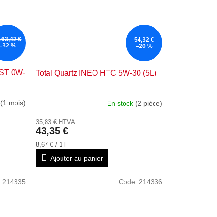
163,42 €
54,32 €
–32 %
–20 %
RST 0W-
Total Quartz INEO HTC 5W-30 (5L)
 (1 mois)
En stock
(2 pièce)
35,83 € HTVA
43,35 €
Prix
8,67 € / 1 l
de
Ajouter au panier
la
mesure:
:
214335
Code:
214336