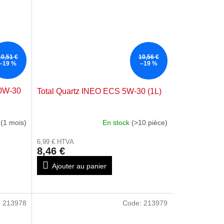
10,51 €
10,56 €
–19 %
–19 %
 0W-30
Total Quartz INEO ECS 5W-30 (1L)
 (1 mois)
En stock
(>10 pièce)
6,99 € HTVA
8,46 €
Ajouter au panier
:
213978
Code:
213979