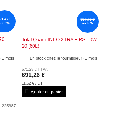
21,47 €
937,76 €
–20 %
–26 %
20
Total Quartz INEO XTRA FIRST 0W-
20 (60L)
 (1 mois)
En stock chez le fournisseur (1 mois)
571,29 € HTVA
691,26 €
Prix
11,52 € / 1 l
de
Ajouter au panier
la
mesure:
:
225987