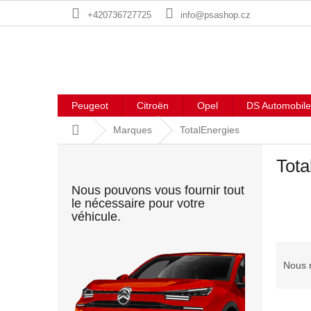
Aller
+420736727725
info@psashop.cz
au
contenu
Peugeot
Citroën
Opel
DS Automobile
Accueil
Marques
TotalEnergies
E
Tota
n
c
Nous pouvons vous fournir tout
a
le nécessaire pour votre
d
véhicule.
r
é
T
r
Nous 
i
d
L
e