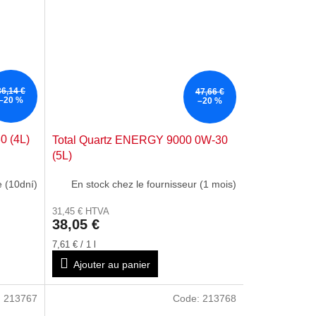
36,14 €
47,66 €
–20 %
–20 %
0 (4L)
Total Quartz ENERGY 9000 0W-30
(5L)
 (10dní)
En stock chez le fournisseur (1 mois)
31,45 € HTVA
38,05 €
Prix
7,61 € / 1 l
de
Ajouter au panier
la
mesure:
:
213767
Code:
213768