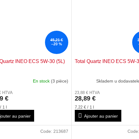
45,21 €
–20 %
 Quartz INEO ECS 5W-30 (5L)
Total Quartz INEO ECS 5W-3
En stock
(3 pièce)
Skladem u dodavatele
 € HTVA
23,88 € HTVA
9 €
28,89 €
Prix
/ 1 l
7,22 € / 1 l
de
jouter au panier
Ajouter au panier
la
:
mesure:
Code:
213687
Code