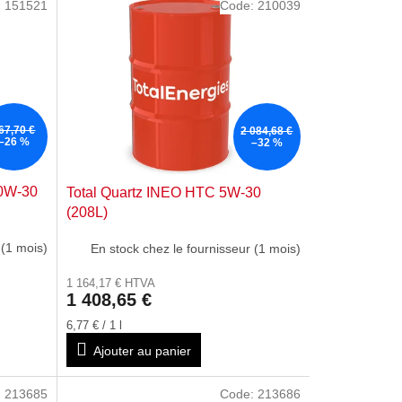
:
151521
Code:
210039
67,70 €
2 084,68 €
–26 %
–32 %
 0W-30
Total Quartz INEO HTC 5W-30
(208L)
 (1 mois)
En stock chez le fournisseur (1 mois)
1 164,17 € HTVA
1 408,65 €
Prix
6,77 € / 1 l
de
Ajouter au panier
la
mesure:
:
213685
Code:
213686