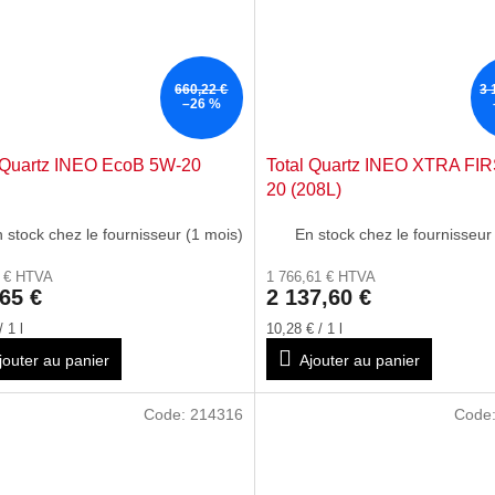
660,22 €
3 
–26 %
 Quartz INEO EcoB 5W-20
Total Quartz INEO XTRA FI
20 (208L)
 stock chez le fournisseur (1 mois)
En stock chez le fournisseur
9 € HTVA
1 766,61 € HTVA
65 €
2 137,60 €
Prix
/ 1 l
10,28 € / 1 l
de
jouter au panier
Ajouter au panier
la
:
mesure:
Code:
214316
Code