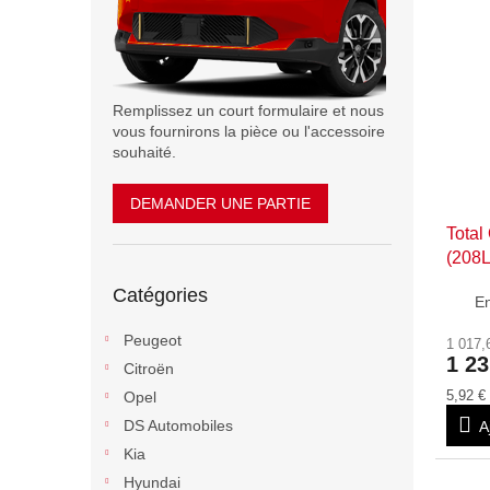
i
s
s
p
t
r
e
o
Remplissez un court formulaire et nous
d
d
vous fournirons la pièce ou l'accessoire
e
u
souhaité.
s
i
p
t
DEMANDER UNE PARTIE
r
s
Tota
o
(208L
d
Sauter
u
Catégories
les
En
i
catégories
t
Peugeot
1 017,
s
1 23
Citroën
Prix
5,92 € 
Opel
de
DS Automobiles
A
la
mesure
Kia
Hyundai