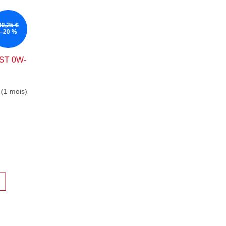
80,25 €
–20 %
RST 0W-
 (1 mois)