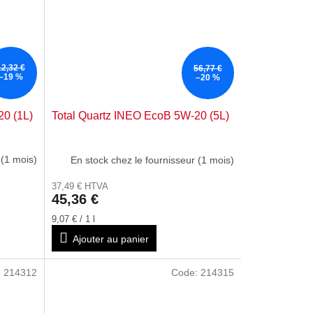
12,32 €
56,77 €
–19 %
–20 %
20 (1L)
Total Quartz INEO EcoB 5W-20 (5L)
 (1 mois)
En stock chez le fournisseur (1 mois)
37,49 € HTVA
45,36 €
Prix
9,07 € / 1 l
de
Ajouter au panier
la
mesure:
:
214312
Code:
214315