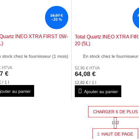
16,97 €
–20 %
l Quartz INEO XTRA FIRST 0W-
Total Quartz INEO XTRA FI
L)
20 (5L)
 stock chez le fournisseur (1 mois)
En stock chez le fournisseur
€ HTVA
52,96 € HTVA
7 €
64,08 €
Prix
 / 1 l
12,82 € / 1 l
de
jouter au panier
Ajouter au panier
la
:
mesure:
CHARGER 6 DE PLUS
P
1
2
C
a
g
o
HAUT DE PAGE
i
n