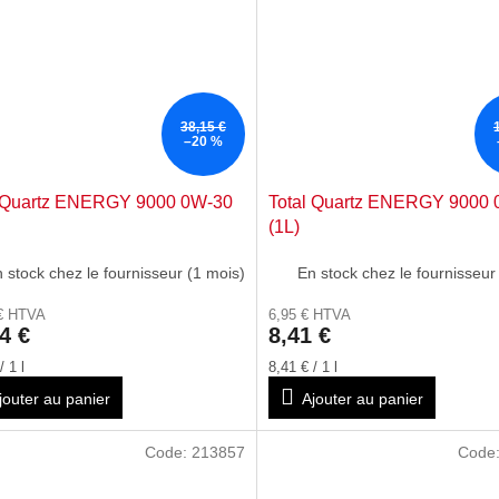
38,15 €
–20 %
l Quartz ENERGY 9000 0W-30
Total Quartz ENERGY 9000
(1L)
 stock chez le fournisseur (1 mois)
En stock chez le fournisseur
 € HTVA
6,95 € HTVA
4 €
8,41 €
Prix
/ 1 l
8,41 € / 1 l
de
jouter au panier
Ajouter au panier
la
:
mesure:
Code:
213857
Code