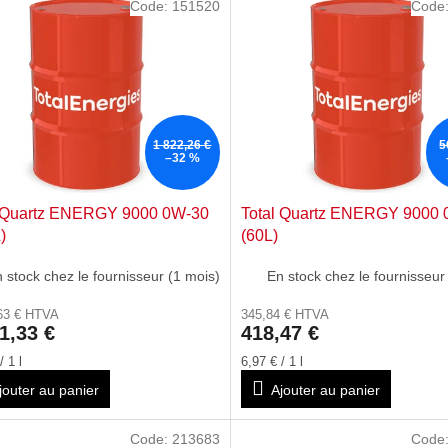
Code:
151520
Code
1 822,26 €
5
–32 %
l Quartz ENERGY 9000 0W-30
Total Quartz ENERGY 9000
)
(60L)
 stock chez le fournisseur (1 mois)
En stock chez le fournisseur
63 € HTVA
345,84 € HTVA
1,33 €
418,47 €
Prix
/ 1 l
6,97 € / 1 l
de
jouter au panier
Ajouter au panier
la
:
mesure:
Code:
213683
Code