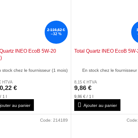
2 116,62 €
–32 %
 Quartz INEO EcoB 5W-20
Total Quartz INEO EcoB 5W-
)
 stock chez le fournisseur (1 mois)
En stock chez le fournisseur
 € HTVA
8,15 € HTVA
0,22 €
9,86 €
Prix
/ 1 l
9,86 € / 1 l
de
jouter au panier
Ajouter au panier
la
:
mesure:
Code:
214189
Code