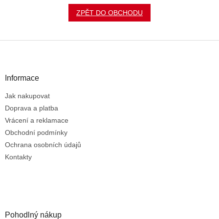
ZPĚT DO OBCHODU
Z
á
p
a
Informace
t
Jak nakupovat
í
Doprava a platba
Vrácení a reklamace
Obchodní podmínky
Ochrana osobních údajů
Kontakty
Pohodlný nákup