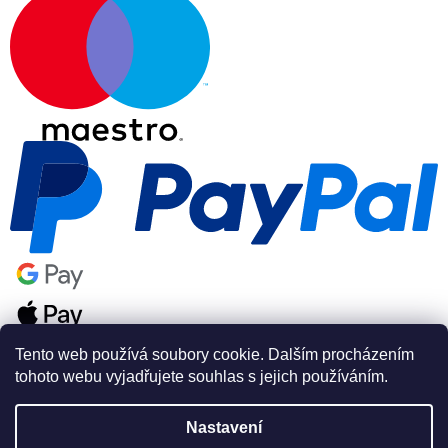
Tento web používá soubory cookie. Dalším procházením
tohoto webu vyjadřujete souhlas s jejich používáním.
Nastavení
Vytvořil Shoptet Premium