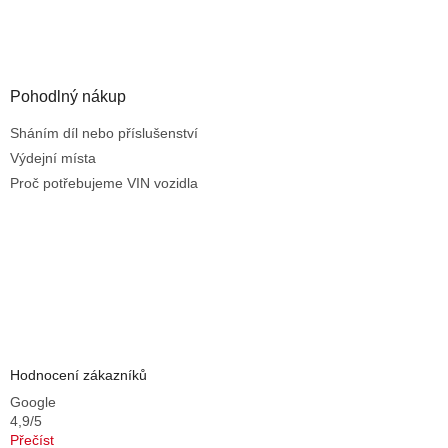
i
s
u
Pohodlný nákup
Sháním díl nebo příslušenství
Výdejní místa
Proč potřebujeme VIN vozidla
Hodnocení zákazníků
Google
4,9/5
Přečíst