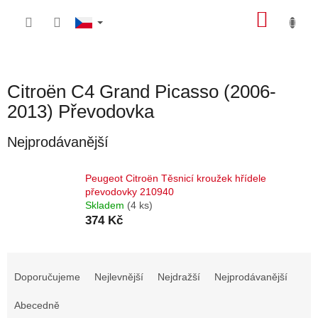
Přejít
NÁKU
na
obsah
KOŠÍK
Citroën C4 Grand Picasso (2006-
2013) Převodovka
Nejprodávanější
Peugeot Citroën Těsnicí kroužek hřídele
převodovky 210940
Skladem
(4 ks)
374 Kč
Ř
a
Doporučujeme
Nejlevnější
Nejdražší
Nejprodávanější
z
e
Abecedně