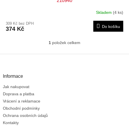
210940
Skladem
(4 ks)
309 Kč bez DPH
Do košíku
374 Kč
1
položek celkem
O
v
l
Z
á
á
d
p
a
a
Informace
c
t
í
Jak nakupovat
í
p
r
Doprava a platba
v
Vrácení a reklamace
k
Obchodní podmínky
y
Ochrana osobních údajů
v
ý
Kontakty
p