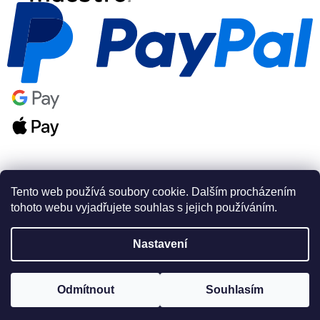
Tento web používá soubory cookie. Dalším procházením
tohoto webu vyjadřujete souhlas s jejich používáním.
Vytvořil Shoptet Premium
Nastavení
Copyright 2026
PSAshop.cz
. Všechna práva vyhrazena.
Odmítnout
Souhlasím
Odstoupit od smlouvy