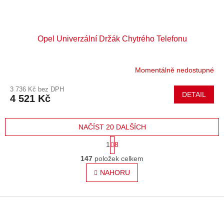
Opel Univerzální Držák Chytrého Telefonu
Momentálně nedostupné
3 736 Kč bez DPH
DETAIL
4 521 Kč
NAČÍST 20 DALŠÍCH
S
1
8
t
O
r
147
položek celkem
v
á
l
NAHORU
n
á
k
o
d
v
Z
a
á
c
á
n
í
p