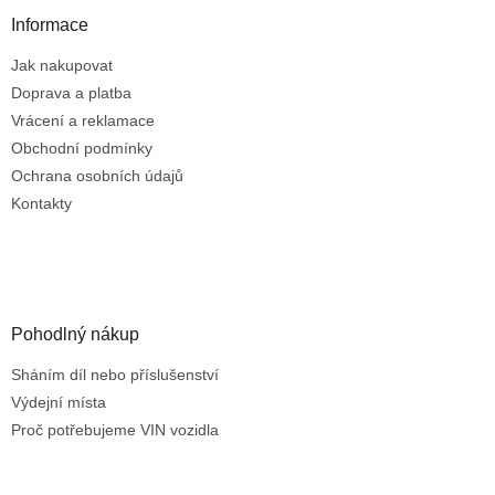
í
p
a
Informace
r
t
v
Jak nakupovat
í
k
Doprava a platba
y
v
Vrácení a reklamace
ý
Obchodní podmínky
p
Ochrana osobních údajů
i
s
Kontakty
u
Pohodlný nákup
Sháním díl nebo příslušenství
Výdejní místa
Proč potřebujeme VIN vozidla