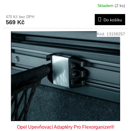
Skladem
(2 ks)
470 Kč bez DPH
Do košíku
569 Kč
Kód:
13158257
Opel Upevňovací Adaptéry Pro Flexorganizer®