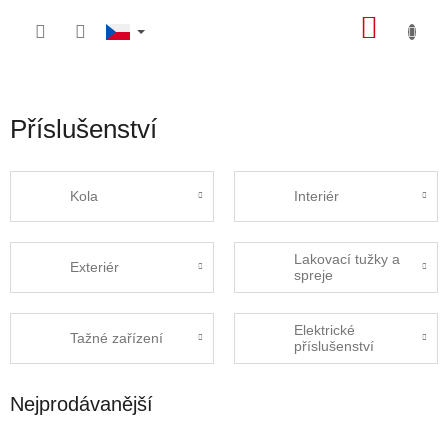
Přejít
NÁKU
na
obsah
KOŠÍK
Příslušenství
Kola
Interiér
Lakovací tužky a
Exteriér
spreje
Elektrické
Tažné zařízení
příslušenství
Nejprodávanější