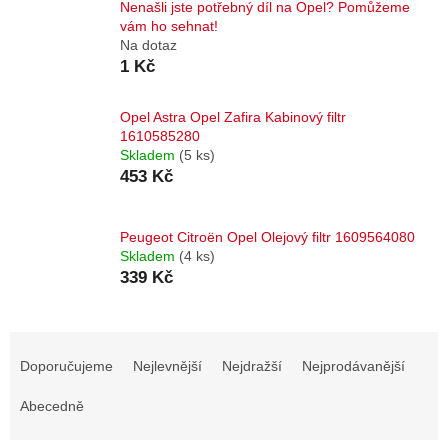
Nenašli jste potřebný díl na Opel? Pomůžeme
vám ho sehnat!
Na dotaz
1 Kč
Opel Astra Opel Zafira Kabinový filtr
1610585280
Skladem
(5 ks)
453 Kč
Peugeot Citroën Opel Olejový filtr 1609564080
Skladem
(4 ks)
339 Kč
Ř
a
Doporučujeme
Nejlevnější
Nejdražší
Nejprodávanější
z
e
Abecedně
n