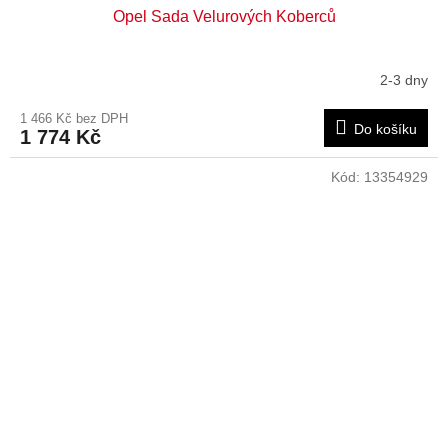
Opel Sada Velurových Koberců
2-3 dny
1 466 Kč bez DPH
Do košíku
1 774 Kč
Kód:
13354929