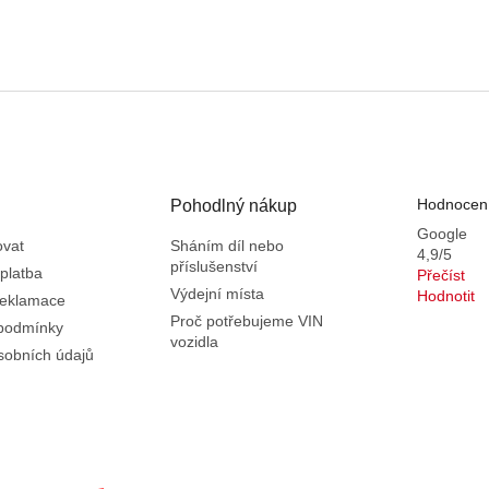
p
r
v
k
y
v
ý
p
i
Hodnocení
s
Pohodlný nákup
u
Google
ovat
Sháním díl nebo
4,9/5
příslušenství
platba
Přečíst
Výdejní místa
Hodnotit
reklamace
Proč potřebujeme VIN
podmínky
vozidla
sobních údajů