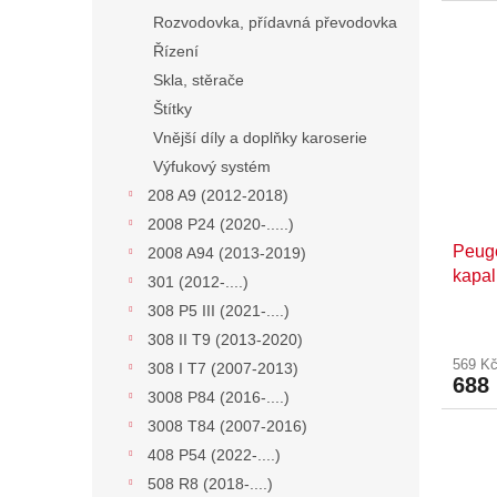
Rozvodovka, přídavná převodovka
Řízení
Skla, stěrače
Štítky
Vnější díly a doplňky karoserie
Výfukový systém
208 A9 (2012-2018)
2008 P24 (2020-.....)
Peuge
2008 A94 (2013-2019)
kapal
301 (2012-....)
9675
308 P5 III (2021-....)
308 II T9 (2013-2020)
569 K
308 I T7 (2007-2013)
688
3008 P84 (2016-....)
3008 T84 (2007-2016)
408 P54 (2022-....)
508 R8 (2018-....)