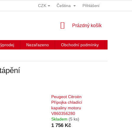
CZK
Čeština
Přihlášení
NÁKUPNÍ
Prázdný košík
KOŠÍK
ýprodej
Nezařazeno
Obchodní podmínky
Kontakty
ytápění
Peugeot Citroën
Přípojka chladící
kapaliny motoru
V860356280
Skladem
(5 ks)
1 756 Kč