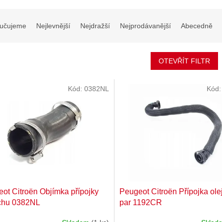
učujeme
Nejlevnější
Nejdražší
Nejprodávanější
Abecedně
OTEVŘÍT FILTR
Kód:
0382NL
Kód
ot Citroën Objímka přípojky
Peugeot Citroën Přípojka ole
chu 0382NL
par 1192CR