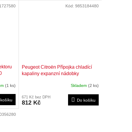
1727580
Kód:
9853184480
ektoru
Peugeot Citroën Přípojka chladící
0
kapaliny expanzní nádobky
9853184480
dem
(1 ks)
Skladem
(2 ks)
671 Kč bez DPH
košíku
Do košíku
812 Kč
0356280