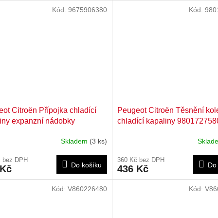
Kód:
9675906380
Kód:
980
ot Citroën Přípojka chladící
Peugeot Citroën Těsnění kol
iny expanzní nádobky
chladící kapaliny 980172758
906380
Skladem
(3 ks)
Skla
č bez DPH
360 Kč bez DPH
Do košíku
Do 
 Kč
436 Kč
Kód:
V860226480
Kód:
V86