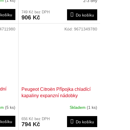
dem
(1 ks)
2-3 dny
749 Kč bez DPH
košíku
Do košíku
906 Kč
4711980
Kód:
9671349780
dní
Peugeot Citroën Přípojka chladící
kapaliny expanzní nádobky
9671349780
dem
(5 ks)
Skladem
(1 ks)
656 Kč bez DPH
košíku
Do košíku
794 Kč