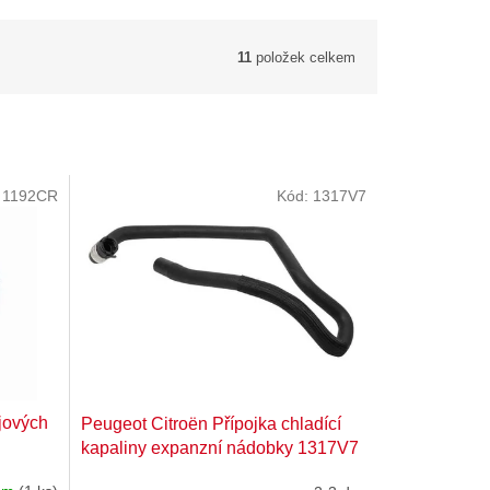
11
položek celkem
:
1192CR
Kód:
1317V7
jových
Peugeot Citroën Přípojka chladící
kapaliny expanzní nádobky 1317V7