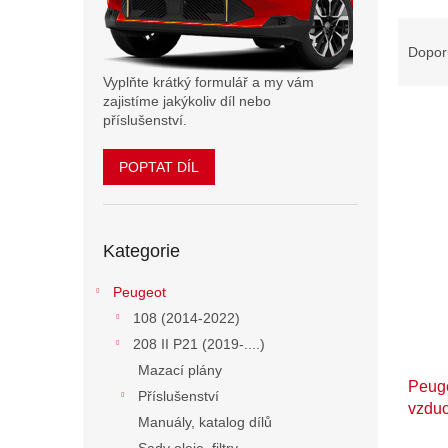
n
Ř
e
a
Dopor
l
z
Vyplňte krátký formulář a my vám
e
zajistíme jakýkoliv díl nebo
n
příslušenství.
í
p
POPTAT DÍL
V
r
ý
o
p
d
Přeskočit
i
u
Kategorie
kategorie
s
k
p
t
Peugeot
r
ů
108 (2014-2022)
o
d
208 II P21 (2019-....)
u
Mazací plány
Peuge
k
Příslušenství
vzdu
t
Manuály, katalog dílů
ů