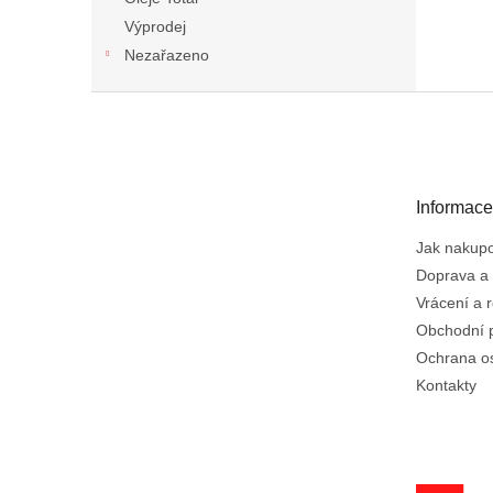
Výprodej
Nezařazeno
Z
á
p
a
t
Informace
í
Jak nakup
Doprava a 
Vrácení a 
Obchodní 
Ochrana o
Kontakty