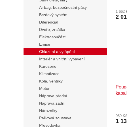
Sady oleje, filtry
Airbag, bezpečnostní pásy
1 662
Brzdový systém
2 01
Diferenciál
Dveře, zrcátka
Elektrosoučásti
Emise
Chlazení a vytápění
Interiér a vnitřní vybavení
Karoserie
Klimatizace
Kola, ventilky
Peuge
Motor
kapal
Náprava přední
Náprava zadní
Nárazníky
939 K
Palivová soustava
1 1
Převodovka