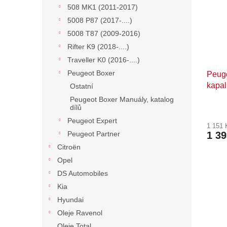
508 MK1 (2011-2017)
5008 P87 (2017-....)
5008 T87 (2009-2016)
Rifter K9 (2018-....)
Traveller K0 (2016-....)
Peugeot Boxer
Peuge
kapa
Ostatní
Peugeot Boxer Manuály, katalog
dílů
Peugeot Expert
1 151
Peugeot Partner
1 3
Citroën
Opel
DS Automobiles
Kia
Hyundai
Oleje Ravenol
Oleje Total