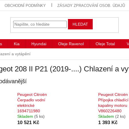
OBCHODNÍ PODMÍNKY
ZÁSADY ZPRACOVÁNÍ OSOB. ÚDAJŮ
HLEDAT
s
Kia
Hyundai
Oleje Ravenol
Oleje Total
V
azení a vytápění
eot 208 II P21 (2019-....) Chlazení a v
odávanější
Peugeot Citroën
Peugeot Citroën
Čerpadlo vodní
Přípojka chladící
elektrické
kapaliny motoru
1694711980
V860226480
Skladem
(5 ks)
Skladem
(2 ks)
10 521 Kč
1 393 Kč