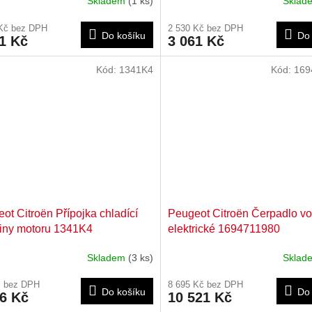
Skladem
(1 ks)
Skla
 Kč bez DPH
2 530 Kč bez DPH
Do košíku
Do 
1 Kč
3 061 Kč
Kód:
1341K4
Kód:
169
ot Citroën Přípojka chladící
Peugeot Citroën Čerpadlo vo
iny motoru 1341K4
elektrické 1694711980
Skladem
(3 ks)
Skla
č bez DPH
8 695 Kč bez DPH
Do košíku
Do 
36 Kč
10 521 Kč