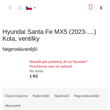
Přejít
NÁKU
na
obsah
KOŠÍK
Hyundai Santa Fe MX5 (2023-....)
Kola, ventilky
Nejprodávanější
Nenašli jste potřebný díl na Hyundai?
Pomůžeme vám ho sehnat!
Na dotaz
1 Kč
Ř
a
Doporučujeme
Nejlevnější
Nejdražší
Nejprodávanější
z
e
Abecedně