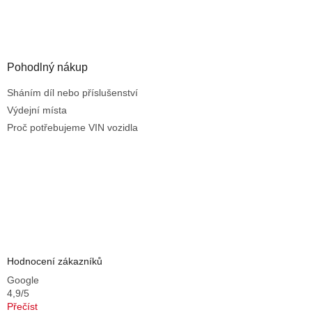
i
s
u
Pohodlný nákup
Sháním díl nebo příslušenství
Výdejní místa
Proč potřebujeme VIN vozidla
Hodnocení zákazníků
Google
4,9/5
Přečíst