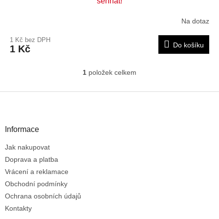
sehnat!
Na dotaz
1 Kč bez DPH
Do košíku
1 Kč
1
položek celkem
O
v
l
Z
á
á
d
p
a
a
Informace
c
t
í
Jak nakupovat
í
p
r
Doprava a platba
v
Vrácení a reklamace
k
Obchodní podmínky
y
Ochrana osobních údajů
v
ý
Kontakty
p