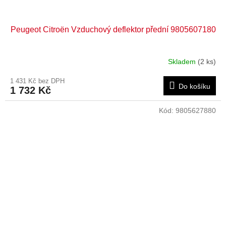
Peugeot Citroën Vzduchový deflektor přední 9805607180
Skladem
(2 ks)
1 431 Kč bez DPH
Do košíku
1 732 Kč
Kód:
9805627880