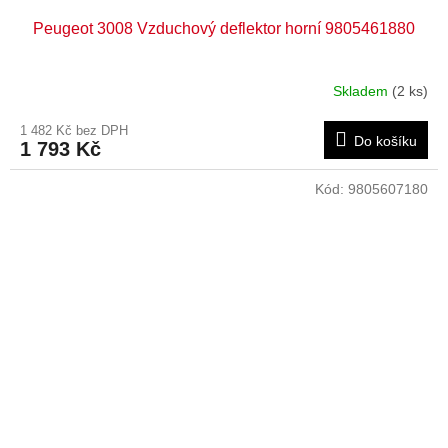
Peugeot 3008 Vzduchový deflektor horní 9805461880
Skladem
(2 ks)
1 482 Kč bez DPH
Do košíku
1 793 Kč
Kód:
9805607180