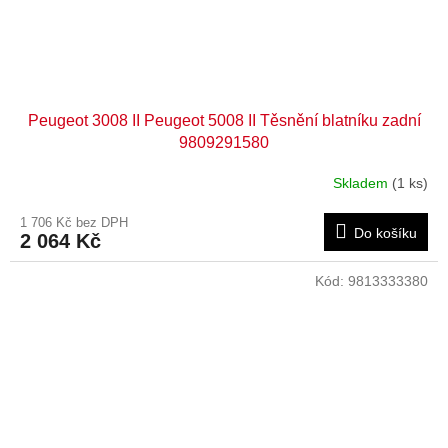
Peugeot 3008 II Peugeot 5008 II Těsnění blatníku zadní
9809291580
Skladem
(1 ks)
1 706 Kč bez DPH
Do košíku
2 064 Kč
Kód:
9813333380