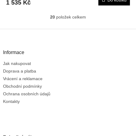
1 535 Kč
20
položek celkem
O
v
l
Z
á
á
d
p
a
a
Informace
c
t
í
Jak nakupovat
í
p
r
Doprava a platba
v
Vrácení a reklamace
k
Obchodní podmínky
y
Ochrana osobních údajů
v
ý
Kontakty
p
i
s
u