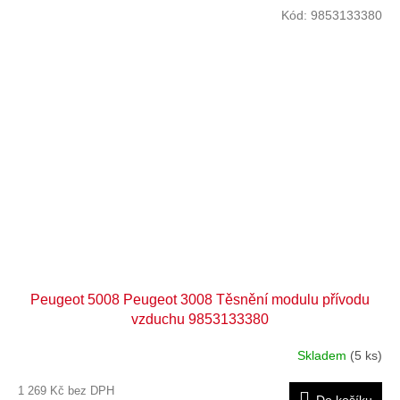
Kód:
9853133380
Peugeot 5008 Peugeot 3008 Těsnění modulu přívodu
vzduchu 9853133380
Skladem
(5 ks)
1 269 Kč bez DPH
Do košíku