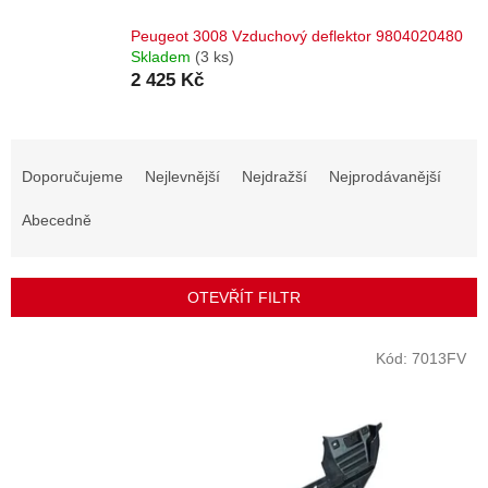
Peugeot 3008 Vzduchový deflektor 9804020480
Skladem
(3 ks)
2 425 Kč
Ř
a
Doporučujeme
Nejlevnější
Nejdražší
Nejprodávanější
z
e
Abecedně
n
í
p
OTEVŘÍT FILTR
r
o
V
Kód:
7013FV
d
ý
u
p
k
i
t
s
ů
p