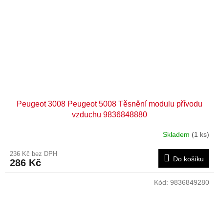
Peugeot 3008 Peugeot 5008 Těsnění modulu přívodu
vzduchu 9836848880
Skladem
(1 ks)
236 Kč bez DPH
Do košíku
286 Kč
Kód:
9836849280