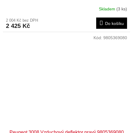
Skladem
(3 ks)
2 004 Kč bez DPH
Do košíku
2 425 Kč
Kód:
9805369080
Peugeot 3008 Vzduchový deflektor pravý 9805369080