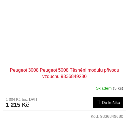
Peugeot 3008 Peugeot 5008 Těsnění modulu přívodu
vzduchu 9836849280
Skladem
(5 ks)
1 004 Kč bez DPH
Do košíku
1 215 Kč
Kód:
9836849680