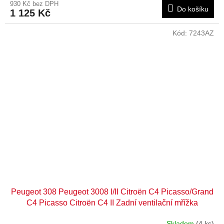
930 Kč bez DPH
Do košíku
1 125 Kč
Kód:
7243AZ
Peugeot 308 Peugeot 3008 I/II Citroën C4 Picasso/Grand
C4 Picasso Citroën C4 II Zadní ventilační mřížka
karoserie 7243AZ
Skladem
(4 ks)