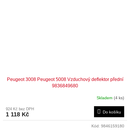
Peugeot 3008 Peugeot 5008 Vzduchový deflektor přední
9836849680
Skladem
(4 ks)
924 Kč bez DPH
Do košíku
1 118 Kč
Kód:
9846159180