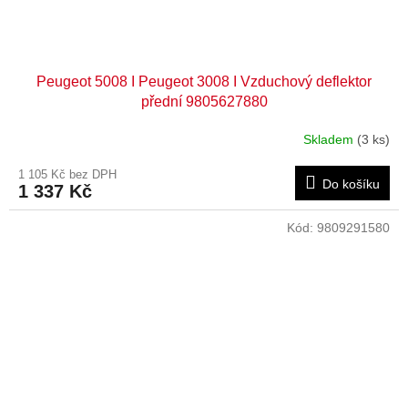
Peugeot 5008 I Peugeot 3008 I Vzduchový deflektor
přední 9805627880
Skladem
(3 ks)
1 105 Kč bez DPH
Do košíku
1 337 Kč
Kód:
9809291580