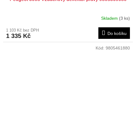
Skladem
(3 ks)
1 103 Kč bez DPH
Do košíku
1 335 Kč
Kód:
9805461880