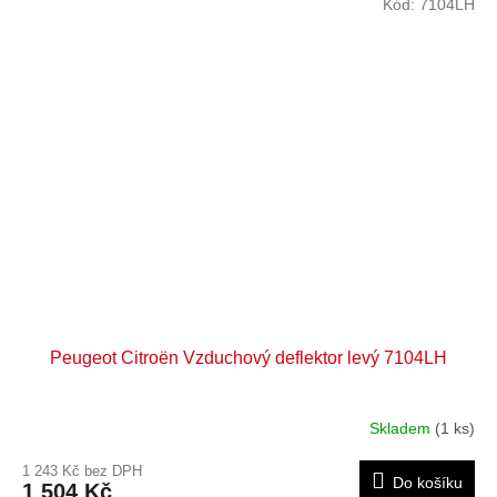
Kód:
7104LH
Peugeot Citroën Vzduchový deflektor levý 7104LH
Skladem
(1 ks)
1 243 Kč bez DPH
Do košíku
1 504 Kč