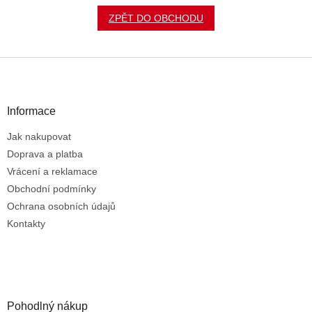
ZPĚT DO OBCHODU
Z
á
p
a
Informace
t
Jak nakupovat
í
Doprava a platba
Vrácení a reklamace
Obchodní podmínky
Ochrana osobních údajů
Kontakty
Pohodlný nákup