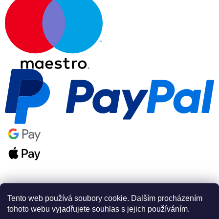
Tento web používá soubory cookie. Dalším procházením
tohoto webu vyjadřujete souhlas s jejich používáním.
Vytvořil Shoptet Premium