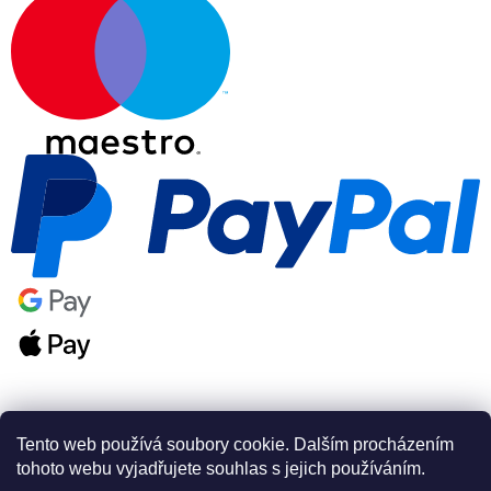
Tento web používá soubory cookie. Dalším procházením
tohoto webu vyjadřujete souhlas s jejich používáním.
Vytvořil Shoptet Premium