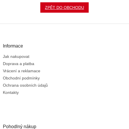
ZPĚT DO OBCHODU
Z
á
p
a
Informace
t
Jak nakupovat
í
Doprava a platba
Vrácení a reklamace
Obchodní podmínky
Ochrana osobních údajů
Kontakty
Pohodlný nákup