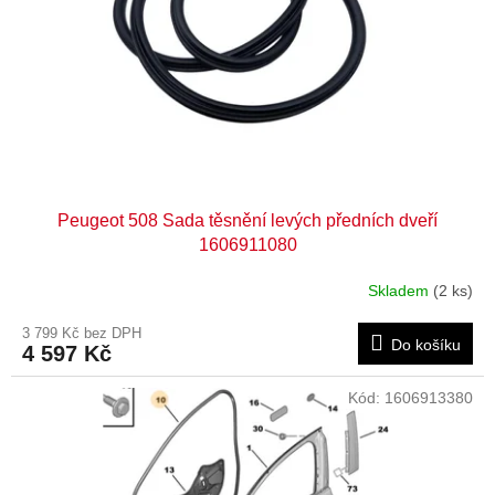
r
o
d
u
k
t
ů
Peugeot 508 Sada těsnění levých předních dveří
1606911080
Skladem
(2 ks)
3 799 Kč bez DPH
Do košíku
4 597 Kč
Kód:
1606913380