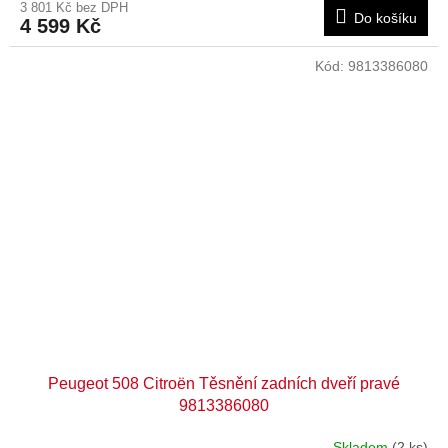
3 801 Kč bez DPH
Do košíku
4 599 Kč
Kód:
9813386080
Peugeot 508 Citroën Těsnění zadních dveří pravé
9813386080
Skladem
(2 ks)