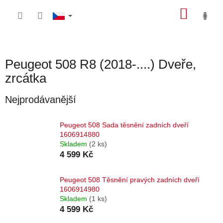
Přejít
NÁKU
na
obsah
KOŠÍK
Peugeot 508 R8 (2018-....) Dveře,
zrcátka
Nejprodávanější
Peugeot 508 Sada těsnění zadních dveří
1606914880
Skladem
(2 ks)
4 599 Kč
Peugeot 508 Těsnění pravých zadních dveří
1606914980
Skladem
(1 ks)
4 599 Kč