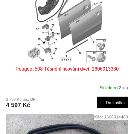
Peugeot 508 Těsnění lícování dveří 1606913380
Skladem
(2 ks)
3 799 Kč bez DPH
Do košíku
4 597 Kč
Kód:
1606914480