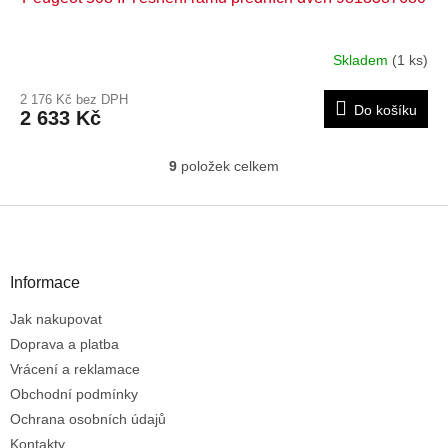
Skladem
(1 ks)
2 176 Kč bez DPH
Do košíku
2 633 Kč
9
položek celkem
O
v
l
Z
á
á
d
p
a
a
Informace
c
t
í
Jak nakupovat
í
p
r
Doprava a platba
v
Vrácení a reklamace
k
Obchodní podmínky
y
Ochrana osobních údajů
v
ý
Kontakty