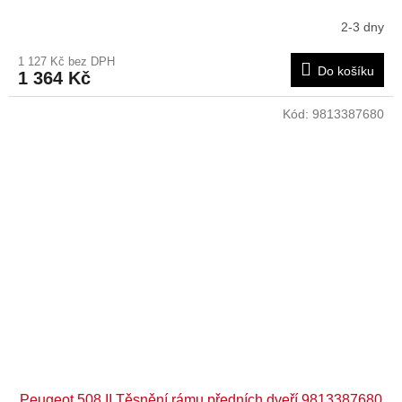
2-3 dny
1 127 Kč bez DPH
Do košíku
1 364 Kč
Kód:
9813387680
Peugeot 508 II Těsnění rámu předních dveří 9813387680