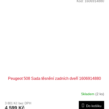
Kód:
1606914880
Peugeot 508 Sada těsnění zadních dveří 1606914880
Skladem
(2 ks)
3 801 Kč bez DPH
Do košíku
4 599 Kč