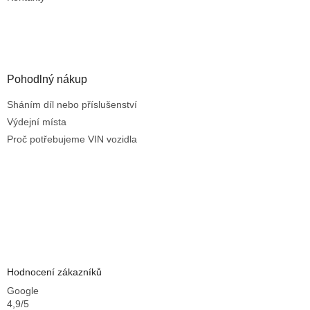
p
i
s
u
Pohodlný nákup
Sháním díl nebo příslušenství
Výdejní místa
Proč potřebujeme VIN vozidla
Hodnocení zákazníků
Google
4,9/5