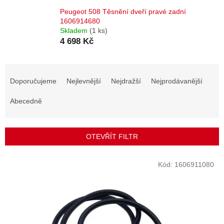
Peugeot 508 Těsnění dveří pravé zadní
1606914680
Skladem
(1 ks)
4 698 Kč
Ř
a
Doporučujeme
Nejlevnější
Nejdražší
Nejprodávanější
z
e
Abecedně
n
í
p
OTEVŘÍT FILTR
r
o
V
Kód:
1606911080
d
ý
u
p
k
i
t
s
ů
p