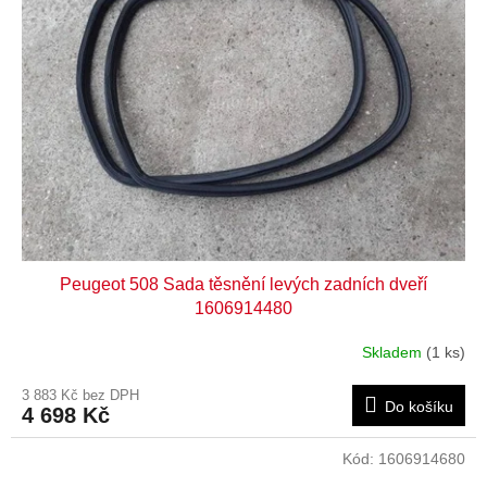
Peugeot 508 Sada těsnění levých zadních dveří
1606914480
Skladem
(1 ks)
3 883 Kč bez DPH
Do košíku
4 698 Kč
Kód:
1606914680