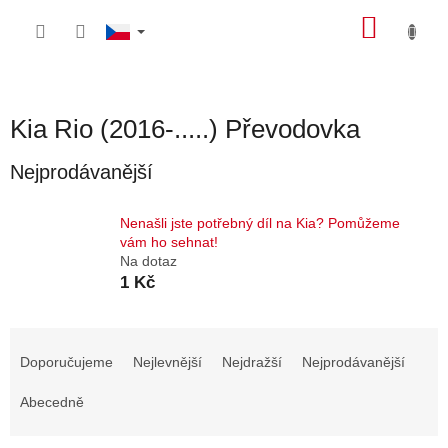
Přejít
NÁKU
na
obsah
KOŠÍK
Kia Rio (2016-.....) Převodovka
Nejprodávanější
Nenašli jste potřebný díl na Kia? Pomůžeme
vám ho sehnat!
Na dotaz
1 Kč
Ř
a
Doporučujeme
Nejlevnější
Nejdražší
Nejprodávanější
z
e
Abecedně
n