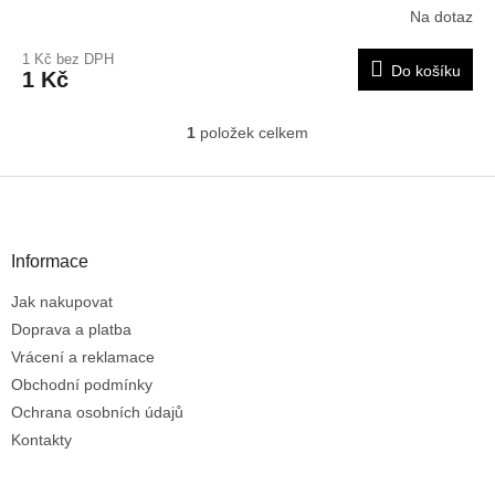
Na dotaz
1 Kč bez DPH
Do košíku
1 Kč
1
položek celkem
O
v
l
Z
á
á
d
p
a
a
Informace
c
t
í
Jak nakupovat
í
p
r
Doprava a platba
v
Vrácení a reklamace
k
Obchodní podmínky
y
Ochrana osobních údajů
v
ý
Kontakty
p
i