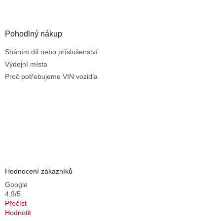
s
u
Pohodlný nákup
Sháním díl nebo příslušenství
Výdejní místa
Proč potřebujeme VIN vozidla
Hodnocení zákazníků
Google
4,9/5
Přečíst
Hodnotit